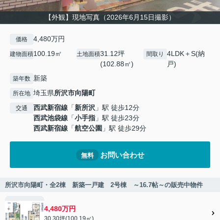
【外観】現地写真（2026年6月15日撮影）
4,480万円
価格
100.19㎡
31.12坪
4LDK＋S(納
建物面積
土地面積
間取り
(102.88㎡)
戸)
新築
築年数
埼玉県
所沢市
向陽町
所在地
西武新宿線
「
新所沢
」駅 徒歩12分
交通
西武池袋線
「
小手指
」駅 徒歩23分
西武新宿線
「
航空公園
」駅 徒歩29分
お問い合わせ
無料
所沢市向陽町・全2棟 新築一戸建 2号棟 ～16.7帖～の販売中物件
4,480万円
30.30坪(100.19㎡)