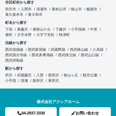
市区町村から探す
所沢市
入間市
清瀬市
東村山市
狭山市
飯能市
東久留米市
東大和市
町名から探す
下宿
東藤沢
東狭山ケ丘
下藤沢
小手指南
中里
東町
大字水野
大字下安松
秋津町
沿線から探す
西武池袋線
西武新宿線
武蔵野線
西武狭山線
八高線
西武国分寺線
西武多摩湖線
西武秩父線
西武山口線
西武拝島線
駅から探す
所沢
武蔵藤沢
入曽
西所沢
狭山ヶ丘
航空公園
小手指
清瀬
新所沢
東所沢
株式会社アクシアホーム
04-2937-3330
お問い合わせ