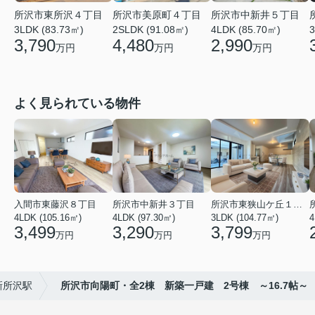
所沢市東所沢４丁目
所沢市美原町４丁目
所沢市中新井５丁目
3LDK (83.73㎡)
2SLDK (91.08㎡)
4LDK (85.70㎡)
3
3,790
4,480
2,990
万円
万円
万円
よく見られている物件
入間市東藤沢８丁目
所沢市中新井３丁目
所沢市東狭山ケ丘１丁目
4LDK (105.16㎡)
4LDK (97.30㎡)
3LDK (104.77㎡)
4
3,499
3,290
3,799
万円
万円
万円
新所沢駅
所沢市向陽町・全2棟 新築一戸建 2号棟 ～16.7帖～