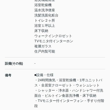
浴室乾燥機
温水洗浄便座
洗髪洗面化粧台
トイレ２ヶ所
浴室１坪以上
床下収納
ウォークインクロゼット
TVモニタ付インターホン
複層ガラス
住戸内覧可能
-
設備(その他)
■設備・仕様
備考
・24時間換気・浴室乾燥機・1坪ユニットバ
ス・全居室クローゼット・ウォシュレット
・シャッター・浄水器・ハンドシャワー付洗
面台・ビルトイン食器洗浄機・床下収納
・TVモニター付インターフォン・手すり付階
段