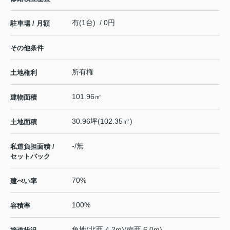
有(1台) / 0円
駐車場 / 月額
その他条件
所有権
土地権利
101.96㎡
建物面積
30.96坪(102.35㎡)
土地面積
-/無
私道負担面積 /
セットバック
70%
建ぺい率
100%
容積率
角地(北西 4.2m)(南西 6.0m)