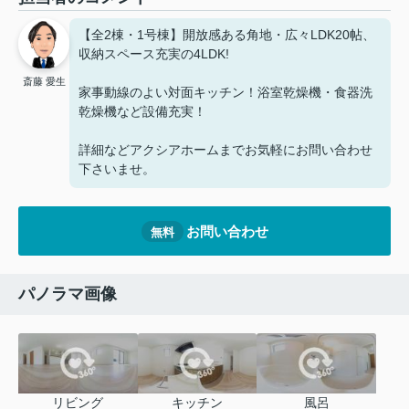
【全2棟・1号棟】開放感ある角地・広々LDK20帖、
収納スペース充実の4LDK!
斎藤 愛生
家事動線のよい対面キッチン！浴室乾燥機・食器洗
乾燥機など設備充実！
詳細などアクシアホームまでお気軽にお問い合わせ
下さいませ。
お問い合わせ
無料
パノラマ画像
リビング
キッチン
風呂