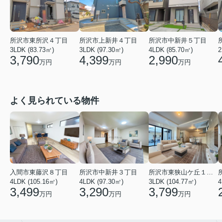
所沢市東所沢４丁目
所沢市上新井４丁目
所沢市中新井５丁目
3LDK (83.73㎡)
3LDK (97.30㎡)
4LDK (85.70㎡)
2
3,790
4,399
2,990
万円
万円
万円
よく見られている物件
入間市東藤沢８丁目
所沢市中新井３丁目
所沢市東狭山ケ丘１丁目
4LDK (105.16㎡)
4LDK (97.30㎡)
3LDK (104.77㎡)
4
3,499
3,290
3,799
万円
万円
万円