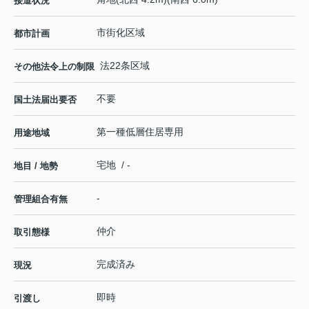
接道状況
市街化区域
都市計画
法22条区域
その他法令上の制限
不要
国土法届出要否
第一種低層住居専用
用途地域
宅地 / -
地目 / 地勢
-
管理組合有無
仲介
取引態様
完成済み
現況
即時
引渡し