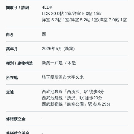
4LDK
間取り / 詳細
LDK 20.0帖 1室
/
洋室 5.0帖 1室
/
洋室 5.2帖 1室
/
洋室 5.2帖 1室
/
洋室 7.0帖 1室
西
向き
2026年5月 (新築)
築年月
新築一戸建 / 木造
種別 / 建物構造
埼玉県
所沢市
大字久米
所在地
西武池袋線
「
西所沢
」駅 徒歩8分
交通
西武池袋線
「
所沢
」駅 徒歩20分
西武新宿線
「
航空公園
」駅 徒歩29分
-
修繕積立金
-
修繕積立基金