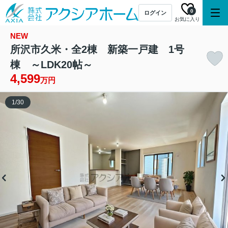
0
ログイン
お気に入り
NEW
所沢市久米・全2棟 新築一戸建 1号
棟 ～LDK20帖～
4,599
万円
1
/
30