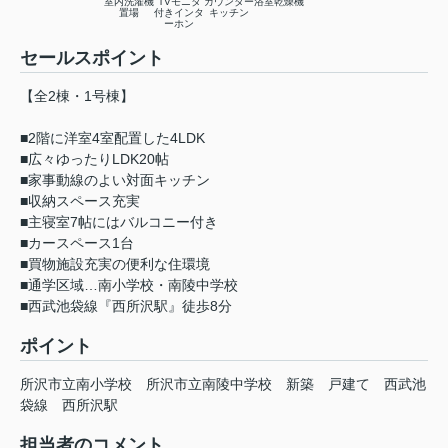
室内洗濯機
TVモニタ
カウンター
浴室乾燥機
置場
付きインタ
キッチン
ーホン
セールスポイント
【全2棟・1号棟】
■2階に洋室4室配置した4LDK
■広々ゆったりLDK20帖
■家事動線のよい対面キッチン
■収納スペース充実
■主寝室7帖にはバルコニー付き
■カースペース1台
■買物施設充実の便利な住環境
■通学区域…南小学校・南陵中学校
■西武池袋線『西所沢駅』徒歩8分
ポイント
所沢市立南小学校
所沢市立南陵中学校
新築
戸建て
西武池
袋線
西所沢駅
担当者のコメント