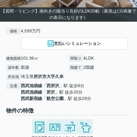
【居間・リビング】南向きの陽当り良好のLDK20帖（家具はCG画像で
の表示になります）
4,599万円
価格
支払いシミュレーション
101.96㎡
4LDK
建物面積
間取り
新築
2階建
築年数
階建て
埼玉県
所沢市
大字久米
所在地
西武池袋線
「
西所沢
」駅 徒歩8分
交通
西武池袋線
「
所沢
」駅 徒歩20分
西武新宿線
「
航空公園
」駅 徒歩29分
物件の特徴