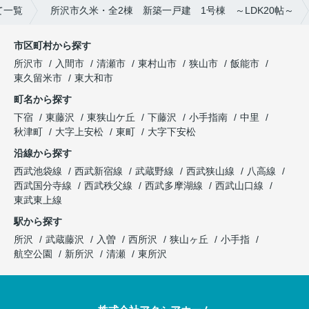
て一覧
所沢市久米・全2棟 新築一戸建 1号棟 ～LDK20帖～
市区町村から探す
所沢市
入間市
清瀬市
東村山市
狭山市
飯能市
東久留米市
東大和市
町名から探す
下宿
東藤沢
東狭山ケ丘
下藤沢
小手指南
中里
秋津町
大字上安松
東町
大字下安松
沿線から探す
西武池袋線
西武新宿線
武蔵野線
西武狭山線
八高線
西武国分寺線
西武秩父線
西武多摩湖線
西武山口線
東武東上線
駅から探す
所沢
武蔵藤沢
入曽
西所沢
狭山ヶ丘
小手指
航空公園
新所沢
清瀬
東所沢