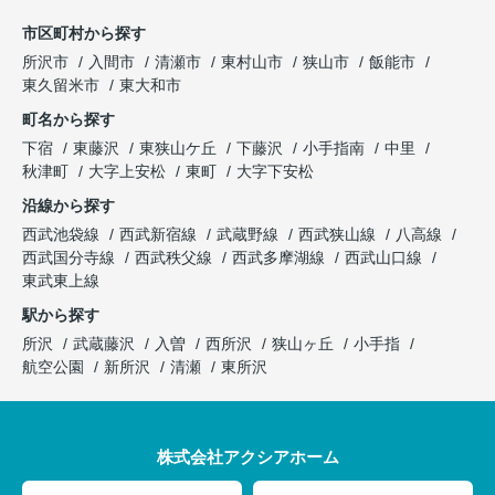
市区町村から探す
所沢市
入間市
清瀬市
東村山市
狭山市
飯能市
東久留米市
東大和市
町名から探す
下宿
東藤沢
東狭山ケ丘
下藤沢
小手指南
中里
秋津町
大字上安松
東町
大字下安松
沿線から探す
西武池袋線
西武新宿線
武蔵野線
西武狭山線
八高線
西武国分寺線
西武秩父線
西武多摩湖線
西武山口線
東武東上線
駅から探す
所沢
武蔵藤沢
入曽
西所沢
狭山ヶ丘
小手指
航空公園
新所沢
清瀬
東所沢
株式会社アクシアホーム