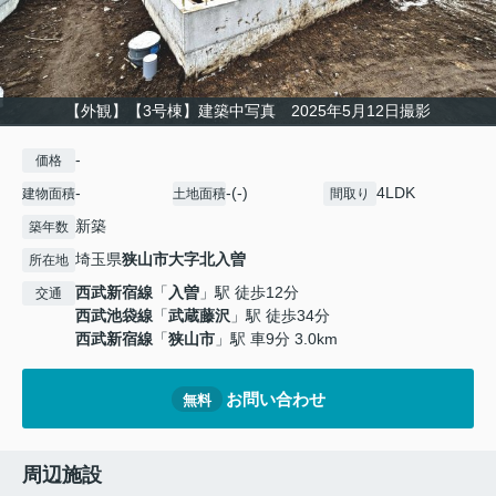
【外観】【3号棟】建築中写真 2025年5月12日撮影
-
価格
-
-(-)
4LDK
建物面積
土地面積
間取り
新築
築年数
埼玉県
狭山市
大字北入曽
所在地
西武新宿線
「
入曽
」駅 徒歩12分
交通
西武池袋線
「
武蔵藤沢
」駅 徒歩34分
西武新宿線
「
狭山市
」駅 車9分 3.0km
お問い合わせ
無料
周辺施設