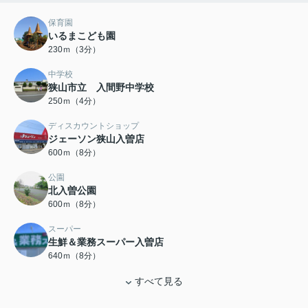
保育園
いるまこども園
230ｍ（3分）
中学校
狭山市立 入間野中学校
250ｍ（4分）
ディスカウントショップ
ジェーソン狭山入曽店
600ｍ（8分）
公園
北入曽公園
600ｍ（8分）
スーパー
生鮮＆業務スーパー入曽店
640ｍ（8分）
すべて見る