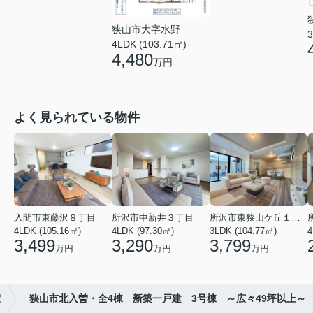
狭山市大字水野
3
4LDK (103.71㎡)
4,480
万円
よく見られている物件
入間市東藤沢８丁目
所沢市中新井３丁目
所沢市東狭山ケ丘１丁目
4LDK (105.16㎡)
4LDK (97.30㎡)
3LDK (104.77㎡)
4
3,499
3,290
3,799
万円
万円
万円
駅
狭山市北入曽・全4棟 新築一戸建 3号棟 ～広々49坪以上～