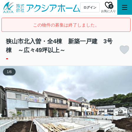
0
ログイン
お気に入り
この物件の募集は終了しました。
狭山市北入曽・全4棟 新築一戸建 3号
棟 ～広々49坪以上～
-
1
/
6