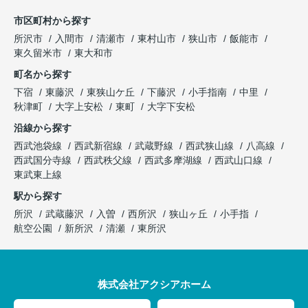
市区町村から探す
所沢市
入間市
清瀬市
東村山市
狭山市
飯能市
東久留米市
東大和市
町名から探す
下宿
東藤沢
東狭山ケ丘
下藤沢
小手指南
中里
秋津町
大字上安松
東町
大字下安松
沿線から探す
西武池袋線
西武新宿線
武蔵野線
西武狭山線
八高線
西武国分寺線
西武秩父線
西武多摩湖線
西武山口線
東武東上線
駅から探す
所沢
武蔵藤沢
入曽
西所沢
狭山ヶ丘
小手指
航空公園
新所沢
清瀬
東所沢
株式会社アクシアホーム