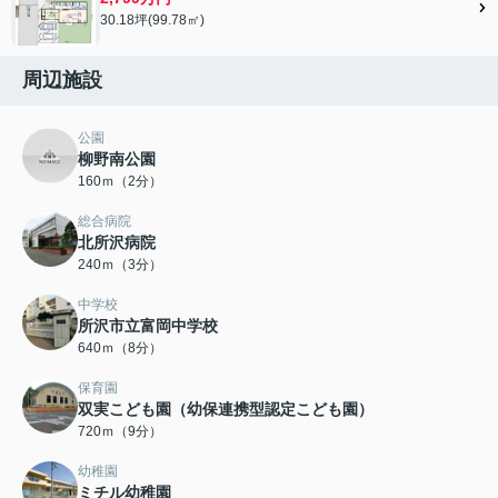
30.18坪(99.78㎡)
周辺施設
公園
柳野南公園
160ｍ（2分）
総合病院
北所沢病院
240ｍ（3分）
中学校
所沢市立富岡中学校
640ｍ（8分）
保育園
双実こども園（幼保連携型認定こども園）
720ｍ（9分）
幼稚園
ミチル幼稚園