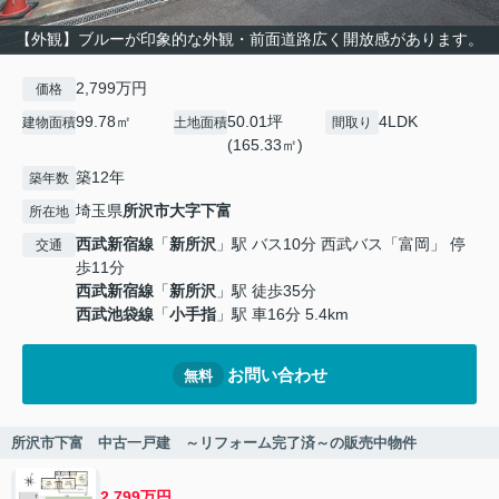
【外観】ブルーが印象的な外観・前面道路広く開放感があります。
2,799万円
価格
99.78㎡
50.01坪
4LDK
建物面積
土地面積
間取り
(165.33㎡)
築12年
築年数
埼玉県
所沢市
大字下富
所在地
西武新宿線
「
新所沢
」駅 バス10分 西武バス「富岡」 停
交通
歩11分
西武新宿線
「
新所沢
」駅 徒歩35分
西武池袋線
「
小手指
」駅 車16分 5.4km
お問い合わせ
無料
所沢市下富 中古一戸建 ～リフォーム完了済～の販売中物件
2,799万円