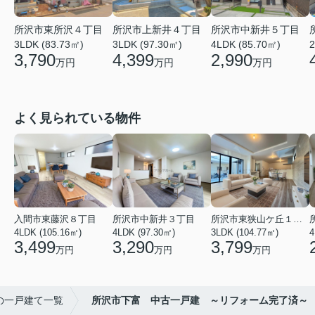
所沢市東所沢４丁目
所沢市上新井４丁目
所沢市中新井５丁目
3LDK (83.73㎡)
3LDK (97.30㎡)
4LDK (85.70㎡)
2
3,790
4,399
2,990
万円
万円
万円
よく見られている物件
入間市東藤沢８丁目
所沢市中新井３丁目
所沢市東狭山ケ丘１丁目
4LDK (105.16㎡)
4LDK (97.30㎡)
3LDK (104.77㎡)
4
3,499
3,290
3,799
万円
万円
万円
の一戸建て一覧
所沢市下富 中古一戸建 ～リフォーム完了済～