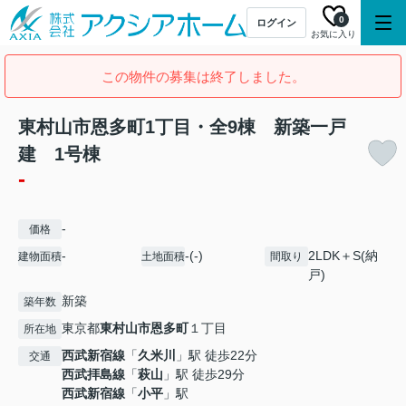
0
ログイン
お気に入り
この物件の募集は終了しました。
東村山市恩多町1丁目・全9棟 新築一戸
建 1号棟
-
-
価格
-
-(-)
2LDK＋S(納
建物面積
土地面積
間取り
戸)
新築
築年数
東京都
東村山市
恩多町
１丁目
所在地
西武新宿線
「
久米川
」駅 徒歩22分
交通
西武拝島線
「
萩山
」駅 徒歩29分
西武新宿線
「
小平
」駅