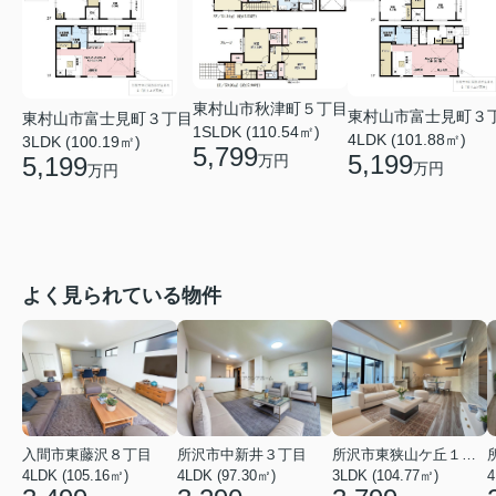
東村山市秋津町５丁目
東村山市富士見町３
東村山市富士見町３丁目
1SLDK (110.54㎡)
4LDK (101.88㎡)
3LDK (100.19㎡)
5,799
5,199
5,199
万円
万円
万円
よく見られている物件
入間市東藤沢８丁目
所沢市中新井３丁目
所沢市東狭山ケ丘１丁目
4LDK (105.16㎡)
4LDK (97.30㎡)
3LDK (104.77㎡)
4