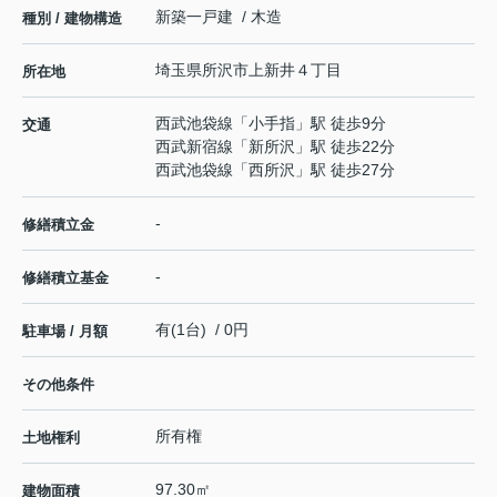
新築一戸建 / 木造
種別 / 建物構造
埼玉県
所沢市
上新井
４丁目
所在地
西武池袋線
「
小手指
」駅 徒歩9分
交通
西武新宿線
「
新所沢
」駅 徒歩22分
西武池袋線
「
西所沢
」駅 徒歩27分
-
修繕積立金
-
修繕積立基金
有(1台) / 0円
駐車場 / 月額
その他条件
所有権
土地権利
97.30㎡
建物面積