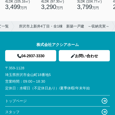
4LDK (105.16㎡)
4LDK (97.30㎡)
3LDK (104.77㎡)
4
3,499
3,290
3,799
万円
万円
万円
て一覧
所沢市上新井4丁目・全1棟 新築一戸建 ～収納充実～
株式会社アクシアホーム
04-2937-3330
お問い合わせ
〒359-1128
埼玉県所沢市金山町18番地5
営業時間：
09:00～18:30
定休日：
水曜日（不定休日あり）/夏季休暇/年末年始
トップページ
スタッフ