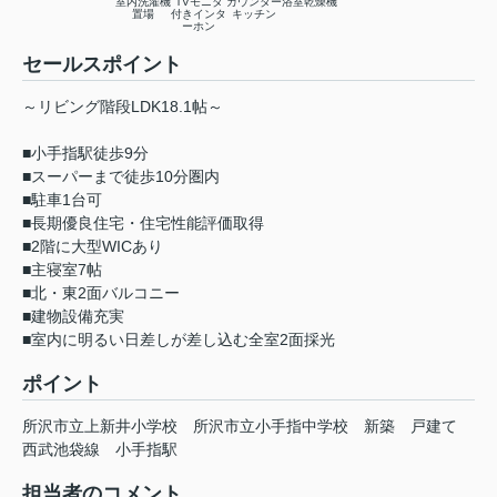
室内洗濯機
TVモニタ
カウンター
浴室乾燥機
置場
付きインタ
キッチン
ーホン
セールスポイント
～リビング階段LDK18.1帖～
■小手指駅徒歩9分
■スーパーまで徒歩10分圏内
■駐車1台可
■長期優良住宅・住宅性能評価取得
■2階に大型WICあり
■主寝室7帖
■北・東2面バルコニー
■建物設備充実
■室内に明るい日差しが差し込む全室2面採光
ポイント
所沢市立上新井小学校
所沢市立小手指中学校
新築
戸建て
西武池袋線
小手指駅
担当者のコメント