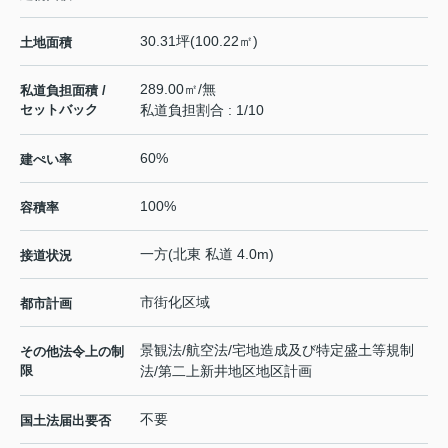
30.31坪(100.22㎡)
土地面積
289.00㎡/無
私道負担面積 /
セットバック
私道負担割合 : 1/10
60%
建ぺい率
100%
容積率
一方(北東 私道 4.0m)
接道状況
市街化区域
都市計画
景観法/航空法/宅地造成及び特定盛土等規制
その他法令上の制
限
法/第二上新井地区地区計画
不要
国土法届出要否