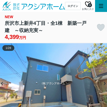
0
ログイン
お気に入り
NEW
所沢市上新井4丁目・全1棟 新築一戸
建 ～収納充実～
4,399
万円
1
/
28