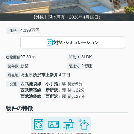
【外観】現地写真（2026年4月16日）
4,399万円
価格
支払いシミュレーション
97.30㎡
3LDK
建物面積
間取り
新築
2階建
築年数
階建て
埼玉県
所沢市
上新井
４丁目
所在地
西武池袋線
「
小手指
」駅 徒歩9分
交通
西武新宿線
「
新所沢
」駅 徒歩22分
西武池袋線
「
西所沢
」駅 徒歩27分
物件の特徴