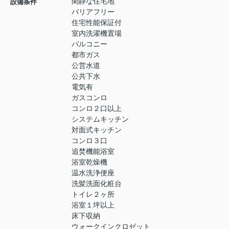
閑静な住宅地
設備条件
バリアフリー
住宅性能保証付
室内洗濯機置場
バルコニー
都市ガス
公営水道
公共下水
電気有
ガスコンロ
コンロ２口以上
システムキッチン
対面式キッチン
コンロ３口
追焚機能浴室
浴室乾燥機
温水洗浄便座
洗髪洗面化粧台
トイレ２ヶ所
浴室１坪以上
床下収納
ウォークインクロゼット