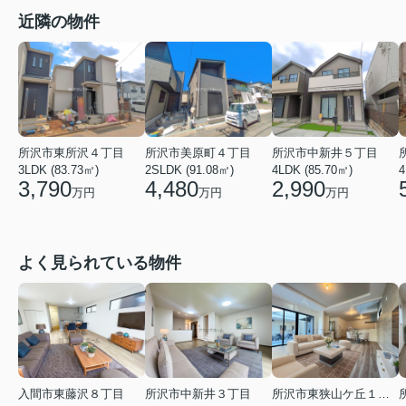
近隣の物件
所沢市東所沢４丁目
所沢市美原町４丁目
所沢市中新井５丁目
3LDK (83.73㎡)
2SLDK (91.08㎡)
4LDK (85.70㎡)
4
3,790
4,480
2,990
万円
万円
万円
よく見られている物件
入間市東藤沢８丁目
所沢市中新井３丁目
所沢市東狭山ケ丘１丁目