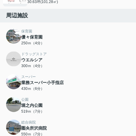
30.63坪(101.28㎡)
周辺施設
保育園
優々保育園
250ｍ（4分）
ドラッグストア
ウエルシア
300ｍ（4分）
スーパー
業務スーパー小手指店
430ｍ（6分）
公園
堀之内公園
519ｍ（7分）
総合病院
圏央所沢病院
550ｍ（7分）