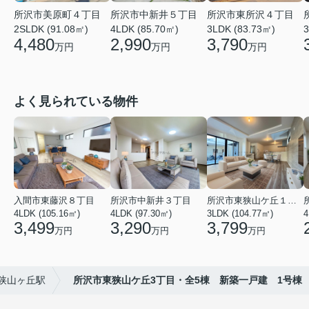
所沢市美原町４丁目
所沢市中新井５丁目
所沢市東所沢４丁目
2SLDK (91.08㎡)
4LDK (85.70㎡)
3LDK (83.73㎡)
3
4,480
2,990
3,790
万円
万円
万円
よく見られている物件
入間市東藤沢８丁目
所沢市中新井３丁目
所沢市東狭山ケ丘１丁目
4LDK (105.16㎡)
4LDK (97.30㎡)
3LDK (104.77㎡)
4
3,499
3,290
3,799
万円
万円
万円
狭山ヶ丘駅
所沢市東狭山ケ丘3丁目・全5棟 新築一戸建 1号棟