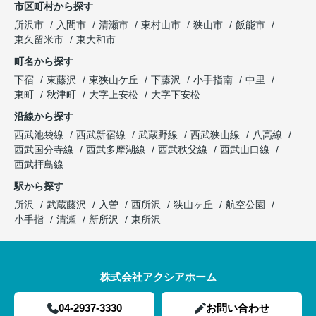
市区町村から探す
所沢市
入間市
清瀬市
東村山市
狭山市
飯能市
東久留米市
東大和市
町名から探す
下宿
東藤沢
東狭山ケ丘
下藤沢
小手指南
中里
東町
秋津町
大字上安松
大字下安松
沿線から探す
西武池袋線
西武新宿線
武蔵野線
西武狭山線
八高線
西武国分寺線
西武多摩湖線
西武秩父線
西武山口線
西武拝島線
駅から探す
所沢
武蔵藤沢
入曽
西所沢
狭山ヶ丘
航空公園
小手指
清瀬
新所沢
東所沢
株式会社アクシアホーム
04-2937-3330
お問い合わせ