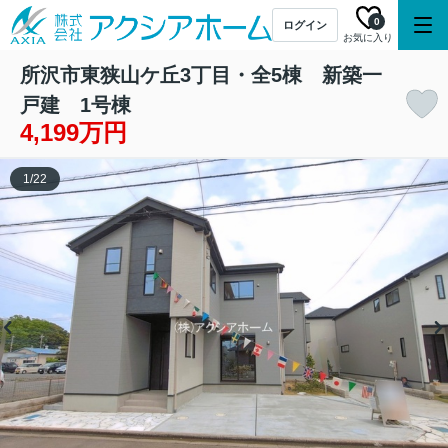
0
ログイン
お気に入り
所沢市東狭山ケ丘3丁目・全5棟 新築一
戸建 1号棟
4,199万円
1
/
22