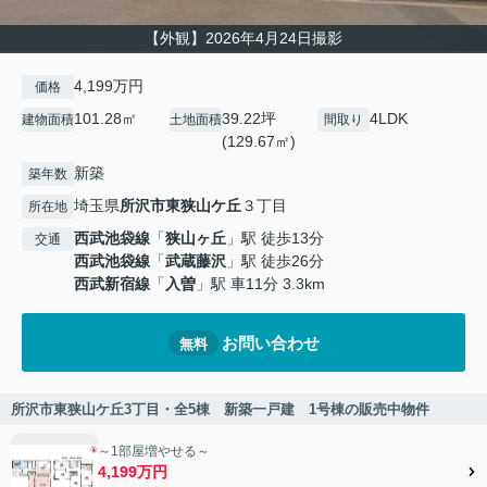
【外観】2026年4月24日撮影
4,199万円
価格
101.28㎡
39.22坪
4LDK
建物面積
土地面積
間取り
(129.67㎡)
新築
築年数
埼玉県
所沢市
東狭山ケ丘
３丁目
所在地
西武池袋線
「
狭山ヶ丘
」駅 徒歩13分
交通
西武池袋線
「
武蔵藤沢
」駅 徒歩26分
西武新宿線
「
入曽
」駅 車11分 3.3km
お問い合わせ
無料
所沢市東狭山ケ丘3丁目・全5棟 新築一戸建 1号棟の販売中物件
～1部屋増やせる～
4,199万円