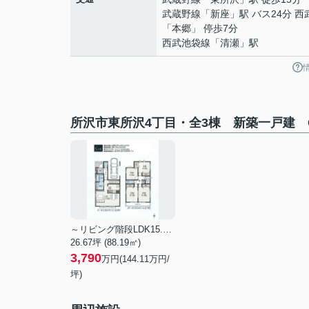
武蔵野線
「
新座
」駅 バス24分 
「本郷」 停歩7分
西武池袋線
「
清瀬
」駅
所沢市東所沢4丁目・全3棟 新築一戸建 
～リビング階段LDK15.7帖～
26.67坪 (88.19㎡)
3,790
万円(144.11万円/
坪)