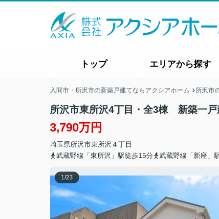
トップ
エリアから探す
入間市・所沢市の新築戸建てならアクシアホーム
所沢市
所沢市東所沢4丁目・全3棟 新築一戸
3,790万円
埼玉県
所沢市
東所沢
４丁目
武蔵野線「東所沢」駅徒歩15分
武蔵野線「新座」駅
1
/
23