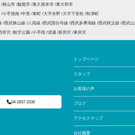
狭山市
飯能市
東久留米市
東大和市
丘
小手指南
中里
東町
大字水野
大字下安松
秋津町
線
西武狭山線
八高線
西武国分寺線
西武多摩湖線
西武秩父線
西武
西所沢
航空公園
小手指
清瀬
新所沢
東所沢
トップページ
スタッフ
お客様の声
04-2937-3330
ブログ
アクセスマップ
会社概要