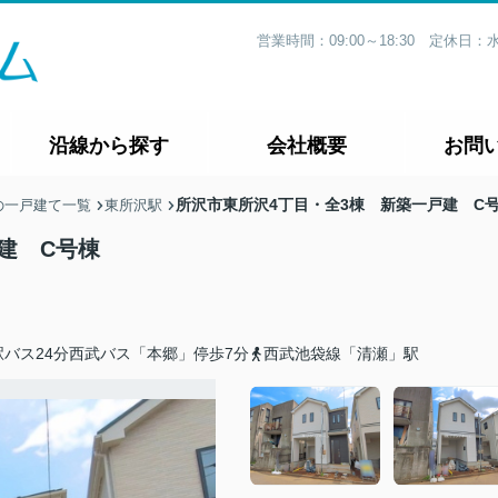
営業時間：09:00～18:30 定休
沿線から探す
会社概要
お問
所沢市東所沢4丁目・全3棟 新築一戸建 C
の一戸建て一覧
東所沢駅
建 C号棟
バス24分西武バス「本郷」停歩7分
西武池袋線「清瀬」駅