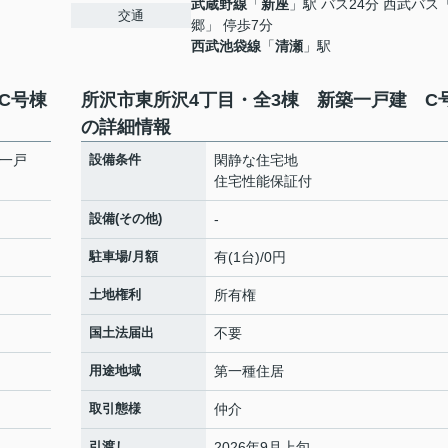
武蔵野線
「
新座
」駅 バス24分 西武バス
交通
郷」 停歩7分
西武池袋線
「
清瀬
」駅
C号棟
所沢市東所沢4丁目・全3棟 新築一戸建 C
の詳細情報
築一戸
設備条件
閑静な住宅地
住宅性能保証付
設備(その他)
-
駐車場/月額
有(1台)/0円
土地権利
所有権
国土法届出
不要
用途地域
第一種住居
取引態様
仲介
引渡し
2026年9月上旬