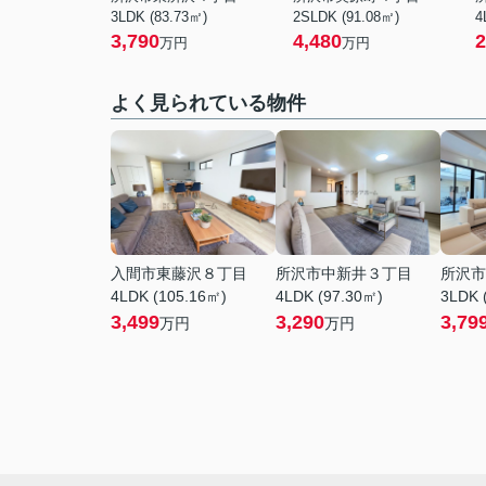
3LDK (83.73㎡)
2SLDK (91.08㎡)
4
3,790
4,480
2
万円
万円
よく見られている物件
入間市東藤沢８丁目
所沢市中新井３丁目
所沢市
4LDK (105.16㎡)
4LDK (97.30㎡)
3LDK 
3,499
3,290
3,79
万円
万円