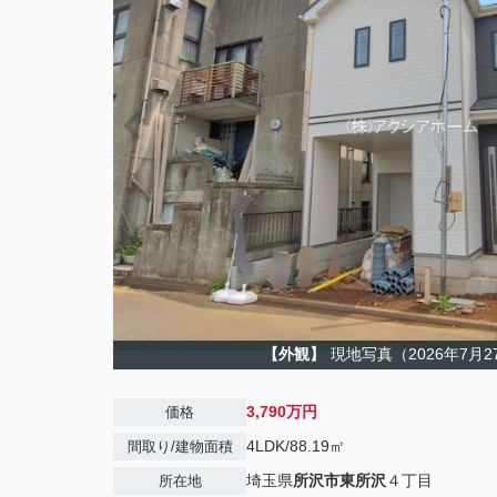
【外観】
現地写真（2026年7月
3,790万円
価格
4LDK/88.19㎡
間取り/建物面積
埼玉県
所沢市
東所沢
４丁目
所在地