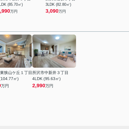
LDK (85.70㎡)
3LDK (82.80㎡)
,990
3,090
万円
万円
東狭山ケ丘１丁目
所沢市中新井３丁目
(104.77㎡)
4LDK (95.63㎡)
9
2,990
万円
万円