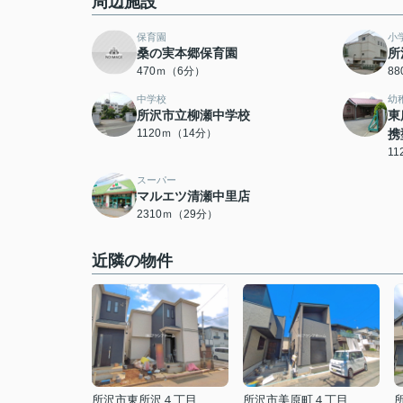
周辺施設
保育園
小
桑の実本郷保育園
所
470ｍ（6分）
8
中学校
幼
所沢市立柳瀬中学校
東
1120ｍ（14分）
携
1
スーパー
マルエツ清瀬中里店
2310ｍ（29分）
近隣の物件
所沢市東所沢４丁目
所沢市美原町４丁目