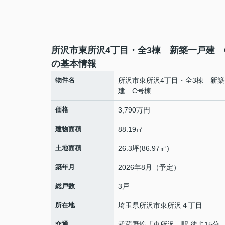
所沢市東所沢4丁目・全3棟 新築一戸建 
の基本情報
物件名
所沢市東所沢4丁目・全3棟 新
建 C号棟
価格
3,790万円
建物面積
88.19㎡
土地面積
26.3坪(86.97㎡)
築年月
2026年8月（予定）
総戸数
3戸
所在地
埼玉県
所沢市
東所沢
４丁目
交通
武蔵野線
「
東所沢
」駅 徒歩15分