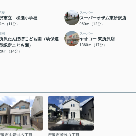
学校
スーパー
沢市立 柳瀬小学校
スーパーオザム東所沢店
80ｍ（11分）
960ｍ（12分）
稚園
スーパー
所沢たんぽぽこども園（幼保連
ヤオコー 東所沢店
型認定こども園）
1360ｍ（17分）
120ｍ（14分）
所沢市中新井５丁目
所沢市若狭３丁目