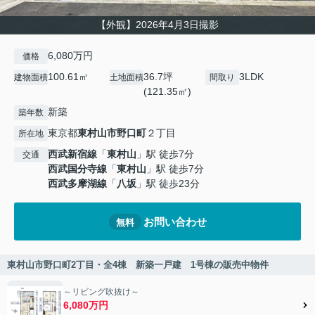
【外観】2026年4月3日撮影
6,080万円
価格
100.61㎡
36.7坪
3LDK
建物面積
土地面積
間取り
(121.35㎡)
新築
築年数
東京都
東村山市
野口町
２丁目
所在地
西武新宿線
「
東村山
」駅 徒歩7分
交通
西武国分寺線
「
東村山
」駅 徒歩7分
西武多摩湖線
「
八坂
」駅 徒歩23分
お問い合わせ
無料
東村山市野口町2丁目・全4棟 新築一戸建 1号棟の販売中物件
～リビング吹抜け～
6,080万円