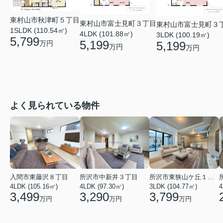
東村山市秋津町５丁目
東村山市富士見町３丁目
東村山市富士見町３
1SLDK (110.54㎡)
4LDK (101.88㎡)
3LDK (100.19㎡)
5,799
5,199
5,199
万円
万円
万円
よく見られている物件
入間市東藤沢８丁目
所沢市中新井３丁目
所沢市東狭山ケ丘１丁目
4LDK (105.16㎡)
4LDK (97.30㎡)
3LDK (104.77㎡)
4
3,499
3,290
3,799
万円
万円
万円