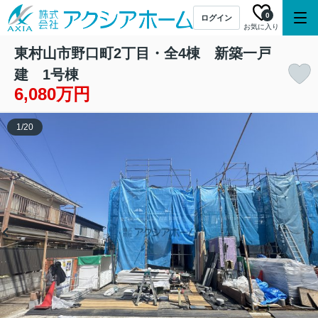
0
ログイン
お気に入り
東村山市野口町2丁目・全4棟 新築一戸
建 1号棟
6,080万円
1
/
20