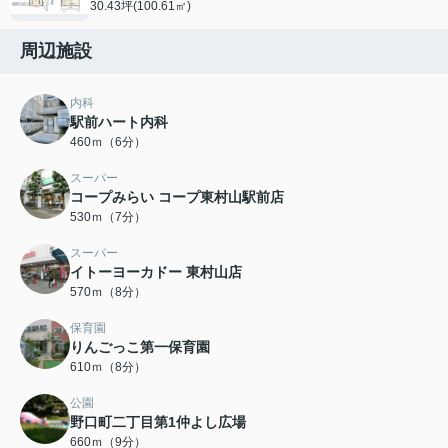
30.43坪(100.61㎡)
周辺施設
内科
駅前ハート内科
460ｍ（6分）
スーパー
コープみらい コープ東村山駅前店
530ｍ（7分）
スーパー
イトーヨーカドー 東村山店
570ｍ（8分）
保育園
りんごっこ第一保育園
610ｍ（8分）
公園
野口町二丁目第1仲よし広場
660ｍ（9分）