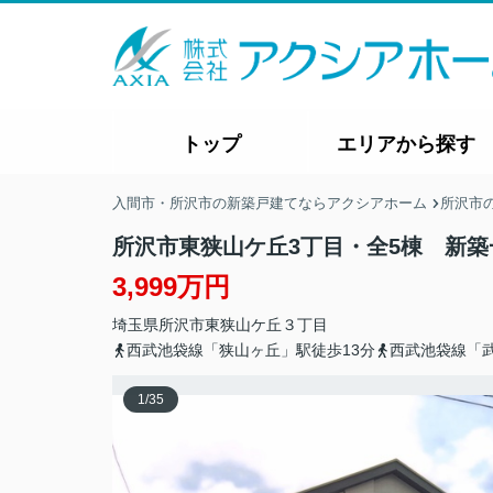
トップ
エリアから探す
入間市・所沢市の新築戸建てならアクシアホーム
所沢市
所沢市東狭山ケ丘3丁目・全5棟 新築
3,999万円
埼玉県
所沢市
東狭山ケ丘
３丁目
西武池袋線「狭山ヶ丘」駅徒歩13分
西武池袋線「武
1
/
35