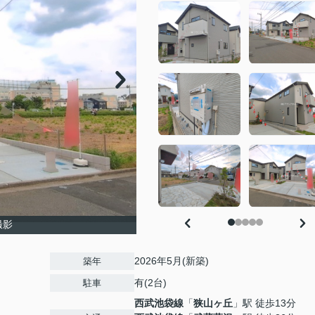
撮影
2026年5月(新築)
築年
有(2台)
駐車
西武池袋線
「
狭山ヶ丘
」駅 徒歩13分