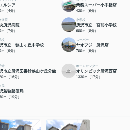
エルシア
業務スーパー小手指店
00ｍ（4分）
430ｍ（6分）
合病院
小学校
央所沢病院
所沢市立 宮前小学校
50ｍ（7分）
600ｍ（8分）
学校
スーパー
沢市立 狭山ヶ丘中学校
ヤオフジ 所沢店
50ｍ（9分）
700ｍ（9分）
民館
ホームセンター
沢市立所沢図書館狭山ケ丘分館
オリンピック所沢西店
220ｍ（16分）
1330ｍ（17分）
便局
沢若狭郵便局
450ｍ（19分）