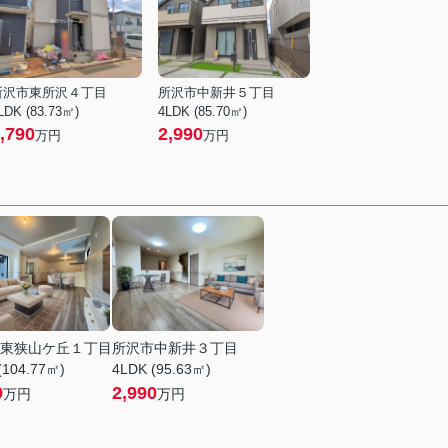
所沢市東所沢４丁目
所沢市中新井５丁目
LDK (83.73㎡)
4LDK (85.70㎡)
,790
2,990
万円
万円
東狭山ケ丘１丁目
所沢市中新井３丁目
(104.77㎡)
4LDK (95.63㎡)
9
2,990
万円
万円