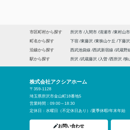
市区町村から探す
所沢市
入間市
清瀬市
東村山市
町名から探す
下宿
東藤沢
東狭山ケ丘
下藤
沿線から探す
西武池袋線
西武新宿線
武蔵野
駅から探す
所沢
武蔵藤沢
入曽
西所沢
狭
株式会社アクシアホーム
〒359-1128
埼玉県所沢市金山町18番地5
営業時間：
09:00～18:30
定休日：
水曜日（不定休日あり）/夏季休暇/年末年始
お問い合わせ