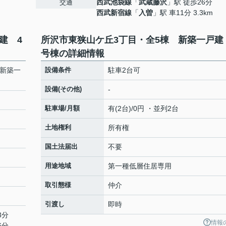
西武池袋線
「
武蔵藤沢
」駅 徒歩26分
交通
西武新宿線
「
入曽
」駅 車11分 3.3km
建 4
所沢市東狭山ケ丘3丁目・全5棟 新築一戸建
号棟の詳細情報
 新築一
設備条件
駐車2台可
設備(その他)
-
駐車場/月額
有(2台)/0円 ・並列2台
土地権利
所有権
国土法届出
不要
用途地域
第一種低層住居専用
取引態様
仲介
引渡し
即時
3分
情報
6分