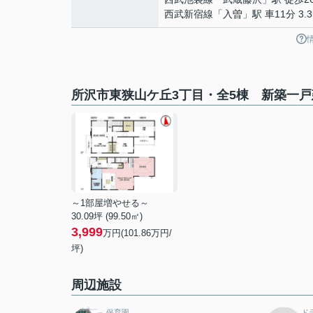
西武新宿線
「
入曽
」駅 車11分 3.3
所沢市東狭山ケ丘3丁目・全5棟 新築一戸
～1部屋増やせる～
30.09坪 (99.50㎡)
3,999
万円(101.86万円/
坪)
周辺施設
保育園
ド