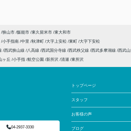
狭山市
飯能市
東久留米市
東大和市
沢
小手指南
中里
秋津町
大字上安松
東町
大字下安松
線
西武狭山線
八高線
西武国分寺線
西武秩父線
西武多摩湖線
西武
山ヶ丘
小手指
航空公園
新所沢
清瀬
東所沢
トップページ
スタッフ
お客様の声
04-2937-3330
ブログ