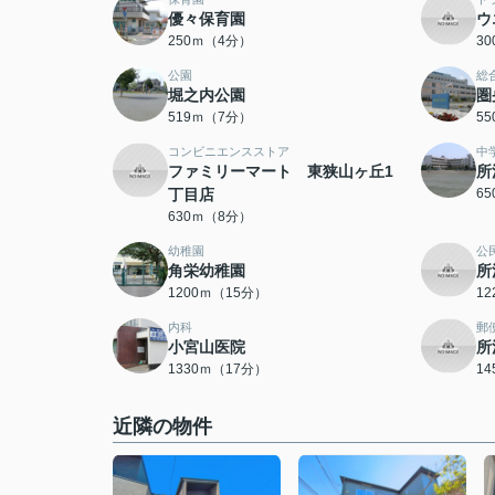
優々保育園
ウ
250ｍ（4分）
3
公園
総
堀之内公園
圏
519ｍ（7分）
5
コンビニエンスストア
中
ファミリーマート 東狭山ヶ丘1
所
丁目店
6
630ｍ（8分）
幼稚園
公
角栄幼稚園
所
1200ｍ（15分）
1
内科
郵
小宮山医院
所
1330ｍ（17分）
1
近隣の物件