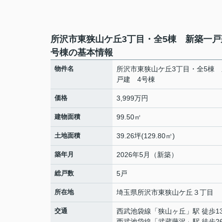
所沢市東狭山ケ丘3丁目・全5棟 新築一戸
号棟の基本情報
物件名
所沢市東狭山ケ丘3丁目・全5棟
戸建 4号棟
価格
3,999万円
建物面積
99.50㎡
土地面積
39.26坪(129.80㎡)
築年月
2026年5月（新築）
総戸数
5戸
所在地
埼玉県
所沢市
東狭山ケ丘
３丁目
交通
西武池袋線
「
狭山ヶ丘
」駅 徒歩1
西武池袋線
「
武蔵藤沢
」駅 徒歩2