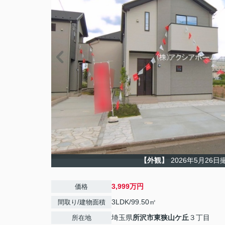
【外観】
2026年5月26日
3,999万円
価格
3LDK/99.50㎡
間取り/建物面積
埼玉県
所沢市
東狭山ケ丘
３丁目
所在地