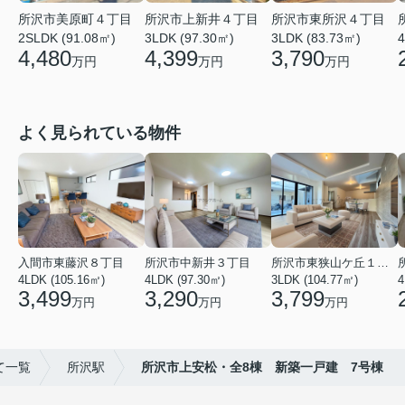
所沢市美原町４丁目
所沢市上新井４丁目
所沢市東所沢４丁目
2SLDK (91.08㎡)
3LDK (97.30㎡)
3LDK (83.73㎡)
4
4,480
4,399
3,790
万円
万円
万円
よく見られている物件
入間市東藤沢８丁目
所沢市中新井３丁目
所沢市東狭山ケ丘１丁目
4LDK (105.16㎡)
4LDK (97.30㎡)
3LDK (104.77㎡)
4
3,499
3,290
3,799
万円
万円
万円
て一覧
所沢駅
所沢市上安松・全8棟 新築一戸建 7号棟