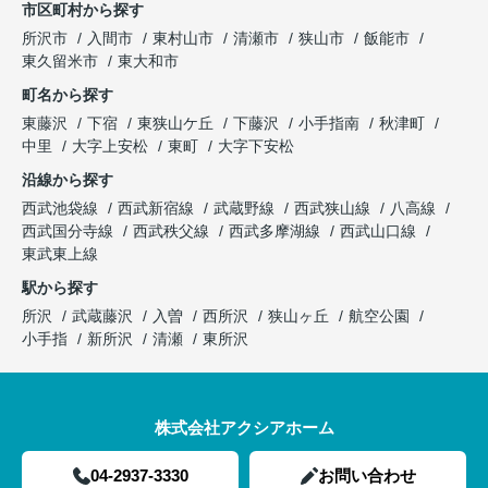
市区町村から探す
所沢市
入間市
東村山市
清瀬市
狭山市
飯能市
東久留米市
東大和市
町名から探す
東藤沢
下宿
東狭山ケ丘
下藤沢
小手指南
秋津町
中里
大字上安松
東町
大字下安松
沿線から探す
西武池袋線
西武新宿線
武蔵野線
西武狭山線
八高線
西武国分寺線
西武秩父線
西武多摩湖線
西武山口線
東武東上線
駅から探す
所沢
武蔵藤沢
入曽
西所沢
狭山ヶ丘
航空公園
小手指
新所沢
清瀬
東所沢
株式会社アクシアホーム
04-2937-3330
お問い合わせ