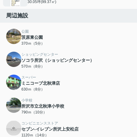
30.05坪(99.37㎡)
周辺施設
公園
茨原東公園
370ｍ（5分）
ショッピングセンター
ソコラ所沢（ショッピングセンター）
570ｍ（8分）
スーパー
ミニコープ北秋津店
630ｍ（8分）
小学校
所沢市立北秋津小学校
790ｍ（10分）
コンビニエンスストア
セブン-イレブン所沢上安松店
1120ｍ（14分）