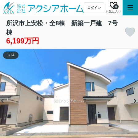
0
ログイン
お気に入り
所沢市上安松・全8棟 新築一戸建 7号
棟
6,199万円
1
/
14