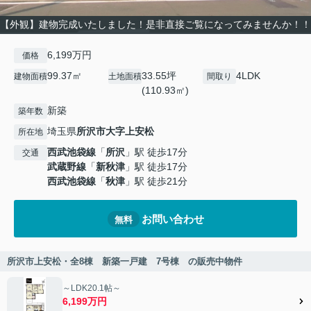
【外観】建物完成いたしました！是非直接ご覧になってみませんか！！
6,199万円
価格
99.37㎡
33.55坪
4LDK
建物面積
土地面積
間取り
(110.93㎡)
新築
築年数
埼玉県
所沢市
大字上安松
所在地
西武池袋線
「
所沢
」駅 徒歩17分
交通
武蔵野線
「
新秋津
」駅 徒歩17分
西武池袋線
「
秋津
」駅 徒歩21分
お問い合わせ
無料
所沢市上安松・全8棟 新築一戸建 7号棟 の販売中物件
～LDK20.1帖～
6,199万円