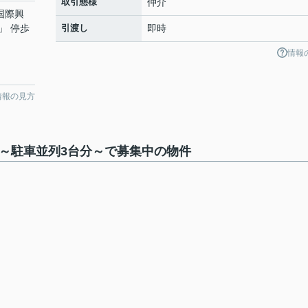
取引態様
仲介
 国際興
」 停歩
引渡し
即時
情報
情報の見方
 ～駐車並列3台分～で募集中の物件