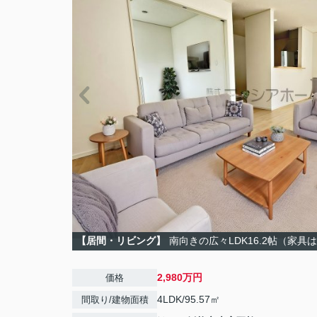
【居間・リビング】
南向きの広々LDK16.2帖（家
2,980万円
価格
4LDK/95.57㎡
間取り/建物面積