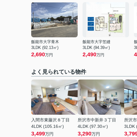
飯能市大字青木
飯能市大字笠縫
3LDK (92.13㎡)
3LDK (94.39㎡)
3
2,690
2,490
4
万円
万円
よく見られている物件
入間市東藤沢８丁目
所沢市中新井３丁目
所沢市
4LDK (105.16㎡)
4LDK (97.30㎡)
3LDK 
3,499
3,290
3,79
万円
万円