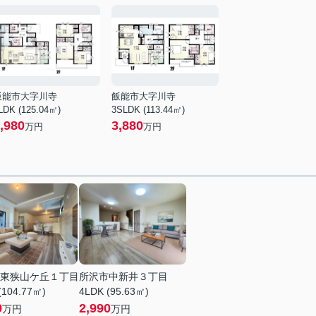
飯能市大字川寺
飯能市大字川寺
LDK (125.04㎡)
3SLDK (113.44㎡)
,980
3,880
万円
万円
東狭山ケ丘１丁目
所沢市中新井３丁目
(104.77㎡)
4LDK (95.63㎡)
9
2,990
万円
万円