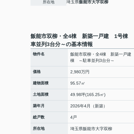
埼玉県
飯能市
大字双柳
所在地
飯能市双柳・全4棟 新築一戸建 1号棟 
車並列3台分～の基本情報
物件名
飯能市双柳・全4棟 新築一戸建
棟 ～駐車並列3台分～
価格
2,980万円
建物面積
95.57㎡
土地面積
49.98坪(165.25㎡)
築年月
2026年4月（新築）
総戸数
4戸
所在地
埼玉県
飯能市
大字双柳