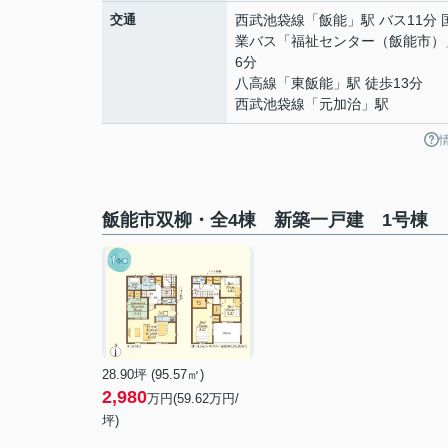
交通
西武池袋線
「
飯能
」駅 バス11分
業バス「福祉センター（飯能市）
6分
八高線
「
東飯能
」駅 徒歩13分
西武池袋線
「
元加治
」駅
飯能市双柳・全4棟 新築一戸建 1号棟
28.90坪 (95.57㎡)
2,980
万円(59.62万円/
坪)