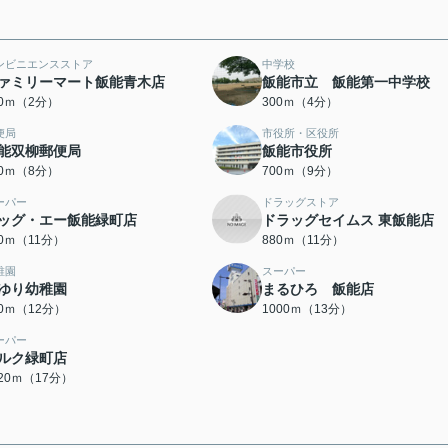
ンビニエンスストア
中学校
ァミリーマート飯能青木店
飯能市立 飯能第一中学校
50ｍ（2分）
300ｍ（4分）
便局
市役所・区役所
能双柳郵便局
飯能市役所
70ｍ（8分）
700ｍ（9分）
ーパー
ドラッグストア
ッグ・エー飯能緑町店
ドラッグセイムス 東飯能店
50ｍ（11分）
880ｍ（11分）
稚園
スーパー
ゆり幼稚園
まるひろ 飯能店
60ｍ（12分）
1000ｍ（13分）
ーパー
ルク緑町店
320ｍ（17分）