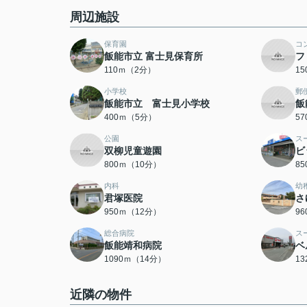
周辺施設
保育園
コ
飯能市立 富士見保育所
フ
110ｍ（2分）
1
小学校
郵
飯能市立 富士見小学校
飯
400ｍ（5分）
5
公園
ス
双柳児童遊園
ビ
800ｍ（10分）
8
内科
幼
君塚医院
さ
950ｍ（12分）
9
総合病院
ス
飯能靖和病院
ベ
1090ｍ（14分）
1
近隣の物件