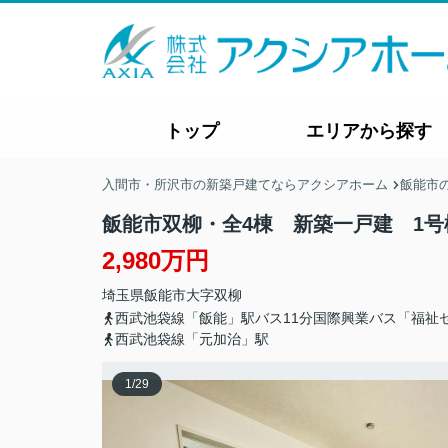
トップ
エリアから探す
入間市・所沢市の新築戸建てならアクシアホーム
飯能市
飯能市双柳・全4棟 新築一戸建 1号
2,980万円
埼玉県
飯能市
大字双柳
西武池袋線「飯能」駅バス11分国際興業バス「福祉
西武池袋線「元加治」駅
1
/
29