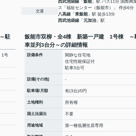
西武池袋線
「
飯能
」駅 バス11分 国際興
ス「福祉センター（飯能市）」 停歩6分
交通
八高線
「
東飯能
」駅 徒歩13分
西武池袋線
「
元加治
」駅
～駐
飯能市双柳・全4棟 新築一戸建 1号棟 ～
車並列3台分～の詳細情報
 1号
設備条件
閑静な住宅地
住宅性能保証付
駐車3台可
設備(その他)
-
駐車場/月額
有(3台)/0円
土地権利
所有権
国土法届出
不要
用途地域
第一種低層住居専用