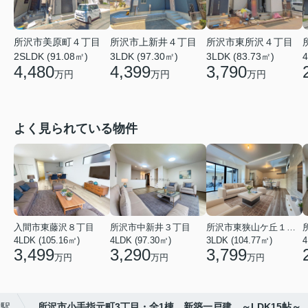
所沢市美原町４丁目
所沢市上新井４丁目
所沢市東所沢４丁目
2SLDK (91.08㎡)
3LDK (97.30㎡)
3LDK (83.73㎡)
4
4,480
4,399
3,790
万円
万円
万円
よく見られている物件
入間市東藤沢８丁目
所沢市中新井３丁目
所沢市東狭山ケ丘１丁目
4LDK (105.16㎡)
4LDK (97.30㎡)
3LDK (104.77㎡)
4
3,499
3,290
3,799
万円
万円
万円
指駅
所沢市小手指元町3丁目・全1棟 新築一戸建 ～LDK15帖～