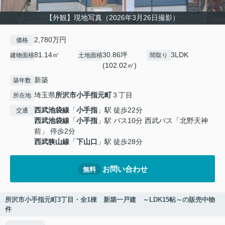
【外観】現地写真（2026年3月26日撮影）
2,780万円
価格
81.14㎡
30.86坪
3LDK
建物面積
土地面積
間取り
(102.02㎡)
新築
築年数
埼玉県
所沢市
小手指元町
３丁目
所在地
西武池袋線
「
小手指
」駅 徒歩22分
交通
西武池袋線
「
小手指
」駅 バス10分 西武バス「北野天神
前」 停歩2分
西武狭山線
「
下山口
」駅 徒歩28分
お問い合わせ
無料
所沢市小手指元町3丁目・全1棟 新築一戸建 ～LDK15帖～の販売中物
件