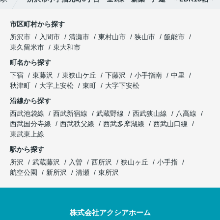
市区町村から探す
所沢市
入間市
清瀬市
東村山市
狭山市
飯能市
東久留米市
東大和市
町名から探す
下宿
東藤沢
東狭山ケ丘
下藤沢
小手指南
中里
秋津町
大字上安松
東町
大字下安松
沿線から探す
西武池袋線
西武新宿線
武蔵野線
西武狭山線
八高線
西武国分寺線
西武秩父線
西武多摩湖線
西武山口線
東武東上線
駅から探す
所沢
武蔵藤沢
入曽
西所沢
狭山ヶ丘
小手指
航空公園
新所沢
清瀬
東所沢
株式会社アクシアホーム