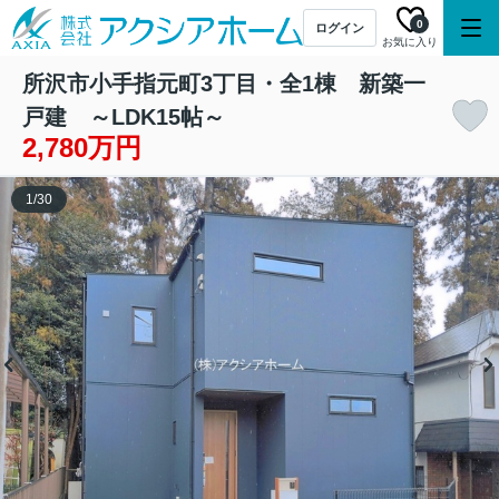
0
ログイン
お気に入り
所沢市小手指元町3丁目・全1棟 新築一
戸建 ～LDK15帖～
2,780万円
1
/
30