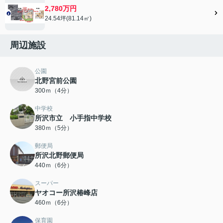
2,780万円
24.54坪(81.14㎡)
周辺施設
公園
北野宮前公園
300ｍ（4分）
中学校
所沢市立 小手指中学校
380ｍ（5分）
郵便局
所沢北野郵便局
440ｍ（6分）
スーパー
ヤオコー所沢椿峰店
460ｍ（6分）
保育園