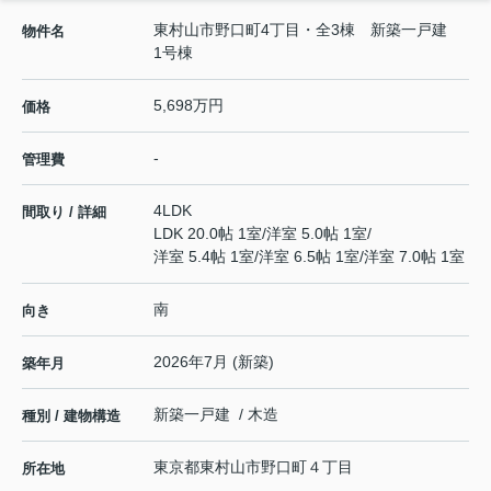
東村山市野口町4丁目・全3棟 新築一戸建
物件名
1号棟
5,698万円
価格
-
管理費
4LDK
間取り / 詳細
LDK 20.0帖 1室
/
洋室 5.0帖 1室
/
洋室 5.4帖 1室
/
洋室 6.5帖 1室
/
洋室 7.0帖 1室
南
向き
2026年7月 (新築)
築年月
新築一戸建 / 木造
種別 / 建物構造
東京都
東村山市
野口町
４丁目
所在地