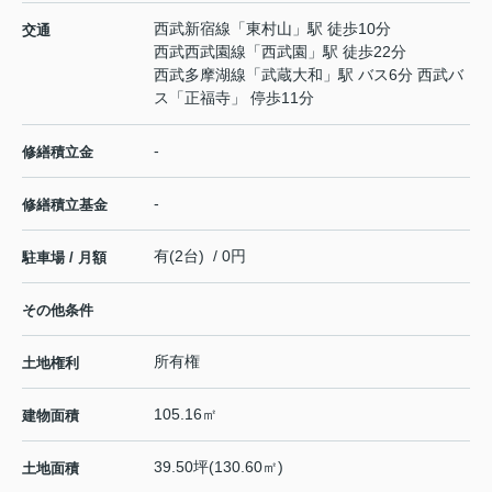
西武新宿線
「
東村山
」駅 徒歩10分
交通
西武西武園線
「
西武園
」駅 徒歩22分
西武多摩湖線
「
武蔵大和
」駅 バス6分 西武バ
ス「正福寺」 停歩11分
-
修繕積立金
-
修繕積立基金
有(2台) / 0円
駐車場 / 月額
その他条件
所有権
土地権利
105.16㎡
建物面積
39.50坪(130.60㎡)
土地面積