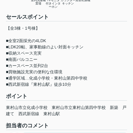
室内洗濯機
TVモニタ
カウンター
浴室乾燥機
置場
付きインタ
キッチン
ーホン
セールスポイント
【全3棟・1号棟】
■全室2面採光の4LDK
■LDK20帖、家事動線のよい対面キッチン
■収納スペース充実
■南面バルコニー
■カースペース並列2台
■買物施設充実の便利な住環境
■通学区域…化成小学校・東村山第四中学校
■西武新宿線『東村山駅』徒歩10分
ポイント
東村山市立化成小学校
東村山市立東村山第四中学校
新築
戸
建て
西武新宿線
東村山駅
担当者のコメント