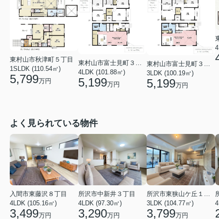
4
東村山市秋津町５丁目
東村山市富士見町３丁目
東村山市富士見町３丁目
1SLDK (110.54㎡)
4LDK (101.88㎡)
3LDK (100.19㎡)
5,799
5,199
5,199
万円
万円
万円
よく見られている物件
入間市東藤沢８丁目
所沢市中新井３丁目
所沢市東狭山ケ丘１丁目
4LDK (105.16㎡)
4LDK (97.30㎡)
3LDK (104.77㎡)
4
3,499
3,290
3,799
万円
万円
万円