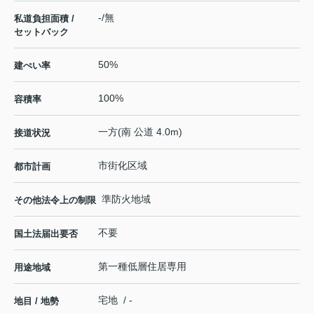
-/無
私道負担面積 /
セットバック
50%
建ぺい率
100%
容積率
一方(南 公道 4.0m)
接道状況
市街化区域
都市計画
準防火地域
その他法令上の制限
不要
国土法届出要否
第一種低層住居専用
用途地域
宅地 / -
地目 / 地勢