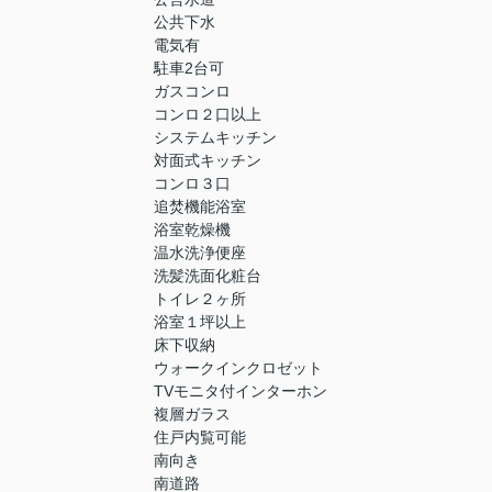
公共下水
電気有
駐車2台可
ガスコンロ
コンロ２口以上
システムキッチン
対面式キッチン
コンロ３口
追焚機能浴室
浴室乾燥機
温水洗浄便座
洗髪洗面化粧台
トイレ２ヶ所
浴室１坪以上
床下収納
ウォークインクロゼット
TVモニタ付インターホン
複層ガラス
住戸内覧可能
南向き
南道路