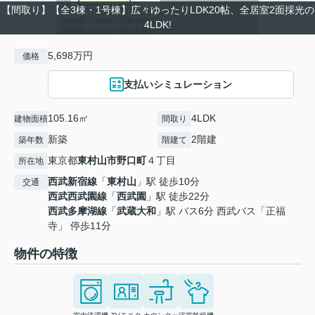
【間取り】【全3棟・1号棟】広々ゆったりLDK20帖、全居室2面採光の
4LDK!
5,698万円
価格
支払いシミュレーション
105.16㎡
4LDK
建物面積
間取り
新築
2階建
築年数
階建て
東京都
東村山市
野口町
４丁目
所在地
西武新宿線
「
東村山
」駅 徒歩10分
交通
西武西武園線
「
西武園
」駅 徒歩22分
西武多摩湖線
「
武蔵大和
」駅 バス6分 西武バス「正福
寺」 停歩11分
物件の特徴