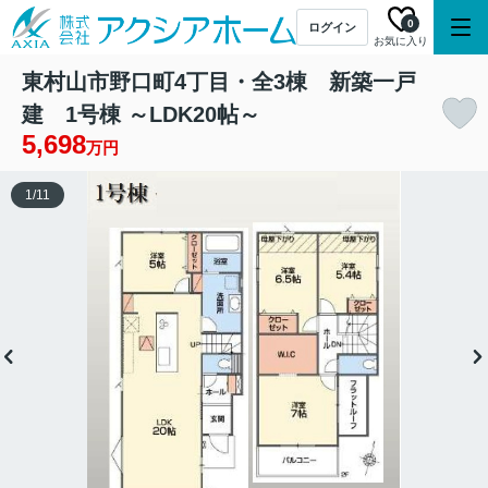
0
ログイン
お気に入り
東村山市野口町4丁目・全3棟 新築一戸
建 1号棟 ～LDK20帖～
5,698
万円
1
/
11