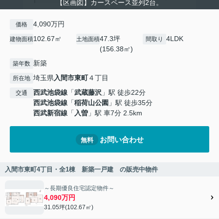
【区画図】カースペース並列2台。
4,090万円
価格
102.67㎡
47.3坪
4LDK
建物面積
土地面積
間取り
(156.38㎡)
新築
築年数
埼玉県
入間市
東町
４丁目
所在地
西武池袋線
「
武蔵藤沢
」駅 徒歩22分
交通
西武池袋線
「
稲荷山公園
」駅 徒歩35分
西武新宿線
「
入曽
」駅 車7分 2.5km
お問い合わせ
無料
入間市東町4丁目・全1棟 新築一戸建 の販売中物件
～長期優良住宅認定物件～
4,090万円
31.05坪(102.67㎡)