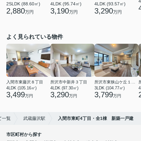
4
2SLDK (88.60㎡)
4LDK (95.74㎡)
4LDK (93.57㎡)
2,880
3,190
3,290
万円
万円
万円
よく見られている物件
入間市東藤沢８丁目
所沢市中新井３丁目
所沢市東狭山ケ丘１丁目
4LDK (105.16㎡)
4LDK (97.30㎡)
3LDK (104.77㎡)
4
3,499
3,290
3,799
万円
万円
万円
て一覧
武蔵藤沢駅
入間市東町4丁目・全1棟 新築一戸建
市区町村から探す