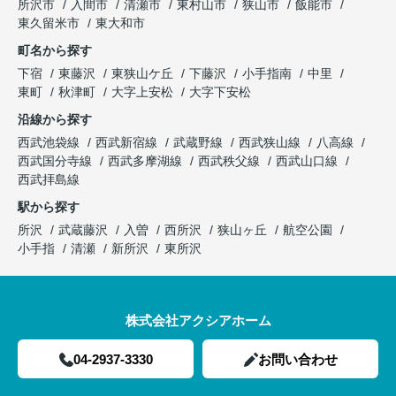
所沢市
入間市
清瀬市
東村山市
狭山市
飯能市
東久留米市
東大和市
町名から探す
下宿
東藤沢
東狭山ケ丘
下藤沢
小手指南
中里
東町
秋津町
大字上安松
大字下安松
沿線から探す
西武池袋線
西武新宿線
武蔵野線
西武狭山線
八高線
西武国分寺線
西武多摩湖線
西武秩父線
西武山口線
西武拝島線
駅から探す
所沢
武蔵藤沢
入曽
西所沢
狭山ヶ丘
航空公園
小手指
清瀬
新所沢
東所沢
株式会社アクシアホーム
04-2937-3330
お問い合わせ