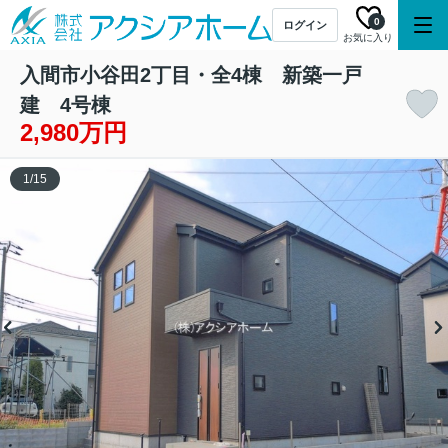
0
ログイン
お気に入り
入間市小谷田2丁目・全4棟 新築一戸
建 4号棟
2,980万円
1
/
15