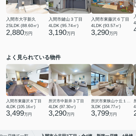
入間市大字新久
入間市鍵山３丁目
入間市東藤沢６丁目
4
2SLDK (88.60㎡)
4LDK (95.74㎡)
4LDK (93.57㎡)
2,880
3,190
3,290
万円
万円
万円
よく見られている物件
入間市東藤沢８丁目
所沢市中新井３丁目
所沢市東狭山ケ丘１丁目
4LDK (105.16㎡)
4LDK (97.30㎡)
3LDK (104.77㎡)
4
3,499
3,290
3,799
万円
万円
万円