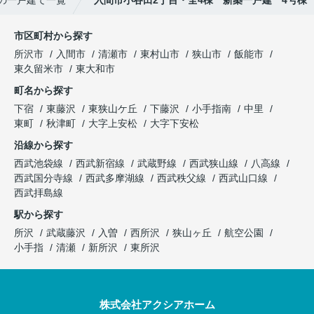
の一戸建て一覧
入間市小谷田2丁目・全4棟 新築一戸建 4号棟
市区町村から探す
所沢市
入間市
清瀬市
東村山市
狭山市
飯能市
東久留米市
東大和市
町名から探す
下宿
東藤沢
東狭山ケ丘
下藤沢
小手指南
中里
東町
秋津町
大字上安松
大字下安松
沿線から探す
西武池袋線
西武新宿線
武蔵野線
西武狭山線
八高線
西武国分寺線
西武多摩湖線
西武秩父線
西武山口線
西武拝島線
駅から探す
所沢
武蔵藤沢
入曽
西所沢
狭山ヶ丘
航空公園
小手指
清瀬
新所沢
東所沢
株式会社アクシアホーム