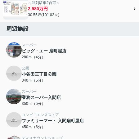
～並列駐車2台可～
2,980万円
30.55坪(101.02㎡)
周辺施設
スーパー
ビッグ・エー 扇町屋店
280ｍ（4分）
公園
小谷田三丁目公園
340ｍ（5分）
スーパー
業務スーパー入間店
350ｍ（5分）
コンビニエンスストア
ファミリーマート 入間扇町屋店
450ｍ（6分）
ディスカウントショップ