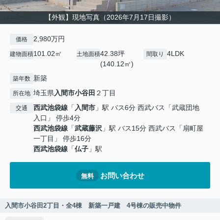
【外観】現地写真（2026年7月17日撮影）
2,980万円
価格
101.02㎡
42.38坪
4LDK
建物面積
土地面積
間取り
(140.12㎡)
新築
築年数
埼玉県
入間市
小谷田
２丁目
所在地
西武池袋線
「
入間市
」駅 バス6分 西武バス「武蔵団地
交通
入口」 停歩4分
西武池袋線
「
武蔵藤沢
」駅 バス15分 西武バス「扇町屋
一丁目」 停歩16分
西武池袋線
「
仏子
」駅
お問い合わせ
無料
入間市小谷田2丁目・全4棟 新築一戸建 4号棟の販売中物件