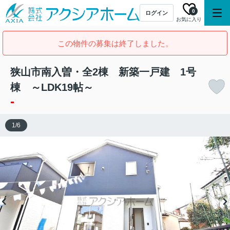
0
ログイン
お気に入り
この物件の募集は終了しました。
狭山市南入曽・全2棟 新築一戸建 1号
棟 ～LDK19帖～
-
1
/
6