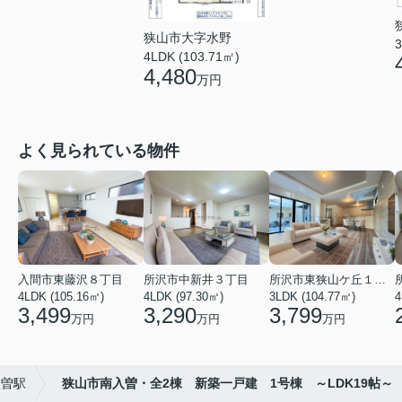
狭山市大字水野
3
4LDK (103.71㎡)
4,480
万円
よく見られている物件
入間市東藤沢８丁目
所沢市中新井３丁目
所沢市東狭山ケ丘１丁目
4LDK (105.16㎡)
4LDK (97.30㎡)
3LDK (104.77㎡)
4
3,499
3,290
3,799
万円
万円
万円
入曽駅
狭山市南入曽・全2棟 新築一戸建 1号棟 ～LDK19帖～