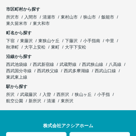
市区町村から探す
所沢市
入間市
清瀬市
東村山市
狭山市
飯能市
東久留米市
東大和市
町名から探す
下宿
東藤沢
東狭山ケ丘
下藤沢
小手指南
中里
秋津町
大字上安松
東町
大字下安松
沿線から探す
西武池袋線
西武新宿線
武蔵野線
西武狭山線
八高線
西武国分寺線
西武秩父線
西武多摩湖線
西武山口線
東武東上線
駅から探す
所沢
武蔵藤沢
入曽
西所沢
狭山ヶ丘
小手指
航空公園
新所沢
清瀬
東所沢
株式会社アクシアホーム