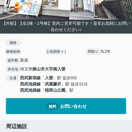
【外観】【全2棟・1号棟】室内ご見学可能です！是非お気軽にお問い
合わせください♪
-
価格
-
-(-)
3LDK
建物面積
土地面積
間取り
新築
築年数
埼玉県
狭山市
大字南入曽
所在地
西武新宿線
「
入曽
」駅 徒歩9分
交通
西武池袋線
「
武蔵藤沢
」駅 徒歩31分
西武池袋線
「
稲荷山公園
」駅
お問い合わせ
無料
周辺施設