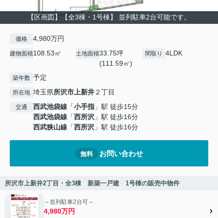
【区画図】【全3棟・1号棟】 並列駐車2台可能です。
4,980万円
価格
108.53㎡
33.75坪
4LDK
建物面積
土地面積
間取り
(111.59㎡)
予定
築年数
埼玉県
所沢市
上新井
２丁目
所在地
西武池袋線
「
小手指
」駅 徒歩15分
交通
西武池袋線
「
西所沢
」駅 徒歩16分
西武狭山線
「
西所沢
」駅 徒歩16分
お問い合わせ
無料
所沢市上新井2丁目・全3棟 新築一戸建 1号棟の販売中物件
～並列駐車2台可～
4,980万円