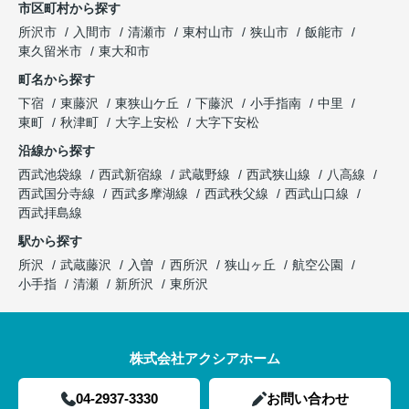
市区町村から探す
所沢市
入間市
清瀬市
東村山市
狭山市
飯能市
東久留米市
東大和市
町名から探す
下宿
東藤沢
東狭山ケ丘
下藤沢
小手指南
中里
東町
秋津町
大字上安松
大字下安松
沿線から探す
西武池袋線
西武新宿線
武蔵野線
西武狭山線
八高線
西武国分寺線
西武多摩湖線
西武秩父線
西武山口線
西武拝島線
駅から探す
所沢
武蔵藤沢
入曽
西所沢
狭山ヶ丘
航空公園
小手指
清瀬
新所沢
東所沢
株式会社アクシアホーム
04-2937-3330
お問い合わせ