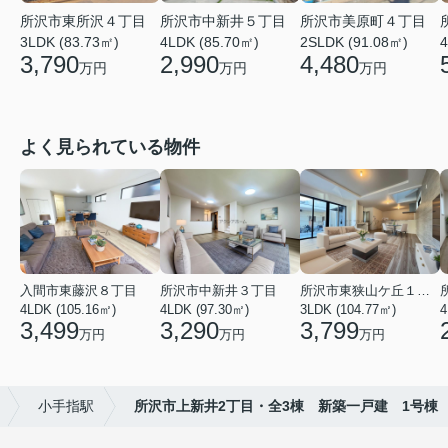
所沢市東所沢４丁目
所沢市中新井５丁目
所沢市美原町４丁目
3LDK (83.73㎡)
4LDK (85.70㎡)
2SLDK (91.08㎡)
4
3,790
2,990
4,480
万円
万円
万円
よく見られている物件
入間市東藤沢８丁目
所沢市中新井３丁目
所沢市東狭山ケ丘１丁目
4LDK (105.16㎡)
4LDK (97.30㎡)
3LDK (104.77㎡)
4
3,499
3,290
3,799
万円
万円
万円
小手指駅
所沢市上新井2丁目・全3棟 新築一戸建 1号棟