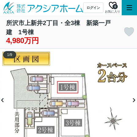
0
ログイン
お気に入り
所沢市上新井2丁目・全3棟 新築一戸
建 1号棟
4,980万円
1
/
9