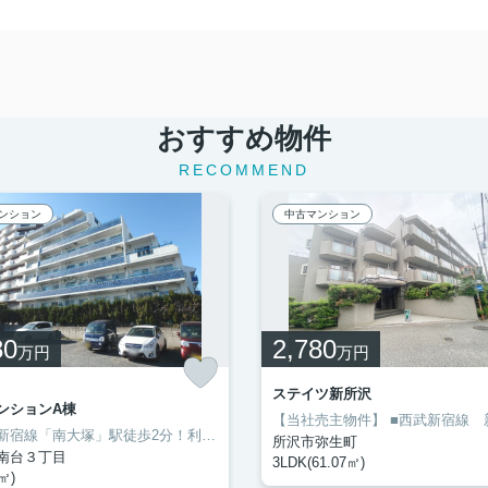
おすすめ物件
RECOMMEND
ンション
中古マンション
80
2,780
万円
万円
ステイツ新所沢
ンションA棟
利用でバス停徒歩1分）
現在空室につき、気兼ねなくご見学可能♪
■三方角地で開放感！
お気軽にお問い合わせください！
【当社売主物件】
■土地面積217.03平米（65.6
■西武新宿線 新所沢 駅徒歩7分・通勤通学
大切なペットと一緒にお過ごしいただけます！
バスが利用可能！バス停まで徒歩2分
127.93平米、約38坪とゆとりがございます！
～西武新宿線「南大塚」駅徒歩2分！利便性の良い駅近マンション～
■リフォーム歴あり
■建築条件なしにつき、お好き
■8階建て5階部分、南西角部屋
／
「まずは見てみよ
＊＊オーナーチ
所沢市弥生町
南台３丁目
3LDK(61.07㎡)
0㎡)