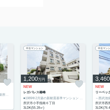
中古マンション
中古マン
1,200
3,460
万円
NEW
NEW
レガパレス椿峰
リーベッ
5坪）と広々
に便利な立地
＼
■カースペース3台（車種制限あり）
■安心のオートロック付きマンシ
■広々とした玄関ホール
■使い
なハウスメーカーや工務店にて建築いただけます
、間取り3LDK
う」が大事です！
ェンジ物件です＊＊
■西友西所沢店まで20ｍ、買物施設等充実の住環境
■1989年2月築の新耐震基準マンション
ご見学希望などお気軽にお問い合わせください！
・賃貸中（賃料/月額67000円）
■東町小学校・東町中学校
・細則はございますが、
■4階建て3階部分・南向き角部屋・ファミリータイプの3LDK
／
＼
「まず
所沢市小手指南６丁目
所沢市西
3LDK(55.28㎡)
3LDK(76.