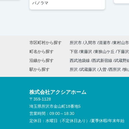
パノラマ
市区町村から探す
所沢市
入間市
清瀬市
東村山市
町名から探す
下宿
東藤沢
東狭山ケ丘
下藤
沿線から探す
西武池袋線
西武新宿線
武蔵野
駅から探す
所沢
武蔵藤沢
入曽
西所沢
狭
株式会社アクシアホーム
〒359-1128
埼玉県所沢市金山町18番地5
営業時間：
09:00～18:30
定休日：
水曜日（不定休日あり）/夏季休暇/年末年始