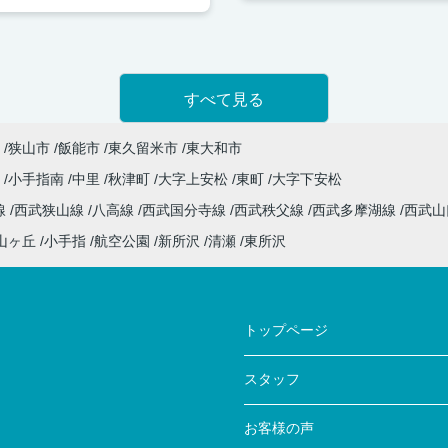
すべて見る
狭山市
飯能市
東久留米市
東大和市
沢
小手指南
中里
秋津町
大字上安松
東町
大字下安松
線
西武狭山線
八高線
西武国分寺線
西武秩父線
西武多摩湖線
西武
山ヶ丘
小手指
航空公園
新所沢
清瀬
東所沢
トップページ
スタッフ
お客様の声