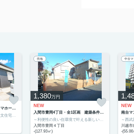
売地
中古マ
1,380
1,4
万円
NEW
NEW
入間市新久 中古一戸建 ～タマホーム施工・平屋創り～
入間市豊岡4丁目・全1区画 建築条件なし土地 ～買物便利～
南台マ
ない最上階
～タマホーム施工の平屋建て注文住宅～
■西武池袋線 仏子駅 徒歩15分（バス便あり、コミュニティバス
■南西向き、間取り3LDK
／
「まずは見てみよう」が大事です！
トロック付マンション
10帖、収納スペースあり
■不在時に便利な宅配ボックス完備
■通学区域…椿峰小学校・上山口中学校
■ペット飼育可能、
～利便性の良い住環境で叶える新しい新生活～
■主要駅まで
■土地面積
入間市豊岡４丁目
川越市
-(127.93㎡)
-(55.0