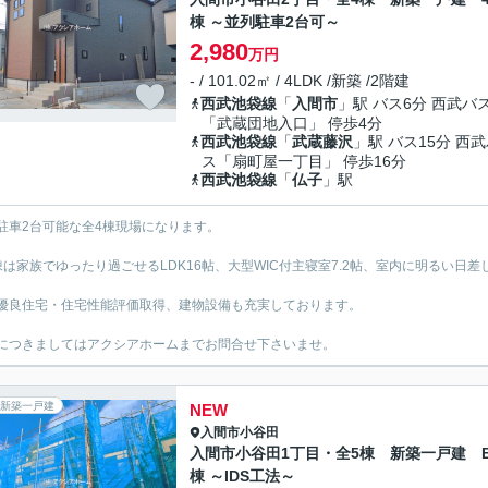
棟 ～並列駐車2台可～
2,980
万円
- / 101.02㎡ / 4LDK /新築 /2階建
西武池袋線
「
入間市
」駅 バス6分 西武バ
「武蔵団地入口」 停歩4分
西武池袋線
「
武蔵藤沢
」駅 バス15分 西
ス「扇町屋一丁目」 停歩16分
西武池袋線
「
仏子
」駅
駐車2台可能な全4棟現場になります。
棟は家族でゆったり過ごせるLDK16帖、大型WIC付主寝室7.2帖、室内に明るい日差
優良住宅・住宅性能評価取得、建物設備も充実しております。
につきましてはアクシアホームまでお問合せ下さいませ。
新築一戸建
NEW
入間市
小谷田
入間市小谷田1丁目・全5棟 新築一戸建 
棟 ～IDS工法～