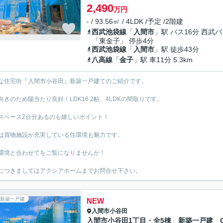
2,490
万円
- / 93.56㎡ / 4LDK /予定 /2階建
西武池袋線
「
入間市
」駅 バス16分 西武
「東金子」 停歩4分
西武池袋線
「
入間市
」駅 徒歩43分
八高線
「
金子
」駅 車11分 5.3km
な住宅街『入間市小谷田』新築一戸建てのご紹介です。
向きのため陽当たり良好！LDK16.2帖、4LDKの間取りです。
スペース2台分あるのも嬉しいポイント！
は買物施設が充実している住環境も魅力です。
環境と合わせてをご覧になりませんか！
につきましてはアクシアホームまでお問合せ下さい。
新築一戸建
NEW
入間市
小谷田
入間市小谷田1丁目・全5棟 新築一戸建 