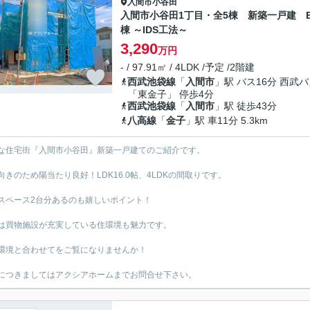
入間市
小谷田
入間市小谷田1丁目・全5棟 新築一戸建 
棟 ～IDS工法～
3,290
万円
- / 97.91㎡ / 4LDK /予定 /2階建
西武池袋線
「
入間市
」駅 バス16分 西武
「東金子」 停歩4分
西武池袋線
「
入間市
」駅 徒歩43分
八高線
「
金子
」駅 車11分 5.3km
な住宅街『入間市小谷田』新築一戸建てのご紹介です。
向きのため陽当たり良好！LDK16.0帖、4LDKの間取りです。
スペース2台分あるのも嬉しいポイント！
は買物施設が充実している住環境も魅力です。
環境と合わせてをご覧になりませんか！
につきましてはアクシアホームまでお問合せ下さい。