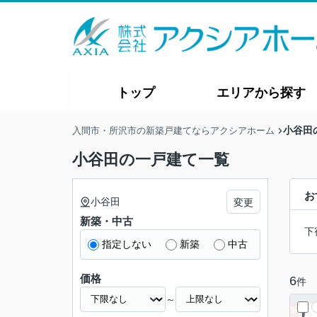
トップ
エリアから探す
小谷田
入間市・所沢市の新築戸建てならアクシアホーム
小谷田の一戸建て一覧
お
小谷田
変更
新築・中古
下
指定しない
新築
中古
価格
6
件
～