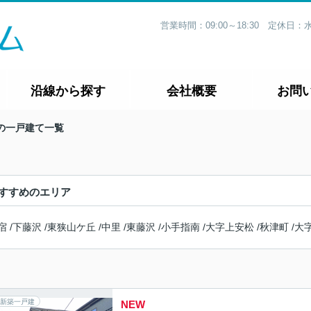
営業時間：09:00～18:30 定休
沿線から探す
会社概要
お問
の一戸建て一覧
すすめのエリア
宿
/
下藤沢
/
東狭山ケ丘
/
中里
/
東藤沢
/
小手指南
/
大字上安松
/
秋津町
/
大
新築一戸建
NEW