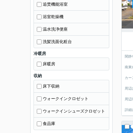
追焚機能浴室
浴室乾燥機
温水洗浄便座
洗髪洗面化粧台
冷暖房
閑静
床暖房
南東
収納
カー
床下収納
周辺
ウォークインクロゼット
周辺
詳細
ウォークインシューズクロゼット
食品庫