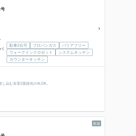
2号
ス
駐車2台可
プロパンガス
バリアフリー
武バ
ウォークインクロゼット
システムキッチン
カウンターキッチン
差し込む全室2面採光の4LDK。
新築
4号