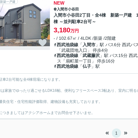
新築一戸建
NEW
入間市
小谷田
入間市小谷田2丁目・全4棟 新築一戸建 
棟 ～並列駐車2台可～
3,180
万円
- / 102.67㎡ / 4LDK /新築 /2階建
西武池袋線
「
入間市
」駅 バス6分 西武バ
「武蔵団地入口」 停歩4分
西武池袋線
「
武蔵藤沢
」駅 バス15分 西
ス「扇町屋一丁目」 停歩16分
西武池袋線
「
仏子
」駅
駐車2台可能な全4棟現場になります。
棟は家族でゆったり過ごせるLDK16帖、便利なフリースペース3帖あり、室内に明る
優良住宅・住宅性能評価取得、建物設備も充実しております。
につきましてはアクシアホームまでお問合せ下さいませ。
1