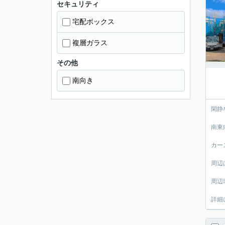
セキュリティ
宅配ボックス
複層ガラス
その他
南向き
閑静
南東
カー
周辺
周辺
詳細