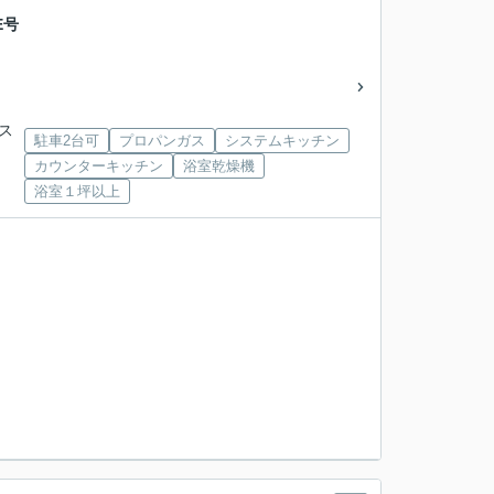
E号
バス
駐車2台可
プロパンガス
システムキッチン
カウンターキッチン
浴室乾燥機
浴室１坪以上