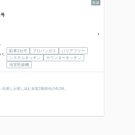
新築
1号
ス
駐車2台可
プロパンガス
バリアフリー
武バ
システムキッチン
カウンターキッチン
浴室乾燥機
い日差しが差し込む全室2面採光の4LDK。