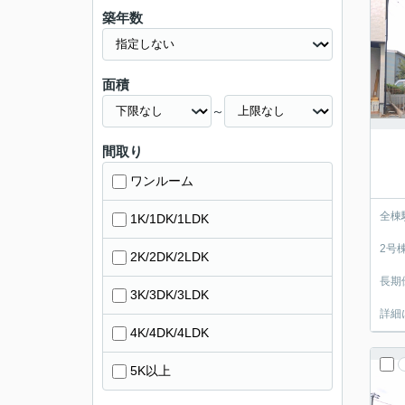
築年数
面積
～
間取り
ワンルーム
全棟
1K/1DK/1LDK
2号
2K/2DK/2LDK
長期
3K/3DK/3LDK
詳細
4K/4DK/4LDK
5K以上