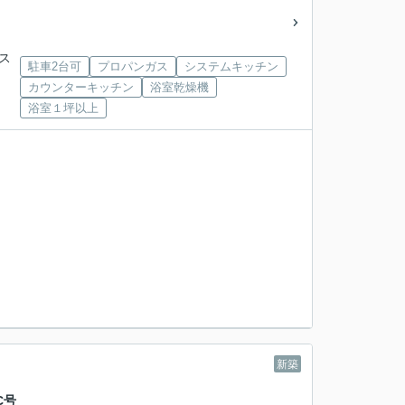
バス
駐車2台可
プロパンガス
システムキッチン
カウンターキッチン
浴室乾燥機
浴室１坪以上
新築
C号