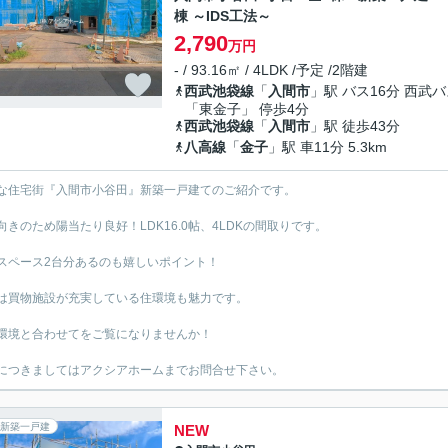
棟 ～IDS工法～
2,790
万円
- / 93.16㎡ / 4LDK /予定 /2階建
西武池袋線
「
入間市
」駅 バス16分 西武
「東金子」 停歩4分
西武池袋線
「
入間市
」駅 徒歩43分
八高線
「
金子
」駅 車11分 5.3km
な住宅街『入間市小谷田』新築一戸建てのご紹介です。
向きのため陽当たり良好！LDK16.0帖、4LDKの間取りです。
スペース2台分あるのも嬉しいポイント！
は買物施設が充実している住環境も魅力です。
環境と合わせてをご覧になりませんか！
につきましてはアクシアホームまでお問合せ下さい。
新築一戸建
NEW