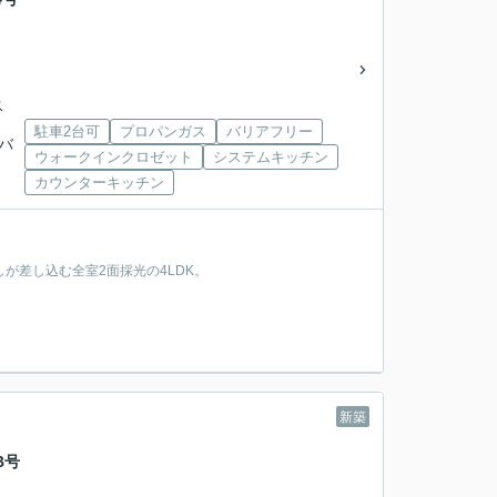
ス
駐車2台可
プロパンガス
バリアフリー
武バ
ウォークインクロゼット
システムキッチン
カウンターキッチン
しが差し込む全室2面採光の4LDK。
新築
B号