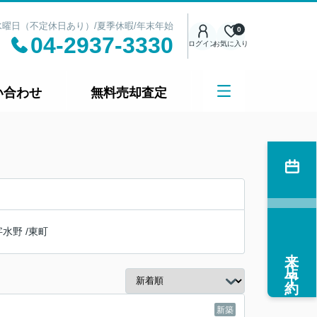
日：水曜日（不定休日あり）/夏季休暇/年末年始
0
04-2937-3330
ログイン
お気に入り
い合わせ
無料売却査定
字水野
/
東町
来店予約
新築