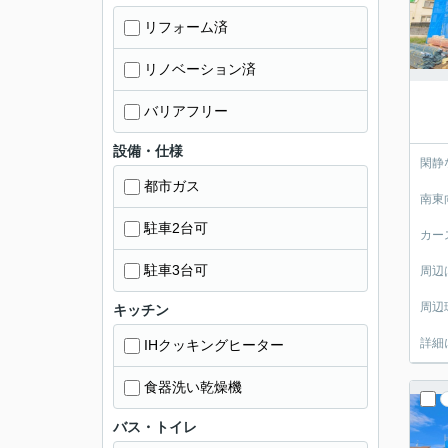
リフォーム済
リノベーション済
バリアフリー
設備・仕様
閑静
都市ガス
南東
駐車2台可
カー
駐車3台可
周辺
周辺
キッチン
詳細
IHクッキングヒーター
食器洗い乾燥機
バス・トイレ