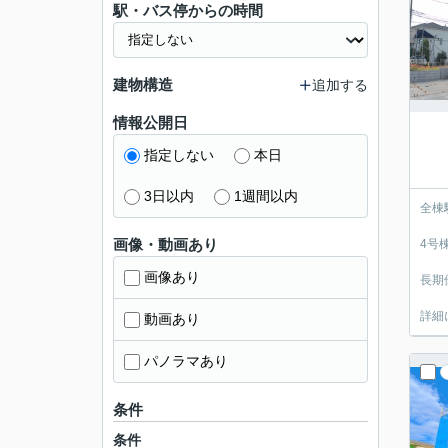
駅・バス停からの時間
建物構造
追加する
情報公開日
指定しない
本日
3日以内
1週間以内
全棟
画像・動画あり
4号
画像あり
長期
詳細
動画あり
パノラマあり
条件
条件