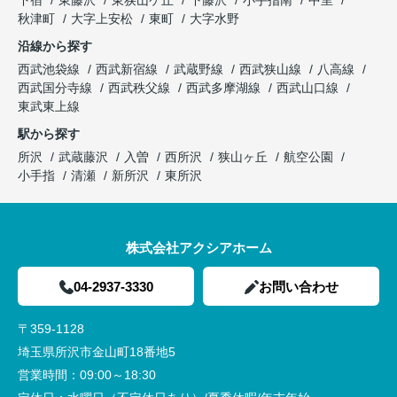
下宿
東藤沢
東狭山ケ丘
下藤沢
小手指南
中里
秋津町
大字上安松
東町
大字水野
沿線から探す
西武池袋線
西武新宿線
武蔵野線
西武狭山線
八高線
西武国分寺線
西武秩父線
西武多摩湖線
西武山口線
東武東上線
駅から探す
所沢
武蔵藤沢
入曽
西所沢
狭山ヶ丘
航空公園
小手指
清瀬
新所沢
東所沢
株式会社アクシアホーム
04-2937-3330
お問い合わせ
〒359-1128
埼玉県所沢市金山町18番地5
営業時間：
09:00～18:30