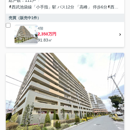
総戸数
111戸
西武池袋線
「
小手指
」駅 バス12分 「高峰」 停歩6分
西武狭山線
売買（販売中
1
件）
4階
2,350万円
91.83㎡