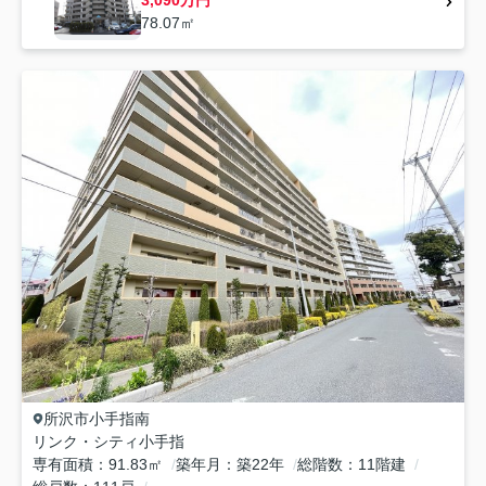
78.07㎡
所沢市
小手指南
リンク・シティ小手指
専有面積
91.83㎡
築年月
築22年
総階数
11階建