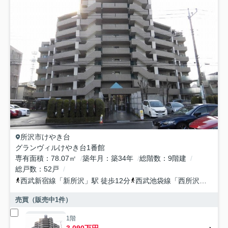
所沢市
けやき台
グランヴィルけやき台1番館
専有面積
78.07㎡
築年月
築34年
総階数
9階建
総戸数
52戸
西武新宿線
「
新所沢
」駅 徒歩12分
西武池袋線
「
西所沢
」駅 徒
売買（販売中
1
件）
1階
3,090万円