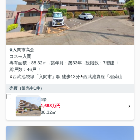
入間市
高倉
コスモ入間
専有面積
88.32㎡
築年月
築33年
総階数
7階建
総戸数
46戸
西武池袋線
「
入間市
」駅 徒歩13分
西武池袋線
「
稲荷山公園
」駅
売買（販売中
1
件）
6階
1,698万円
88.32㎡