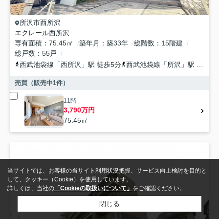
所沢市
西所沢
エクレール西所沢
専有面積
75.45㎡
築年月
築33年
総階数
15階建
総戸数
55戸
西武池袋線
「
西所沢
」駅 徒歩5分
西武池袋線
「
所沢
」駅 徒歩22分
売買（販売中
1
件）
11階
3,790万円
75.45㎡
当サイトでは、お客様の当サイト利用状況把握、サービス向上検討を目的と
して、クッキー（Cookie）を使用しています。
詳しくは、当社の
「Cookieの取扱いについて」
をご確認ください。
閉じる