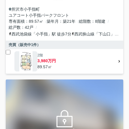
所沢市
小手指町
ユアコート小手指パークフロント
専有面積
89.57㎡
築年月
築21年
総階数
8階建
総戸数
42戸
西武池袋線
「
小手指
」駅 徒歩7分
西武狭山線
「
下山口
」駅 徒歩32分
売買（販売中
1
件）
2階
3,980万円
89.57㎡