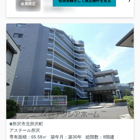
会員登録をして限定物件を見る
会員限定
所沢市
北所沢町
アステール所沢
専有面積
65.58㎡
築年月
築30年
総階数
8階建