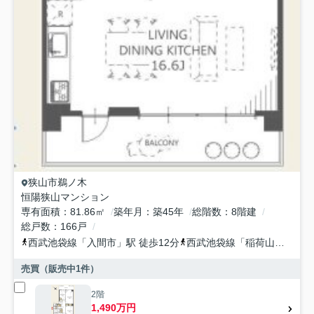
狭山市
鵜ノ木
恒陽狭山マンション
専有面積
81.86㎡
築年月
築45年
総階数
8階建
総戸数
166戸
西武池袋線
「
入間市
」駅 徒歩12分
西武池袋線
「
稲荷山公園
」駅
売買（販売中
1
件）
2階
1,490万円