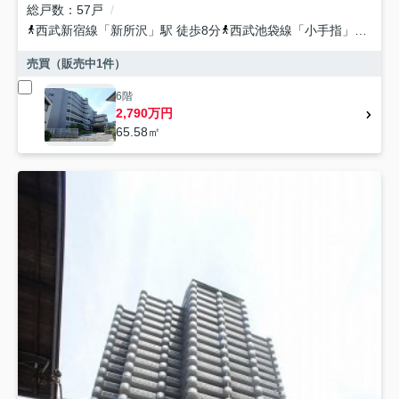
総戸数
57戸
西武新宿線
「
新所沢
」駅 徒歩8分
西武池袋線
「
小手指
」駅 徒歩29分
売買（販売中
1
件）
6階
2,790万円
65.58㎡