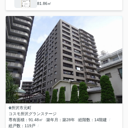
81.86㎡
所沢市
元町
コスモ所沢グランステージ
専有面積
91.48㎡
築年月
築28年
総階数
14階建
総戸数
119戸