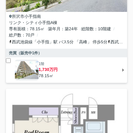
所沢市
小手指南
リンク・シティ小手指A棟
専有面積
78.15㎡
築年月
築24年
総階数
10階建
総戸数
70戸
西武池袋線
「
小手指
」駅 バス5分 「高峰」 停歩5分
西武狭山線
売買（販売中
1
件）
1階
1,730万円
78.15㎡