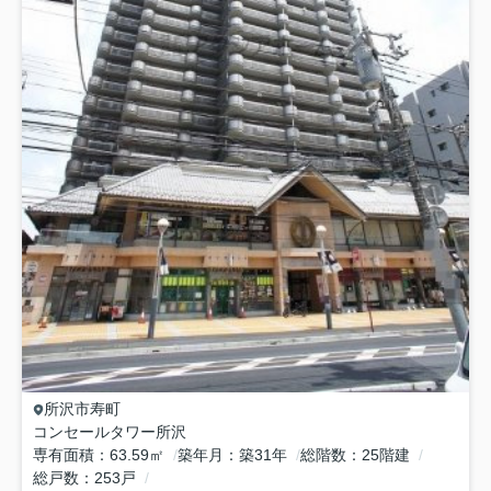
所沢市
寿町
コンセールタワー所沢
専有面積
63.59㎡
築年月
築31年
総階数
25階建
総戸数
253戸