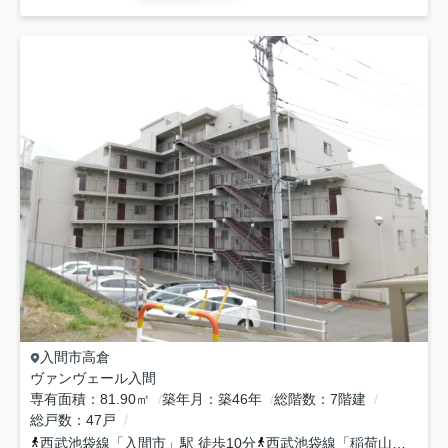
入間市
高倉
ヴァンヴェール入間
専有面積
81.90㎡
築年月
築46年
総階数
7階建
総戸数
47戸
西武池袋線
「
入間市
」駅 徒歩10分
西武池袋線
「
稲荷山公園
」駅