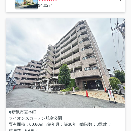
94.02㎡
所沢市
宮本町
ライオンズガーデン航空公園
専有面積
60.60㎡
築年月
築30年
総階数
8階建
総戸数
69戸