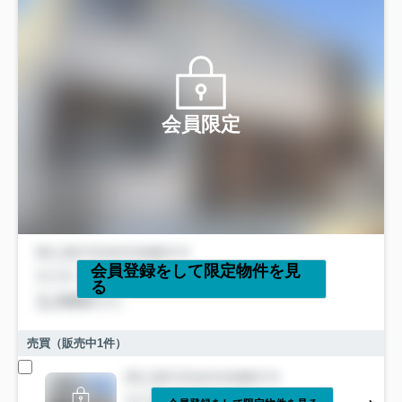
会員限定
会員登録をして限定物件を見
る
売買（販売中
1
件）