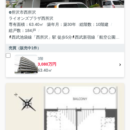
所沢市
西所沢
ライオンズプラザ西所沢
専有面積
63.40㎡
築年月
築30年
総階数
10階建
総戸数
184戸
西武池袋線
「
西所沢
」駅 徒歩5分
西武新宿線
「
航空公園
」駅 徒
売買（販売中
1
件）
3階
3,080万円
63.40㎡