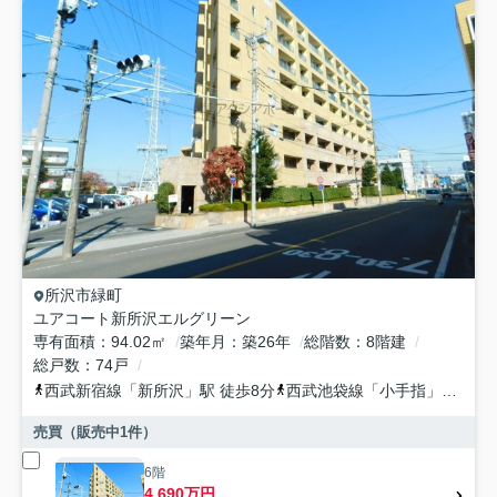
所沢市
緑町
ユアコート新所沢エルグリーン
専有面積
94.02㎡
築年月
築26年
総階数
8階建
総戸数
74戸
西武新宿線
「
新所沢
」駅 徒歩8分
西武池袋線
「
小手指
」駅 徒歩19分
売買（販売中
1
件）
6階
4,690万円