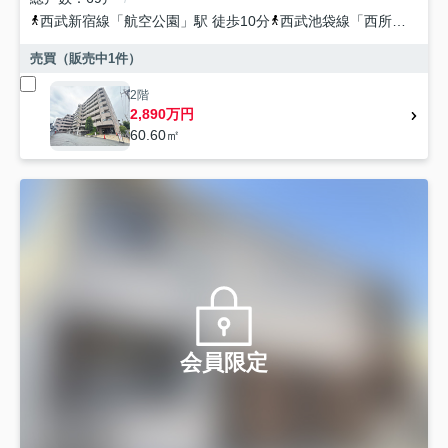
西武新宿線
「
航空公園
」駅 徒歩10分
西武池袋線
「
西所沢
」駅 
売買（販売中
1
件）
2階
2,890万円
60.60㎡
会員限定