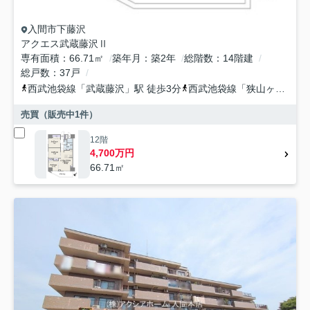
入間市
下藤沢
アクエス武蔵藤沢Ⅱ
専有面積
66.71㎡
築年月
築2年
総階数
14階建
総戸数
37戸
西武池袋線
「
武蔵藤沢
」駅 徒歩3分
西武池袋線
「
狭山ヶ丘
」駅 
売買（販売中
1
件）
12階
4,700万円
66.71㎡