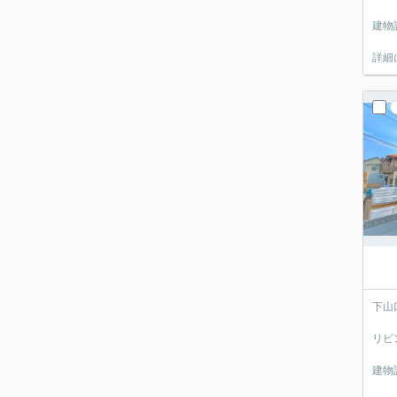
建物
詳細
下山
リビ
建物