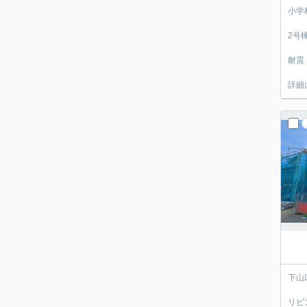
小学
2号
耐震
詳細
下山
リビ