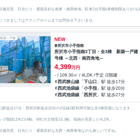
設備充実、日当たり・通風良好な南東・南西角地、駐車2台可能(車種制限あり)のも
につきましてはアクシアホームまでお問合せ下さいませ。
新築一戸建
NEW
所沢市
小手指南
所沢市小手指南3丁目・全3棟 新築一戸建
号棟 ～北西・南西角地～
4,399
万円
- / 109.30㎡ / 4LDK /予定 /2階建
西武狭山線
「
下山口
」駅 徒歩17分
西武池袋線
「
小手指
」駅 徒歩20分
西武池袋線
「
西所沢
」駅 徒歩27分
口駅徒歩17分・西所沢駅徒歩20分の2沿線2駅利用可能な全3棟現場になります。
ング階段LDK23.6帖、WIC付主寝室10.3帖、収納が充実した4LDK。
設備充実、日当たり・通風良好な北西・南西角地なのも嬉しいですね。