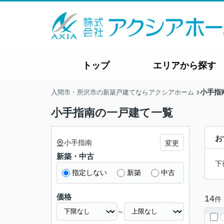
トップ
エリアから探す
小手指
入間市・所沢市の新築戸建てならアクシアホーム
小手指南の一戸建て一覧
お
小手指南
変更
新築・中古
下
指定しない
新築
中古
価格
14
件
～