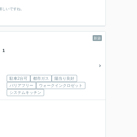
嬉しいですね。
新築
 1
駐車2台可
都市ガス
陽当り良好
バリアフリー
ウォークインクロゼット
システムキッチン