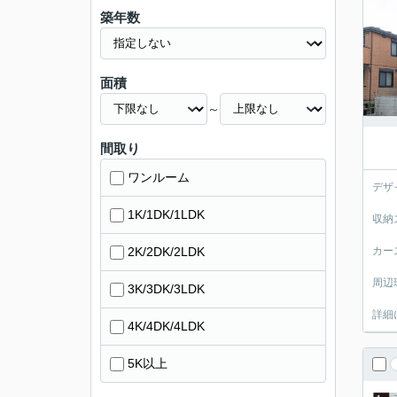
築年数
面積
～
間取り
ワンルーム
デザ
1K/1DK/1LDK
収納
2K/2DK/2LDK
カー
周辺
3K/3DK/3LDK
詳細
4K/4DK/4LDK
5K以上