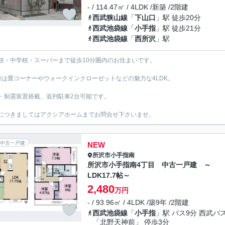
- / 114.47㎡ / 4LDK /新築 /2階建
西武狭山線
「
下山口
」駅 徒歩20分
西武池袋線
「
小手指
」駅 徒歩21分
西武池袋線
「
西所沢
」駅
校・中学校・スーパーまで徒歩10分圏内のお住まいです。
棟は畳コーナーやウォークインクローゼットなどの魅力な4LDK。
・制震装置搭載、並列駐車2台可能です。
につきましてはアクシアホームまでお問合せ下さいませ。
中古一戸建
NEW
所沢市
小手指南
所沢市小手指南4丁目 中古一戸建 ～
LDK17.7帖～
2,480
万円
- / 93.96㎡ / 4LDK /築9年 /2階建
西武池袋線
「
小手指
」駅 バス9分 西武バ
「北野天神前」 停歩3分