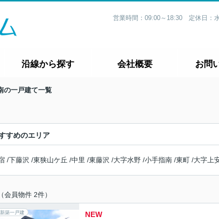
営業時間：09:00～18:30 定休
沿線から探す
会社概要
お問
南の一戸建て一覧
すすめのエリア
宿
/
下藤沢
/
東狭山ケ丘
/
中里
/
東藤沢
/
大字水野
/
小手指南
/
東町
/
大字上
（会員物件 2件）
新築一戸建
NEW