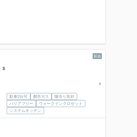
新築
 3
駐車2台可
都市ガス
陽当り良好
バリアフリー
ウォークインクロゼット
システムキッチン