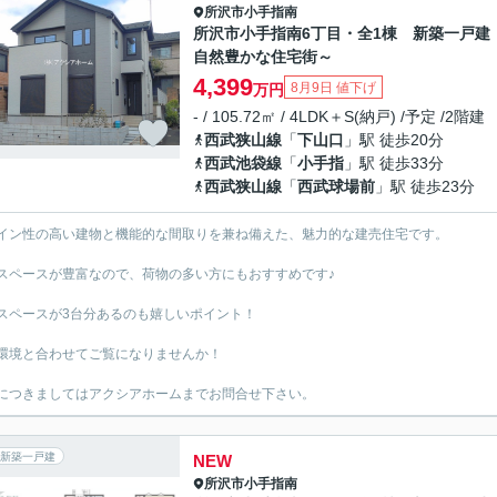
所沢市
小手指南
所沢市小手指南6丁目・全1棟 新築一戸建 
自然豊かな住宅街～
4,399
8月9日 値下げ
万円
- / 105.72㎡ / 4LDK＋S(納戸) /予定 /2階建
西武狭山線
「
下山口
」駅 徒歩20分
西武池袋線
「
小手指
」駅 徒歩33分
西武狭山線
「
西武球場前
」駅 徒歩23分
イン性の高い建物と機能的な間取りを兼ね備えた、魅力的な建売住宅です。
スペースが豊富なので、荷物の多い方にもおすすめです♪
スペースが3台分あるのも嬉しいポイント！
環境と合わせてご覧になりませんか！
につきましてはアクシアホームまでお問合せ下さい。
新築一戸建
NEW
所沢市
小手指南