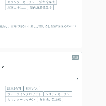
カウンターキッチン
浴室乾燥機
浴室１坪以上
室内洗濯機置場
収納あり、室内に明るい日差しが差し込む全室2面採光の4LDK。
新築
 2
駐車2台可
都市ガス
ウォークインクロゼット
システムキッチン
カウンターキッチン
食器洗い乾燥機