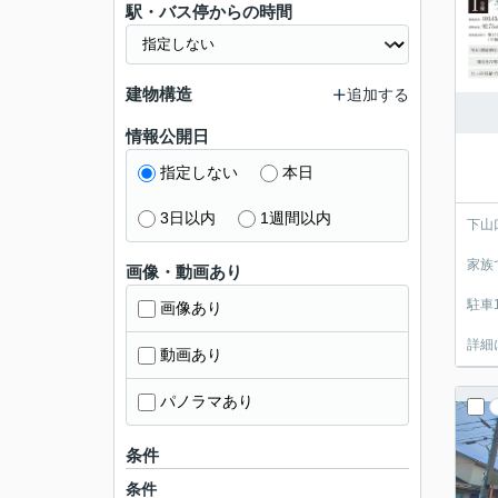
駅・バス停からの時間
建物構造
追加する
情報公開日
指定しない
本日
3日以内
1週間以内
下山
家族
画像・動画あり
駐車
画像あり
詳細
動画あり
パノラマあり
条件
条件