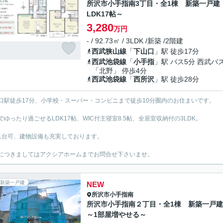
所沢市小手指南3丁目・全1棟 新築一戸建
LDK17帖～
3,280
万円
- / 92.73㎡ / 3LDK /新築 /2階建
西武狭山線
「
下山口
」駅 徒歩17分
西武池袋線
「
小手指
」駅 バス5分 西武バ
「北野」 停歩4分
西武池袋線
「
西所沢
」駅 徒歩28分
口駅徒歩17分、小学校・スーパー・コンビニまで徒歩10分圏内のお住まいです。
でゆったり過ごせるLDK17帖、WIC付主寝室8.5帖、全居室収納付の3LDK。
1台可、建物設備も充実しております。
につきましてはアクシアホームまでお問合せ下さいませ。
新築一戸建
NEW
所沢市
小手指南
所沢市小手指南２丁目・全1棟 新築一戸
～1部屋増やせる～