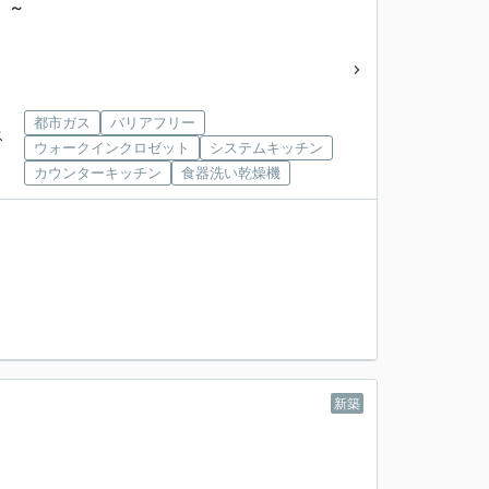
 ～
都市ガス
バリアフリー
ス
ウォークインクロゼット
システムキッチン
カウンターキッチン
食器洗い乾燥機
新築
建