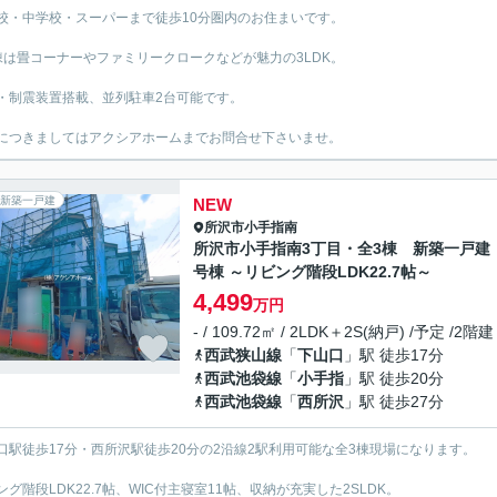
校・中学校・スーパーまで徒歩10分圏内のお住まいです。
棟は畳コーナーやファミリークロークなどが魅力の3LDK。
・制震装置搭載、並列駐車2台可能です。
につきましてはアクシアホームまでお問合せ下さいませ。
新築一戸建
NEW
所沢市
小手指南
所沢市小手指南3丁目・全3棟 新築一戸建
号棟 ～リビング階段LDK22.7帖～
4,499
万円
- / 109.72㎡ / 2LDK＋2S(納戸) /予定 /2階建
西武狭山線
「
下山口
」駅 徒歩17分
西武池袋線
「
小手指
」駅 徒歩20分
西武池袋線
「
西所沢
」駅 徒歩27分
口駅徒歩17分・西所沢駅徒歩20分の2沿線2駅利用可能な全3棟現場になります。
ング階段LDK22.7帖、WIC付主寝室11帖、収納が充実した2SLDK。