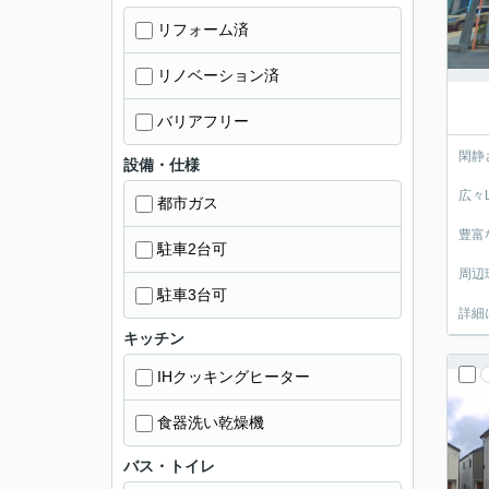
リフォーム済
リノベーション済
バリアフリー
閑静
設備・仕様
広々
都市ガス
豊富
駐車2台可
周辺
駐車3台可
詳細
キッチン
IHクッキングヒーター
食器洗い乾燥機
バス・トイレ