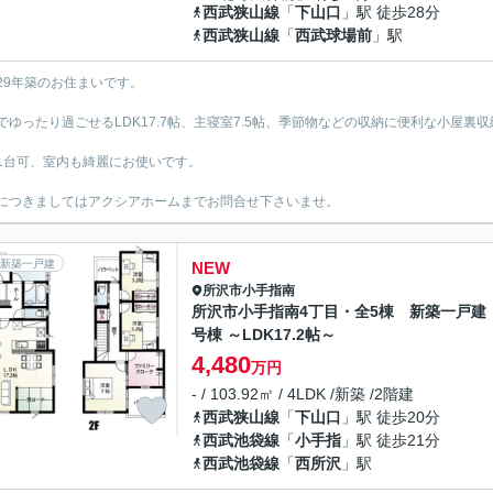
西武狭山線
「
下山口
」駅 徒歩28分
西武狭山線
「
西武球場前
」駅
29年築のお住まいです。
でゆったり過ごせるLDK17.7帖、主寝室7.5帖、季節物などの収納に便利な小屋裏
1台可、室内も綺麗にお使いです。
につきましてはアクシアホームまでお問合せ下さいませ。
新築一戸建
NEW
所沢市
小手指南
所沢市小手指南4丁目・全5棟 新築一戸建
号棟 ～LDK17.2帖～
4,480
万円
- / 103.92㎡ / 4LDK /新築 /2階建
西武狭山線
「
下山口
」駅 徒歩20分
西武池袋線
「
小手指
」駅 徒歩21分
西武池袋線
「
西所沢
」駅