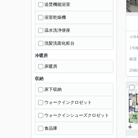
追焚機能浴室
浴室乾燥機
温水洗浄便座
小学
洗髪洗面化粧台
1号
冷暖房
耐震
床暖房
詳細
収納
床下収納
ウォークインクロゼット
ウォークインシューズクロゼット
食品庫