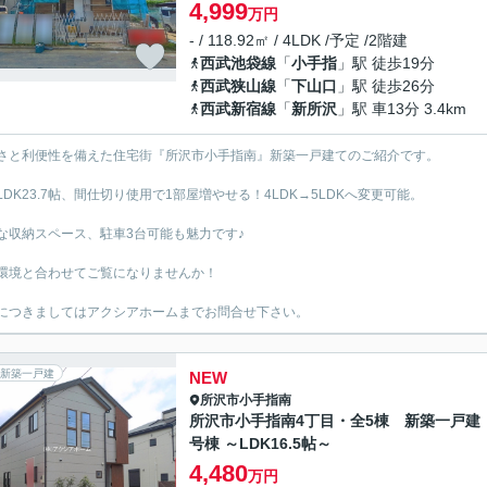
4,999
万円
- / 118.92㎡ / 4LDK /予定 /2階建
西武池袋線
「
小手指
」駅 徒歩19分
西武狭山線
「
下山口
」駅 徒歩26分
西武新宿線
「
新所沢
」駅 車13分 3.4km
さと利便性を備えた住宅街『所沢市小手指南』新築一戸建てのご紹介です。
LDK23.7帖、間仕切り使用で1部屋増やせる！4LDK→5LDKへ変更可能。
な収納スペース、駐車3台可能も魅力です♪
環境と合わせてご覧になりませんか！
につきましてはアクシアホームまでお問合せ下さい。
新築一戸建
NEW
所沢市
小手指南
所沢市小手指南4丁目・全5棟 新築一戸建
号棟 ～LDK16.5帖～
4,480
万円