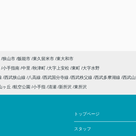
狭山市
飯能市
東久留米市
東大和市
沢
小手指南
中里
秋津町
大字上安松
東町
大字水野
線
西武狭山線
八高線
西武国分寺線
西武秩父線
西武多摩湖線
西武
山ヶ丘
航空公園
小手指
清瀬
新所沢
東所沢
トップページ
スタッフ