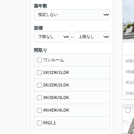
築年数
面積
～
間取り
ワンルーム
緑豊
4階
1K/1DK/1LDK
周辺
2K/2DK/2LDK
詳細
3K/3DK/3LDK
4K/4DK/4LDK
5K以上