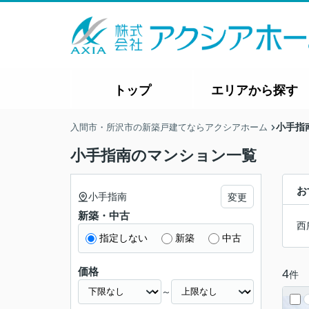
トップ
エリアから探す
小手指
入間市・所沢市の新築戸建てならアクシアホーム
小手指南のマンション一覧
お
小手指南
変更
新築・中古
西
指定しない
新築
中古
価格
4
件
～