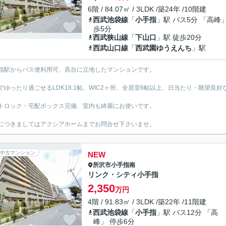
6階 / 84.07㎡ / 3LDK /築24年 /10階建
西武池袋線
「
小手指
」駅 バス5分 「高峰」
歩5分
西武狭山線
「
下山口
」駅 徒歩20分
西武山口線
「
西武園ゆうえんち
」駅
指駅からバス便利用可、高台に立地したマンションです。
でゆったり過ごせるLDK18.1帖、WIC2ヶ所、全居室6帖以上、日当たり・眺望良
トロック・宅配ボックス完備、室内も綺麗にお使いです。
につきましてはアクシアホームまでお問合せ下さいませ。
中古マンション
NEW
所沢市
小手指南
リンク・シティ小手指
2,350
万円
4階 / 91.83㎡ / 3LDK /築22年 /11階建
西武池袋線
「
小手指
」駅 バス12分 「高
峰」 停歩6分