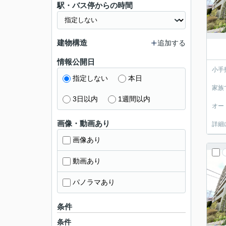
駅・バス停からの時間
建物構造
追加する
情報公開日
小手
指定しない
本日
家族
3日以内
1週間以内
オー
画像・動画あり
詳細
画像あり
動画あり
パノラマあり
条件
条件