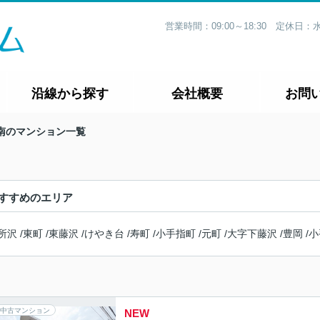
営業時間：09:00～18:30 定休
沿線から探す
会社概要
お問
南のマンション一覧
すすめのエリア
所沢
/
東町
/
東藤沢
/
けやき台
/
寿町
/
小手指町
/
元町
/
大字下藤沢
/
豊岡
/
小
中古マンション
NEW