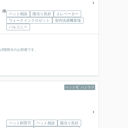
 停
ペット相談
陽当り良好
エレベーター
ウォークインクロゼット
室内洗濯機置場
バルコニー
好な6階部分のお部屋です。
ペット可
パノラマ
ペット飼育可
ペット相談
陽当り良好