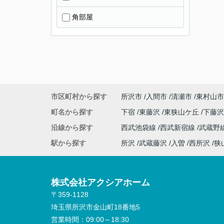
角部屋
市区町村から探す
所沢市
入間市
清瀬市
東村山市
町名から探す
下宿
東藤沢
東狭山ケ丘
下藤
沿線から探す
西武池袋線
西武新宿線
武蔵野
駅から探す
所沢
武蔵藤沢
入曽
西所沢
狭
株式会社アクシアホーム
〒359-1128
埼玉県所沢市金山町18番地5
営業時間：
09:00～18:30