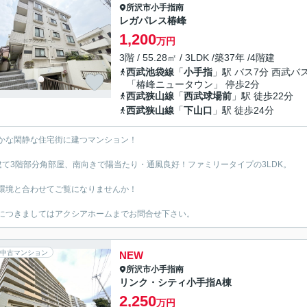
所沢市
小手指南
レガパレス椿峰
1,200
万円
3階 / 55.28㎡ / 3LDK /築37年 /4階建
西武池袋線
「
小手指
」駅 バス7分 西武バ
「椿峰ニュータウン」 停歩2分
西武狭山線
「
西武球場前
」駅 徒歩22分
西武狭山線
「
下山口
」駅 徒歩24分
かな閑静な住宅街に建つマンション！
建て3階部分角部屋、南向きで陽当たり・通風良好！ファミリータイプの3LDK。
環境と合わせてご覧になりませんか！
につきましてはアクシアホームまでお問合せ下さい。
中古マンション
NEW
所沢市
小手指南
リンク・シティ小手指A棟
2,250
万円