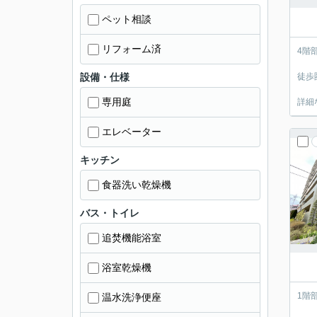
ペット相談
リフォーム済
4階
設備・仕様
徒歩
専用庭
詳細
エレベーター
キッチン
食器洗い乾燥機
バス・トイレ
追焚機能浴室
浴室乾燥機
1階
温水洗浄便座