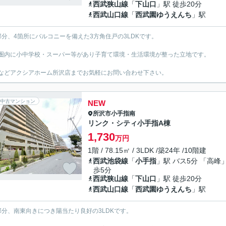
西武狭山線
「
下山口
」駅 徒歩20分
西武山口線
「
西武園ゆうえんち
」駅
部分、4箇所にバルコニーを備えた3方角住戸の3LDKです。
圏内に小中学校・スーパー等があり子育て環境・生活環境が整った立地です。
などアクシアホーム所沢店までお気軽にお問い合わせ下さい。
中古マンション
NEW
所沢市
小手指南
リンク・シティ小手指A棟
1,730
万円
1階 / 78.15㎡ / 3LDK /築24年 /10階建
西武池袋線
「
小手指
」駅 バス5分 「高峰」
歩5分
西武狭山線
「
下山口
」駅 徒歩20分
西武山口線
「
西武園ゆうえんち
」駅
部分、南東向きにつき陽当たり良好の3LDKです。