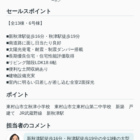
ーホン
セールスポイント
【全13棟・6号棟】
■新秋津駅徒歩16分・秋津駅徒歩19分
■南道路に面し日当たり良好
■太陽光発電・耐震・制震ダンパー搭載
■長期優良住宅・住宅性能評価取得
■リビング階段LDK18.6帖
■便利な土間収納あり
■建物設備充実
■室内に明るい日差しが差し込む全室2面採光
ポイント
東村山市立秋津小学校
東村山市立東村山第二中学校
新築
戸
建て
JR武蔵野線
新秋津駅
担当者のコメント
新秋津駅徒歩16分・秋津駅徒歩19分の全13棟の大型