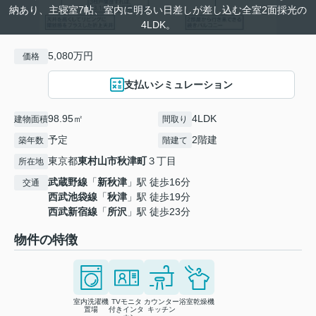
納あり、主寝室7帖、室内に明るい日差しが差し込む全室2面採光の
4LDK。
5,080万円
価格
支払いシミュレーション
98.95㎡
4LDK
建物面積
間取り
予定
2階建
築年数
階建て
東京都
東村山市
秋津町
３丁目
所在地
武蔵野線
「
新秋津
」駅 徒歩16分
交通
西武池袋線
「
秋津
」駅 徒歩19分
西武新宿線
「
所沢
」駅 徒歩23分
物件の特徴
室内洗濯機
TVモニタ
カウンター
浴室乾燥機
置場
付きインタ
キッチン