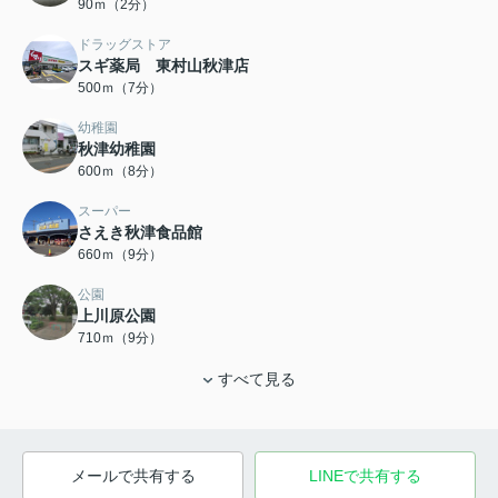
90ｍ（2分）
ドラッグストア
スギ薬局 東村山秋津店
500ｍ（7分）
幼稚園
秋津幼稚園
600ｍ（8分）
スーパー
さえき秋津食品館
660ｍ（9分）
公園
上川原公園
710ｍ（9分）
すべて見る
メールで共有する
LINEで共有する