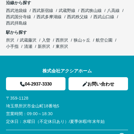
沿線から探す
西武池袋線
西武新宿線
武蔵野線
西武狭山線
八高線
西武国分寺線
西武多摩湖線
西武秩父線
西武山口線
西武拝島線
駅から探す
所沢
武蔵藤沢
入曽
西所沢
狭山ヶ丘
航空公園
小手指
清瀬
新所沢
東所沢
株式会社アクシアホーム
04-2937-3330
お問い合わせ
〒359-1128
埼玉県所沢市金山町18番地5
営業時間：
09:00～18:30
定休日：
水曜日（不定休日あり）/夏季休暇/年末年始