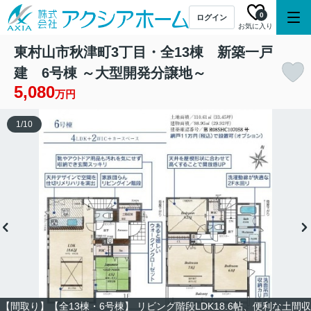
0
ログイン
お気に入り
東村山市秋津町3丁目・全13棟 新築一戸
建 6号棟 ～大型開発分譲地～
5,080
万円
1
/
10
【間取り】【全13棟・6号棟】 リビング階段LDK18.6帖、便利な土間収