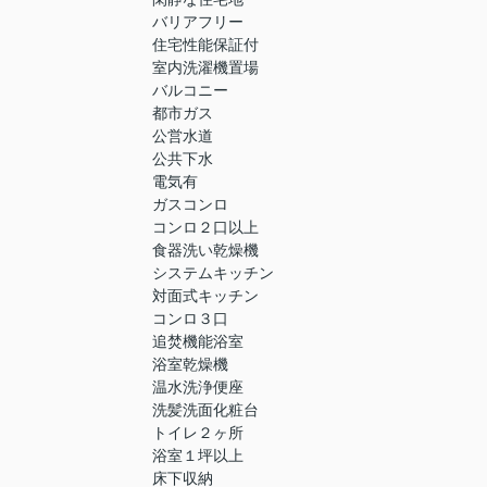
バリアフリー
住宅性能保証付
室内洗濯機置場
バルコニー
都市ガス
公営水道
公共下水
電気有
ガスコンロ
コンロ２口以上
食器洗い乾燥機
システムキッチン
対面式キッチン
コンロ３口
追焚機能浴室
浴室乾燥機
温水洗浄便座
洗髪洗面化粧台
トイレ２ヶ所
浴室１坪以上
床下収納