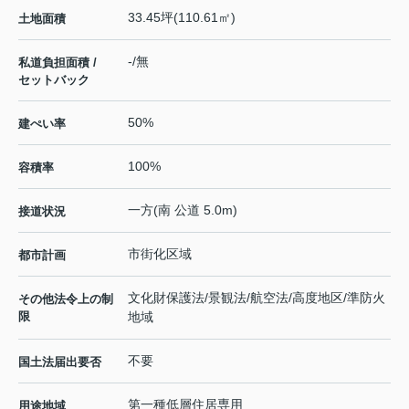
33.45坪(110.61㎡)
土地面積
-/無
私道負担面積 /
セットバック
50%
建ぺい率
100%
容積率
一方(南 公道 5.0m)
接道状況
市街化区域
都市計画
文化財保護法/景観法/航空法/高度地区/準防火
その他法令上の制
限
地域
不要
国土法届出要否
第一種低層住居専用
用途地域