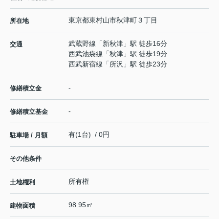
東京都
東村山市
秋津町
３丁目
所在地
武蔵野線
「
新秋津
」駅 徒歩16分
交通
西武池袋線
「
秋津
」駅 徒歩19分
西武新宿線
「
所沢
」駅 徒歩23分
-
修繕積立金
-
修繕積立基金
有(1台) / 0円
駐車場 / 月額
その他条件
所有権
土地権利
98.95㎡
建物面積