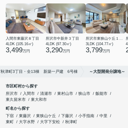
入間市東藤沢８丁目
所沢市中新井３丁目
所沢市東狭山ケ丘１丁目
4LDK (105.16㎡)
4LDK (97.30㎡)
3LDK (104.77㎡)
4
3,499
3,290
3,799
万円
万円
万円
秋津町3丁目・全13棟 新築一戸建 6号棟
～大型開発分譲地～
市区町村から探す
所沢市
入間市
清瀬市
東村山市
狭山市
飯能市
東久留米市
東大和市
町名から探す
下宿
東藤沢
東狭山ケ丘
下藤沢
小手指南
中里
東町
大字水野
大字下安松
秋津町