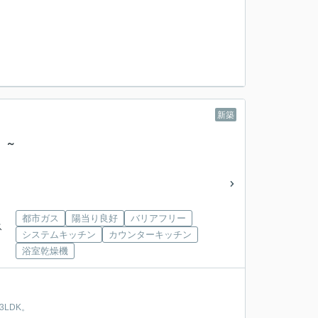
新築
 ～
都市ガス
陽当り良好
バリアフリー
ス
システムキッチン
カウンターキッチン
浴室乾燥機
LDK。