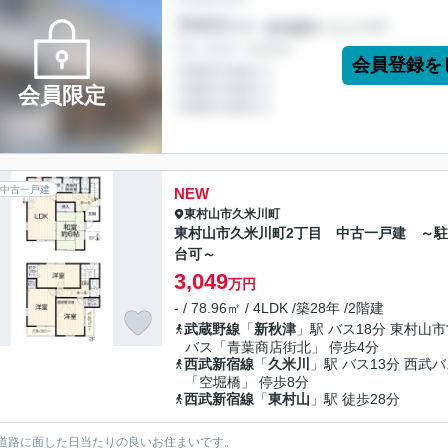
会員登録を
会員限定
中古一戸建
NEW
東村山市
久米川町
東村山市久米川町2丁目 中古一戸建 ～駐
台可～
3,049
万円
- / 78.96㎡ / 4LDK /築28年 /2階建
武蔵野線
「
新秋津
」駅 バス18分 東村山
バス「青葉商店街北」 停歩4分
西武新宿線
「
久米川
」駅 バス13分 西武
「空堀橋」 停歩8分
西武新宿線
「
東村山
」駅 徒歩28分
道路に面した日当たりの良いお住まいです。