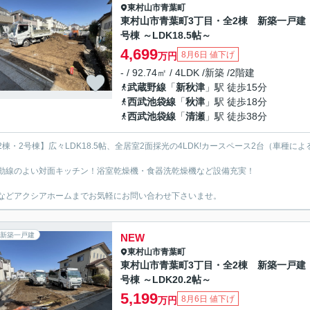
東村山市
青葉町
東村山市青葉町3丁目・全2棟 新築一戸建
号棟 ～LDK18.5帖～
4,699
8月6日 値下げ
万円
- / 92.74㎡ / 4LDK /新築 /2階建
武蔵野線
「
新秋津
」駅 徒歩15分
西武池袋線
「
秋津
」駅 徒歩18分
西武池袋線
「
清瀬
」駅 徒歩38分
2棟・2号棟】広々LDK18.5帖、全居室2面採光の4LDK!カースペース2台（車種によ
動線のよい対面キッチン！浴室乾燥機・食器洗乾燥機など設備充実！
などアクシアホームまでお気軽にお問い合わせ下さいませ。
新築一戸建
NEW
東村山市
青葉町
東村山市青葉町3丁目・全2棟 新築一戸建
号棟 ～LDK20.2帖～
5,199
8月6日 値下げ
万円