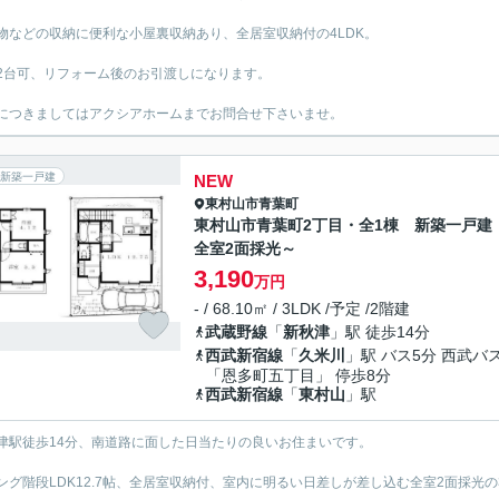
物などの収納に便利な小屋裏収納あり、全居室収納付の4LDK。
2台可、リフォーム後のお引渡しになります。
につきましてはアクシアホームまでお問合せ下さいませ。
新築一戸建
NEW
東村山市
青葉町
東村山市青葉町2丁目・全1棟 新築一戸建
全室2面採光～
3,190
万円
- / 68.10㎡ / 3LDK /予定 /2階建
武蔵野線
「
新秋津
」駅 徒歩14分
西武新宿線
「
久米川
」駅 バス5分 西武バ
「恩多町五丁目」 停歩8分
西武新宿線
「
東村山
」駅
津駅徒歩14分、南道路に面した日当たりの良いお住まいです。
ング階段LDK12.7帖、全居室収納付、室内に明るい日差しが差し込む全室2面採光の3