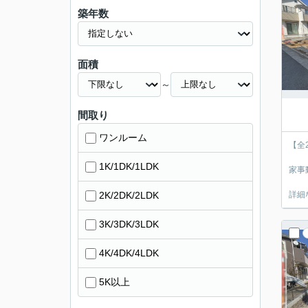
築年数
面積
～
間取り
ワンルーム
【全
1K/1DK/1LDK
家事
2K/2DK/2LDK
詳細
3K/3DK/3LDK
4K/4DK/4LDK
5K以上