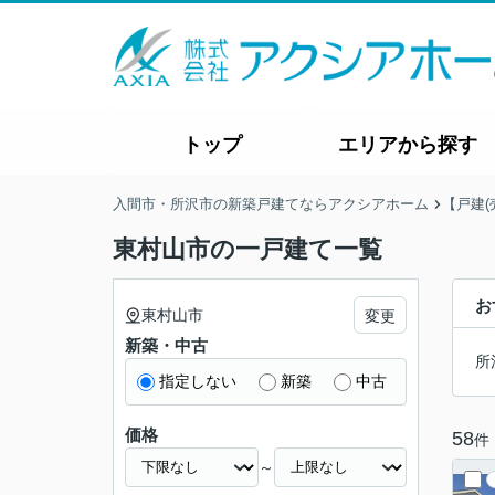
トップ
エリアから探す
入間市・所沢市の新築戸建てならアクシアホーム
【戸建(
東村山市の一戸建て一覧
お
東村山市
変更
新築・中古
所
指定しない
新築
中古
価格
58
件
～