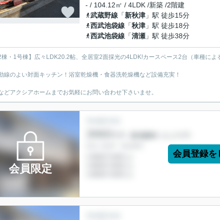
- / 104.12㎡ / 4LDK /新築 /2階建
武蔵野線
「
新秋津
」駅 徒歩15分
西武池袋線
「
秋津
」駅 徒歩18分
西武池袋線
「
清瀬
」駅 徒歩38分
2棟・1号棟】広々LDK20.2帖、全居室2面採光の4LDK!カースペース2台（車種によ
動線のよい対面キッチン！浴室乾燥機・食器洗乾燥機など設備充実！
などアクシアホームまでお気軽にお問い合わせ下さいませ。
会員登録を
会員限定