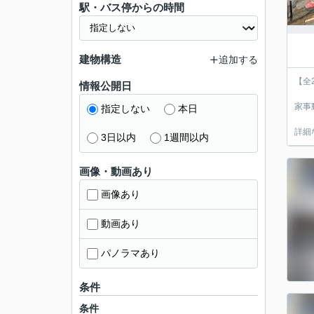
駅・バス停からの時間
建物構造
追加する
【全
情報公開日
家事
指定しない
本日
詳細
3日以内
1週間以内
画像・動画あり
画像あり
動画あり
パノラマあり
条件
条件