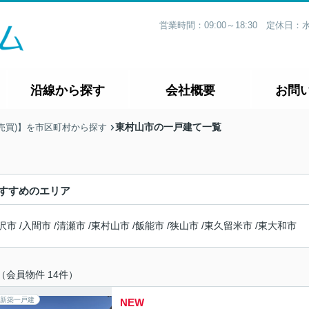
営業時間：09:00～18:30 定休
沿線から探す
会社概要
お問
東村山市の一戸建て一覧
売買)】を市区町村から探す
すすめのエリア
沢市
/
入間市
/
清瀬市
/
東村山市
/
飯能市
/
狭山市
/
東久留米市
/
東大和市
（会員物件 14件）
新築一戸建
NEW