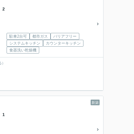
 2
駐車2台可
都市ガス
バリアフリー
システムキッチン
カウンターキッチン
食器洗い乾燥機
る）
新築
 1