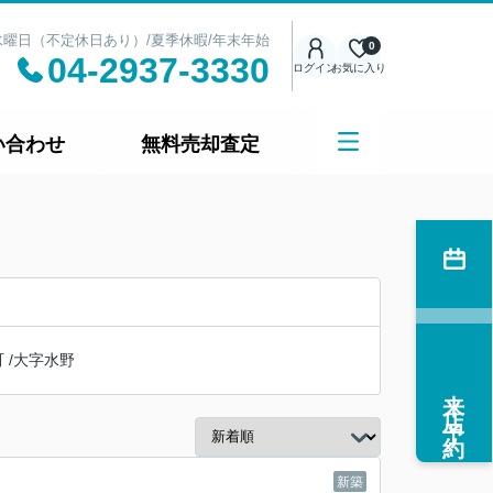
日：水曜日（不定休日あり）/夏季休暇/年末年始
0
04-2937-3330
ログイン
お気に入り
い合わせ
無料売却査定
町
/
大字水野
来店予約
新築