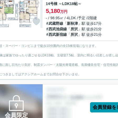
14号棟 ～LDK18帖～
5,180
万円
- / 98.95㎡ / 4LDK /予定 /2階建
武蔵野線
「
新秋津
」駅 徒歩17分
西武池袋線
「
所沢
」駅 徒歩21分
西武新宿線
「
所沢
」駅 徒歩21分
校・スーパー・コンビニまで徒歩10分圏内の全15棟現場になります。
号棟は家族でゆったり過ごせるLDK18帖、主寝室7.5帖、室内に明るい日差しが差し込
路に面し日当たり良好、制震ダンパー・太陽光発電搭載、長期優良住宅・住宅性能
につきましてはアクシアホームまでお問合せ下さいませ。
会員登録を
会員限定