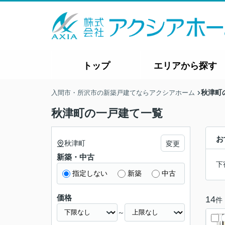
トップ
エリアから探す
秋津町
入間市・所沢市の新築戸建てならアクシアホーム
秋津町の一戸建て一覧
お
秋津町
変更
新築・中古
下
指定しない
新築
中古
価格
14
件
～