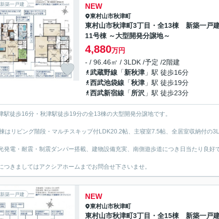
新築一戸建
NEW
東村山市
秋津町
東村山市秋津町3丁目・全13棟 新築一
11号棟 ～大型開発分譲地～
4,880
万円
- / 96.46㎡ / 3LDK /予定 /2階建
武蔵野線
「
新秋津
」駅 徒歩16分
西武池袋線
「
秋津
」駅 徒歩19分
西武新宿線
「
所沢
」駅 徒歩23分
津駅徒歩16分・秋津駅徒歩19分の全13棟の大型開発分譲地です。
号棟はリビング階段・マルチスキップ付LDK20.2帖、主寝室7.5帖、全居室収納付の3L
光発電・耐震・制震ダンパー搭載、建物設備充実、南側遊歩道につき日当たり良好
につきましてはアクシアホームまでお問合せ下さいませ。
新築一戸建
NEW
東村山市
秋津町
東村山市秋津町3丁目・全15棟 新築一