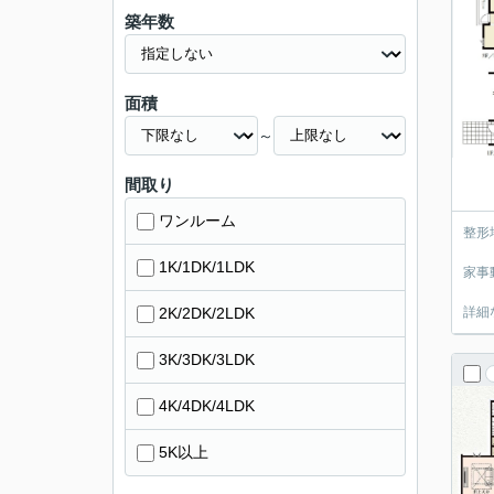
築年数
面積
～
間取り
ワンルーム
整形
1K/1DK/1LDK
家事
2K/2DK/2LDK
詳細
3K/3DK/3LDK
4K/4DK/4LDK
5K以上