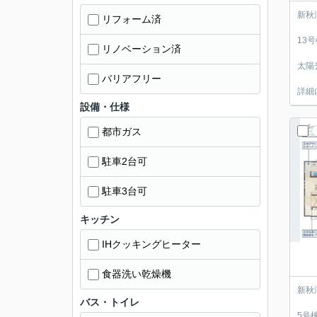
新秋
リフォーム済
13
リノベーション済
太陽
バリアフリー
詳細
設備・仕様
都市ガス
駐車2台可
駐車3台可
キッチン
IHクッキングヒーター
食器洗い乾燥機
新秋
バス・トイレ
5号