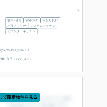
駐車2台可
都市ガス
陽当り良好
バリアフリー
システムキッチン
カウンターキッチン
む全室2面採光の4LDK。
評価も取得しております。
して限定物件を見る