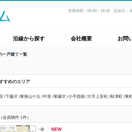
営業時間：09:00～18:30 定休
沿線から探す
会社概要
お問
の一戸建て一覧
すすめのエリア
宿
/
下藤沢
/
東狭山ケ丘
/
中里
/
東藤沢
/
小手指南
/
大字上安松
/
秋津町
/
東
（会員物件 1件）
新築一戸建
NEW