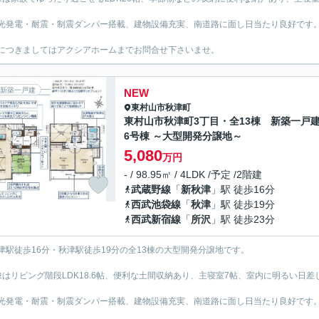
光発電・耐震・制震ダンパー搭載、建物設備充実、南道路に面し日当たり良好です
につきましてはアクシアホームまでお問合せ下さいませ。
新築一戸建
NEW
東村山市
秋津町
東村山市秋津町3丁目・全13棟 新築一
6号棟 ～大型開発分譲地～
5,080
万円
- / 98.95㎡ / 4LDK /予定 /2階建
武蔵野線
「
新秋津
」駅 徒歩16分
西武池袋線
「
秋津
」駅 徒歩19分
西武新宿線
「
所沢
」駅 徒歩23分
津駅徒歩16分・秋津駅徒歩19分の全13棟の大型開発分譲地です。
棟はリビング階段LDK18.6帖、便利な土間収納あり、主寝室7帖、室内に明るい日差
光発電・耐震・制震ダンパー搭載、建物設備充実、南道路に面し日当たり良好です