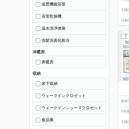
追焚機能浴室
太陽
浴室乾燥機
詳細
温水洗浄便座
洗髪洗面化粧台
冷暖房
床暖房
収納
床下収納
ウォークインクロゼット
新秋
ウォークインシューズクロゼット
6号
食品庫
太陽