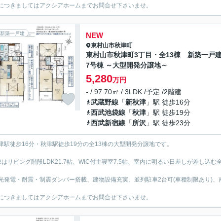
につきましてはアクシアホームまでお問合せ下さいませ。
新築一戸建
NEW
東村山市
秋津町
東村山市秋津町3丁目・全13棟 新築一
7号棟 ～大型開発分譲地～
5,280
万円
- / 97.70㎡ / 3LDK /予定 /2階建
武蔵野線
「
新秋津
」駅 徒歩16分
西武池袋線
「
秋津
」駅 徒歩19分
西武新宿線
「
所沢
」駅 徒歩23分
津駅徒歩16分・秋津駅徒歩19分の全13棟の大型開発分譲地です。
棟はリビング階段LDK21.7帖、WIC付主寝室7.5帖、室内に明るい日差しが差し込む全
光発電・耐震・制震ダンパー搭載、建物設備充実、並列駐車2台可(車種制限あり)
につきましてはアクシアホームまでお問合せ下さいませ。