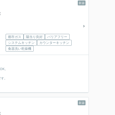
新築
戸建
都市ガス
陽当り良好
バリアフリー
システムキッチン
カウンターキッチン
食器洗い乾燥機
DK。
です。
新築
戸建