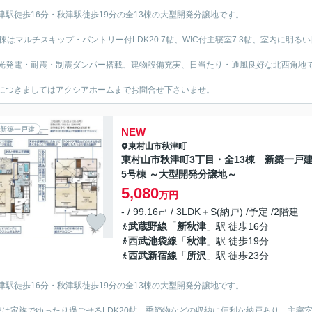
津駅徒歩16分・秋津駅徒歩19分の全13棟の大型開発分譲地です。
号棟はマルチスキップ・パントリー付LDK20.7帖、WIC付主寝室7.3帖、室内に明る
光発電・耐震・制震ダンパー搭載、建物設備充実、日当たり・通風良好な北西角地
につきましてはアクシアホームまでお問合せ下さいませ。
新築一戸建
NEW
東村山市
秋津町
東村山市秋津町3丁目・全13棟 新築一
5号棟 ～大型開発分譲地～
5,080
万円
- / 99.16㎡ / 3LDK＋S(納戸) /予定 /2階建
武蔵野線
「
新秋津
」駅 徒歩16分
西武池袋線
「
秋津
」駅 徒歩19分
西武新宿線
「
所沢
」駅 徒歩23分
津駅徒歩16分・秋津駅徒歩19分の全13棟の大型開発分譲地です。
棟は家族でゆったり過ごせるLDK20帖、季節物などの収納に便利な納戸あり、主寝室