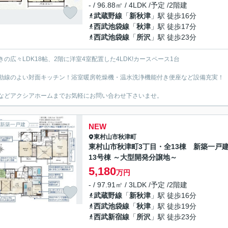
- / 96.88㎡ / 4LDK /予定 /2階建
武蔵野線
「
新秋津
」駅 徒歩16分
西武池袋線
「
秋津
」駅 徒歩17分
西武池袋線
「
所沢
」駅 徒歩23分
きの広々LDK18帖、2階に洋室4室配置した4LDK!カースペース1台
動線のよい対面キッチン！浴室暖房乾燥機・温水洗浄機能付き便座など設備充実！
などアクシアホームまでお気軽にお問い合わせ下さいませ。
新築一戸建
NEW
東村山市
秋津町
東村山市秋津町3丁目・全13棟 新築一
13号棟 ～大型開発分譲地～
5,180
万円
- / 97.91㎡ / 3LDK /予定 /2階建
武蔵野線
「
新秋津
」駅 徒歩16分
西武池袋線
「
秋津
」駅 徒歩19分
西武新宿線
「
所沢
」駅 徒歩23分