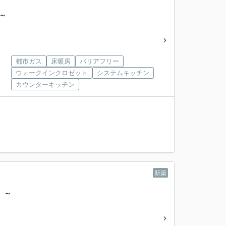
～
都市ガス
床暖房
バリアフリー
ウォークインクロゼット
システムキッチン
カウンターキッチン
新築
 ～