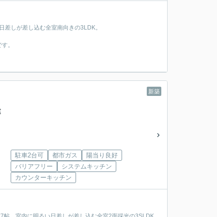
い日差しが差し込む全室南向きの3LDK。
です。
新築
戸建
駐車2台可
都市ガス
陽当り良好
バリアフリー
システムキッチン
カウンターキッチン
7帖、室内に明るい日差しが差し込む全室2面採光の3SLDK。