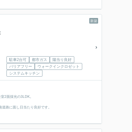
新築
戸建
駐車2台可
都市ガス
陽当り良好
バリアフリー
ウォークインクロゼット
システムキッチン
室2面採光の3LDK。
、南道路に面し日当たり良好です。