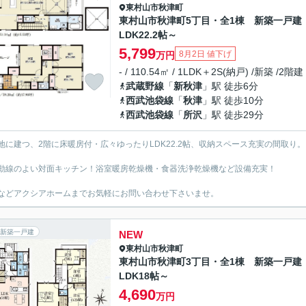
東村山市
秋津町
東村山市秋津町5丁目・全1棟 新築一戸建 
LDK22.2帖～
5,799
8月2日 値下げ
万円
- / 110.54㎡ / 1LDK＋2S(納戸) /新築 /2階建
武蔵野線
「
新秋津
」駅 徒歩6分
西武池袋線
「
秋津
」駅 徒歩10分
西武池袋線
「
所沢
」駅 徒歩29分
地に建つ、2階に床暖房付・広々ゆったりLDK22.2帖、収納スペース充実の間取り。
動線のよい対面キッチン！浴室暖房乾燥機・食器洗浄乾燥機など設備充実！
などアクシアホームまでお気軽にお問い合わせ下さいませ。
新築一戸建
NEW
東村山市
秋津町
東村山市秋津町3丁目・全1棟 新築一戸建
LDK18帖～
4,690
万円