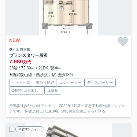
NEW
所沢市東町
ブランズタワー所沢
7,980
万円
23階 / 72.39㎡ / 2LDK /築4年
西武狭山線「西所沢」駅 徒歩18分
ペット相談
陽当り良好
エレベーター
ディスポーザー
24時間ゴミ出し可
床暖房
所沢駅徒歩6分の好アクセス、2022年1月築の東急不動産分譲マンショ
ンです。 床暖房付LDK19.3帖、WIC付主寝室...
もっと見る
中古マンション