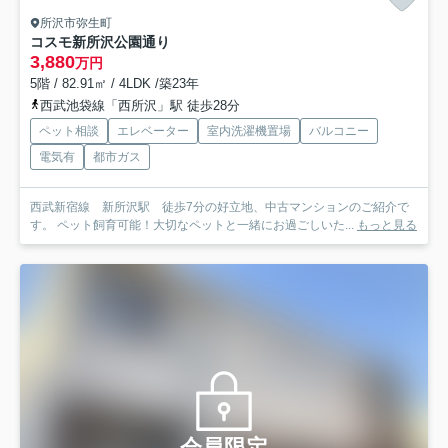
所沢市弥生町
コスモ新所沢公園通り
3,880
万円
5階 / 82.91㎡ / 4LDK /築23年
西武池袋線「西所沢」駅 徒歩28分
ペット相談
エレベーター
室内洗濯機置場
バルコニー
電気有
都市ガス
西武新宿線 新所沢駅 徒歩7分の好立地、中古マンションのご紹介で
す。 ペット飼育可能！大切なペットと一緒にお過ごしいた...
もっと見る
会員限定