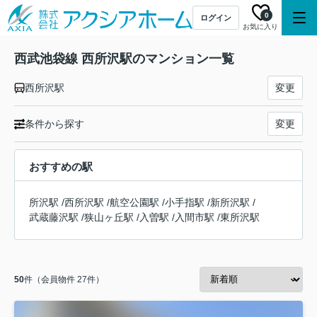
0
ログイン
お気に入り
西武池袋線 西所沢駅のマンション一覧
西所沢駅
変更
条件から探す
変更
おすすめの駅
所沢駅
/
西所沢駅
/
航空公園駅
/
小手指駅
/
新所沢駅
/
武蔵藤沢駅
/
狭山ヶ丘駅
/
入曽駅
/
入間市駅
/
東所沢駅
50
件（会員物件 27件）