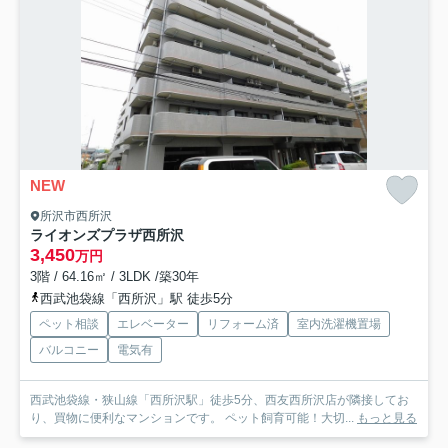
NEW
所沢市西所沢
ライオンズプラザ西所沢
3,450
万円
3階 / 64.16㎡ / 3LDK /築30年
西武池袋線「西所沢」駅 徒歩5分
ペット相談
エレベーター
リフォーム済
室内洗濯機置場
バルコニー
電気有
西武池袋線・狭山線「西所沢駅」徒歩5分、西友西所沢店が隣接してお
り、買物に便利なマンションです。 ペット飼育可能！大切...
もっと見る