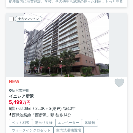
徒歩圏内に商業施設、学校、その他生活施設の揃った利便...
もっと見る
中古マンション
NEW
所沢市寿町
イニシア所沢
5,499
万円
6階 / 68.38㎡ / 2LDK＋S(納戸) /築10年
西武池袋線「西所沢」駅 徒歩14分
ペット相談
陽当り良好
エレベーター
床暖房
ウォークインクロゼット
室内洗濯機置場