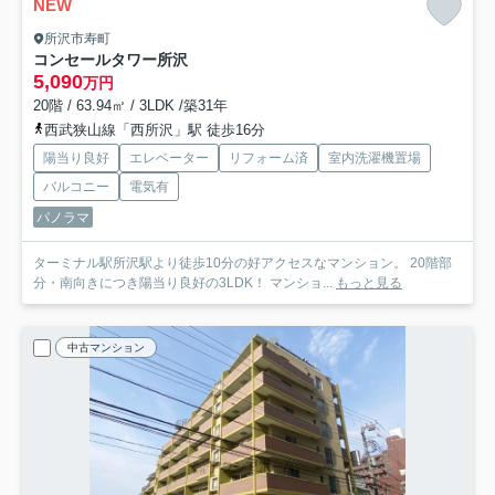
NEW
所沢市寿町
コンセールタワー所沢
5,090
万円
20階 / 63.94㎡ / 3LDK /築31年
西武狭山線「西所沢」駅 徒歩16分
陽当り良好
エレベーター
リフォーム済
室内洗濯機置場
バルコニー
電気有
パノラマ
ターミナル駅所沢駅より徒歩10分の好アクセスなマンション。 20階部
分・南向きにつき陽当り良好の3LDK！ マンショ...
もっと見る
中古マンション