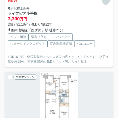
NEW
所沢市上新井
ライフピア小手指
3,300
万円
2階 / 91.18㎡ / 4LDK /築22年
西武池袋線「西所沢」駅 徒歩21分
ペット相談
陽当り良好
エレベーター
ウォークインクロゼット
室内洗濯機置場
バルコニー
LDK16.9帖・全居室収納スペース充実の広々とした4LDKです。 小手指
駅徒歩13分、南東角部屋の4LDK!ペット飼...
もっと見る
中古マンション