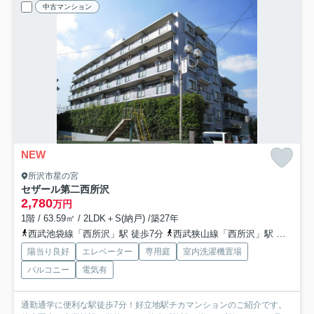
中古マンション
NEW
所沢市星の宮
セザール第二西所沢
2,780
万円
1階 / 63.59㎡ / 2LDK＋S(納戸) /築27年
西武池袋線「西所沢」駅 徒歩7分
西武狭山線「西所沢」駅 徒歩7分
陽当り良好
エレベーター
専用庭
室内洗濯機置場
バルコニー
電気有
通勤通学に便利な駅徒歩7分！好立地駅チカマンションのご紹介です。