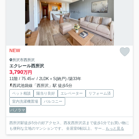
NEW
所沢市西所沢
エクレール西所沢
3,790
万円
11階 / 75.45㎡ / 2LDK＋S(納戸) /築33年
西武池袋線「西所沢」駅 徒歩5分
ペット相談
陽当り良好
エレベーター
リフォーム済
室内洗濯機置場
バルコニー
パノラマ
西所沢駅徒歩5分の好アクセス、西友西所沢店まで徒歩1分でお買い物に
も便利な立地のマンションです。 全居室6帖以上、サー...
もっと見る