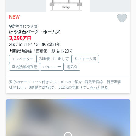
NEW
所沢市けやき台
けやき台パーク・ホームズ
3,298
万円
2階 / 61.58㎡ / 3LDK /築31年
西武池袋線「西所沢」駅 徒歩20分
エレベーター
24時間ゴミ出し可
リフォーム済
室内洗濯機置場
バルコニー
電気有
安心のオートロック付きマンションのご紹介♪ 西武新宿線 新所沢駅
徒歩10分。 8階建て2階部分、3LDKの間取りで...
もっと見る