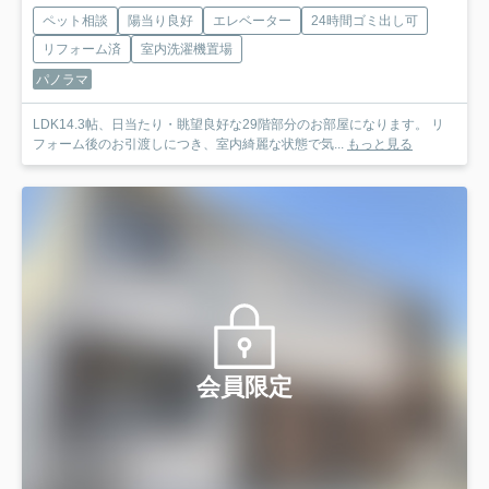
ペット相談
陽当り良好
エレベーター
24時間ゴミ出し可
リフォーム済
室内洗濯機置場
パノラマ
LDK14.3帖、日当たり・眺望良好な29階部分のお部屋になります。 リ
フォーム後のお引渡しにつき、室内綺麗な状態で気...
もっと見る
会員限定