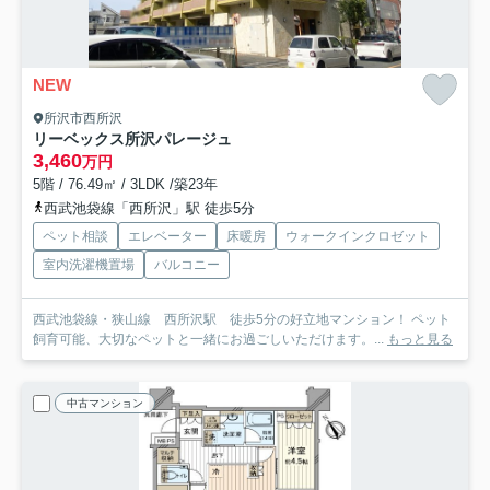
NEW
所沢市西所沢
リーベックス所沢パレージュ
3,460
万円
5階 / 76.49㎡ / 3LDK /築23年
西武池袋線「西所沢」駅 徒歩5分
ペット相談
エレベーター
床暖房
ウォークインクロゼット
室内洗濯機置場
バルコニー
西武池袋線・狭山線 西所沢駅 徒歩5分の好立地マンション！ ペット
飼育可能、大切なペットと一緒にお過ごしいただけます。...
もっと見る
中古マンション