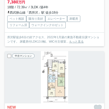
7,380
万円
18階 / 72.39㎡ / 3LDK /築4年
西武狭山線「西所沢」駅 徒歩18分
ペット相談
陽当り良好
エレベーター
床暖房
リフォーム済
ウォークインクロゼット
所沢駅徒歩6分の好アクセス、2022年1月築の東急不動産分譲マンショ
ンです。 床暖房付LDK13.8帖、WIC付主寝室...
もっと見る
中古マンション
NEW