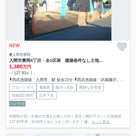
NEW
入間市豊岡
入間市豊岡4丁目・全1区画 建築条件なし土地 ～買物便利～
1,380
万円
- / 127.93㎡ / -
西武池袋線「入間市」駅 徒歩22分
西武池袋線「武蔵藤沢」駅 バス5分 西武バス「藤沢中学校」 停歩14分
プロパンガス
電気有
陽当り良好
閑静な住宅地
自由設計対応
公共下水
パノラマ
利便性の良い立地の土地をお探しの方！是非ご検討下さい♪ 土地面積
127.93平米、約38坪とゆとりがございます！ 建...
もっと見る