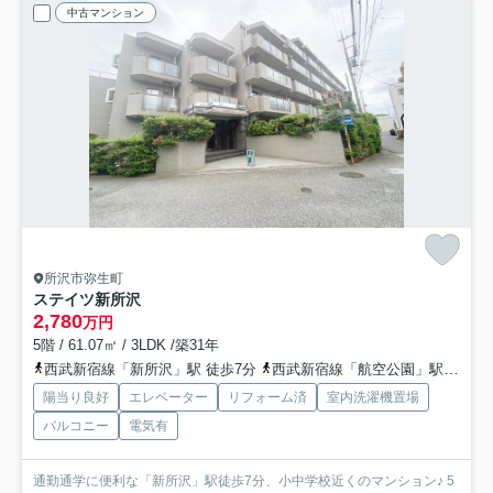
中古マンション
所沢市弥生町
ステイツ新所沢
2,780
万円
5階 / 61.07㎡ / 3LDK /築31年
西武新宿線「新所沢」駅 徒歩7分
西武新宿線「航空公園」駅 徒歩16分
陽当り良好
エレベーター
リフォーム済
室内洗濯機置場
バルコニー
電気有
通勤通学に便利な「新所沢」駅徒歩7分、小中学校近くのマンション♪ 5