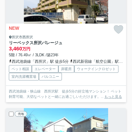
NEW
所沢市西所沢
リーベックス所沢パレージュ
3,460
万円
5階 / 76.49㎡ / 3LDK /築23年
西武池袋線「西所沢」駅 徒歩5分
西武新宿線「航空公園」駅 徒歩19分
ペット相談
エレベーター
床暖房
ウォークインクロゼット
室内洗濯機置場
バルコニー
西武池袋線・狭山線 西所沢駅 徒歩5分の好立地マンション！ ペット
飼育可能、大切なペットと一緒にお過ごしいただけます。...
もっと見る
売地