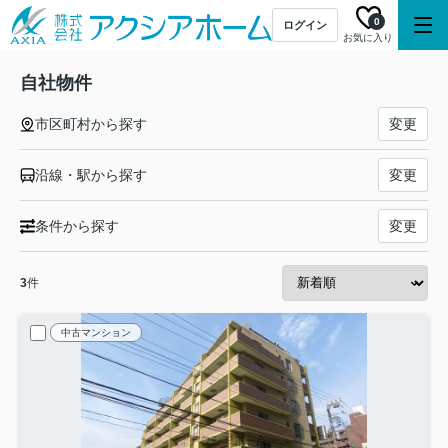
0
ログイン
お気に入り
自社物件
市区町村から探す
変更
沿線・駅から探す
変更
条件から探す
変更
3
件
中古マンション