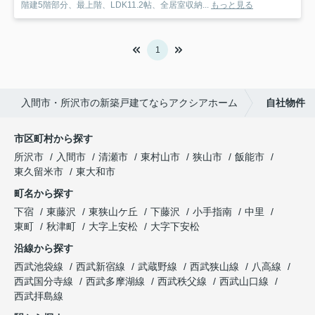
階建5階部分、最上階、LDK11.2帖、全居室収納...
もっと見る
1
入間市・所沢市の新築戸建てならアクシアホーム
自社物件
市区町村から探す
所沢市
入間市
清瀬市
東村山市
狭山市
飯能市
東久留米市
東大和市
町名から探す
下宿
東藤沢
東狭山ケ丘
下藤沢
小手指南
中里
東町
秋津町
大字上安松
大字下安松
沿線から探す
西武池袋線
西武新宿線
武蔵野線
西武狭山線
八高線
西武国分寺線
西武多摩湖線
西武秩父線
西武山口線
西武拝島線