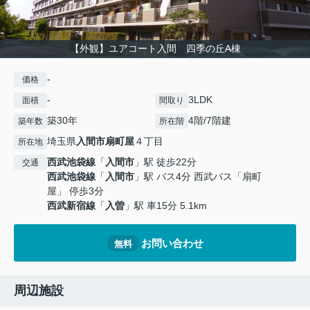
【外観】ユアコート入間 四季の丘A棟
-
価格
-
3LDK
面積
間取り
築30年
4階/7階建
築年数
所在階
埼玉県
入間市
扇町屋
４丁目
所在地
西武池袋線
「
入間市
」駅 徒歩22分
交通
西武池袋線
「
入間市
」駅 バス4分 西武バス「扇町
屋」 停歩3分
西武新宿線
「
入曽
」駅 車15分 5.1km
お問い合わせ
無料
周辺施設