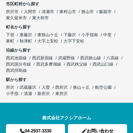
市区町村から探す
所沢市
入間市
清瀬市
東村山市
狭山市
飯能市
東久留米市
東大和市
町名から探す
下宿
東藤沢
東狭山ケ丘
下藤沢
小手指南
中里
東町
秋津町
大字上安松
大字下安松
沿線から探す
西武池袋線
西武新宿線
武蔵野線
西武狭山線
八高線
西武国分寺線
西武多摩湖線
西武秩父線
西武山口線
西武拝島線
駅から探す
所沢
武蔵藤沢
入曽
西所沢
狭山ヶ丘
航空公園
小手指
清瀬
新所沢
東所沢
株式会社アクシアホーム
04-2937-3330
お問い合わせ