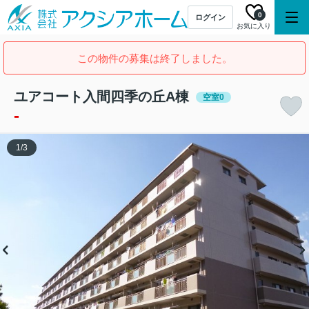
0
ログイン
お気に入り
この物件の募集は終了しました。
ユアコート入間四季の丘A棟
空室0
-
1
/
3