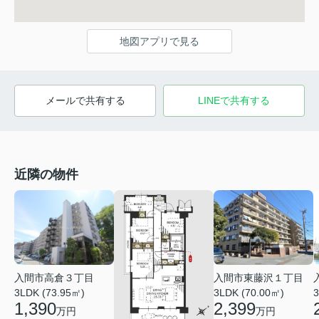
地図アプリで見る
メールで共有する
LINEで共有する
近隣の物件
入間市高倉３丁目
入間市東藤沢１丁目
3LDK (73.95㎡)
3LDK (70.00㎡)
3
1,390
2,399
万円
万円