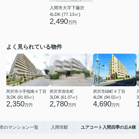
入間市大字下藤沢
4LDK (77.13㎡)
2,490
万円
よく見られている物件
所沢市小手指南４丁目
所沢市弥生町
所沢市緑町４丁目
3LDK (91.83㎡)
3LDK (61.07㎡)
4LDK (94.02㎡)
3
2,350
2,780
4,690
万円
万円
万円
市のマンション一覧
入間市駅
ユアコート入間四季の丘A棟