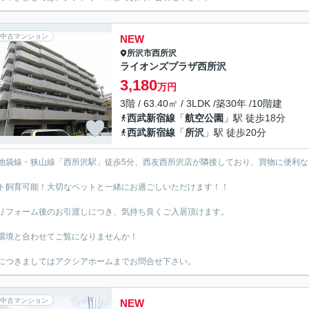
中古マンション
NEW
所沢市
西所沢
ライオンズプラザ西所沢
3,180
万円
3階 / 63.40㎡ / 3LDK /築30年 /10階建
西武新宿線
「
航空公園
」駅 徒歩18分
西武新宿線
「
所沢
」駅 徒歩20分
池袋線・狭山線「西所沢駅」徒歩5分、西友西所沢店が隣接しており、買物に便利な
ト飼育可能！大切なペットと一緒にお過ごしいただけます！！
リフォーム後のお引渡しにつき、気持ち良くご入居頂けます。
環境と合わせてご覧になりませんか！
につきましてはアクシアホームまでお問合せ下さい。
中古マンション
NEW