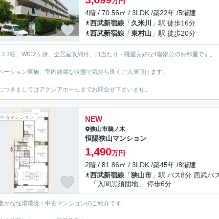
万円
4階 / 70.56㎡ / 3LDK /築22年 /5階建
西武新宿線
「
久米川
」駅 徒歩16分
西武新宿線
「
東村山
」駅 徒歩20分
K13.3帖、WIC2ヶ所、全居室収納付、日当たり・眺望良好な4階部分のお部屋です。
ベーション実施、室内綺麗な状態で気持ち良くご入居頂けます。
につきましてはアクシアホームまでお問合せ下さいませ。
中古マンション
NEW
狭山市
鵜ノ木
恒陽狭山マンション
1,490
万円
2階 / 81.86㎡ / 3LDK /築45年 /8階建
西武新宿線
「
狭山市
」駅 バス8分 西武バ
「入間黒須団地」 停歩6分
豊かな住環環境！中古マンションのご紹介です。