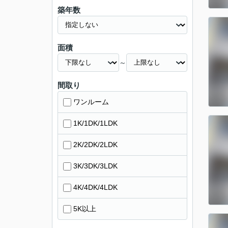
築年数
面積
～
間取り
ワンルーム
1K/1DK/1LDK
2K/2DK/2LDK
3K/3DK/3LDK
4K/4DK/4LDK
5K以上