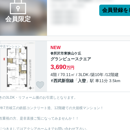
会員登録を
会員限定
中古マンション
NEW
所沢市
東狭山ケ丘
グランビュースクエア
3,690
万円
4階 / 70.11㎡ / 3LDK /築10年 /12階建
西武新宿線
「
入曽
」駅 車11分 3.5km
きの3LDK・リフォーム後のお引渡しとなります。
16年7月竣工の鉄筋コンクリート造、12階建ての大規模マンション！
性重視の方、是非直接ご覧になってみませんか！！
につきましてはアクシアホームまでお問い合わせ下さい。