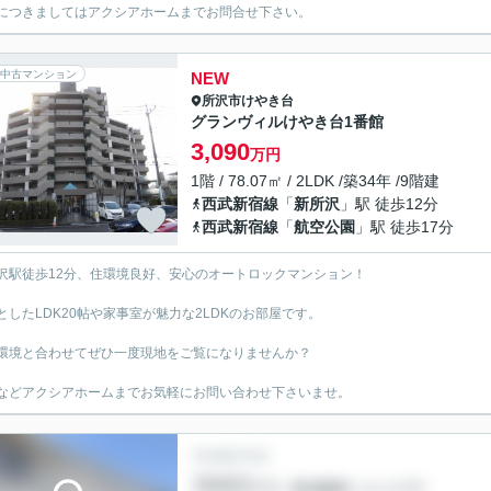
につきましてはアクシアホームまでお問合せ下さい。
中古マンション
NEW
所沢市
けやき台
グランヴィルけやき台1番館
3,090
万円
1階 / 78.07㎡ / 2LDK /築34年 /9階建
西武新宿線
「
新所沢
」駅 徒歩12分
西武新宿線
「
航空公園
」駅 徒歩17分
沢駅徒歩12分、住環境良好、安心のオートロックマンション！
としたLDK20帖や家事室が魅力な2LDKのお部屋です。
環境と合わせてぜひ一度現地をご覧になりませんか？
などアクシアホームまでお気軽にお問い合わせ下さいませ。