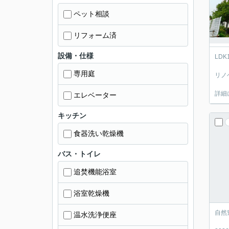
ペット相談
リフォーム済
設備・仕様
LD
専用庭
リノ
詳細
エレベーター
キッチン
食器洗い乾燥機
バス・トイレ
追焚機能浴室
浴室乾燥機
自然
温水洗浄便座