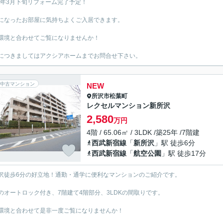
26年3月下旬リフォーム完了予定！
になったお部屋に気持ちよくご入居できます。
環境と合わせてご覧になりませんか！
につきましてはアクシアホームまでお問合せ下さい。
中古マンション
NEW
所沢市
松葉町
レクセルマンション新所沢
2,580
万円
4階 / 65.06㎡ / 3LDK /築25年 /7階建
西武新宿線
「
新所沢
」駅 徒歩6分
西武新宿線
「
航空公園
」駅 徒歩17分
沢徒歩6分の好立地！通勤・通学に便利なマンションのご紹介です。
のオートロック付き、7階建て4階部分、3LDKの間取りです。
環境と合わせて是非一度ご覧になりませんか！