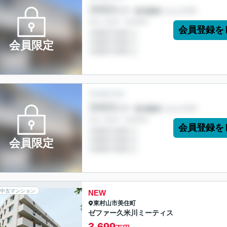
会員登録を
会員限定
会員登録を
会員限定
中古マンション
NEW
東村山市
美住町
ゼファー久米川ミーティス
3,699