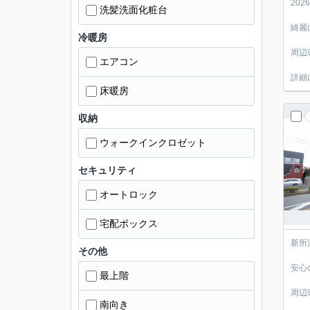
20
洗髪洗面化粧台
綺麗
冷暖房
周辺
エアコン
詳細
床暖房
収納
ウォークインクロゼット
セキュリティ
オートロック
宅配ボックス
新所
その他
安心
最上階
周辺
南向き