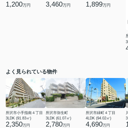
1,200
3,460
1,899
万円
万円
万円
3
よく見られている物件
所沢市小手指南４丁目
所沢市弥生町
所沢市緑町４丁目
3LDK (91.83㎡)
3LDK (61.07㎡)
4LDK (94.02㎡)
3
2,350
2,780
4,690
万円
万円
万円