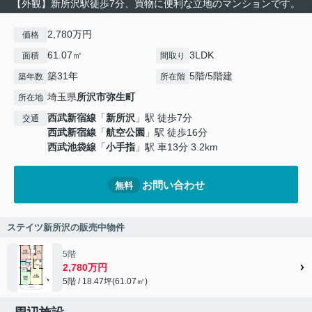
【外観】新所沢駅徒歩7分、買物に便利な立地のマンションです。
2,780万円
価格
61.07㎡
3LDK
面積
間取り
築31年
5階/5階建
築年数
所在階
埼玉県
所沢市
弥生町
所在地
西武新宿線
「
新所沢
」駅 徒歩7分
交通
西武新宿線
「
航空公園
」駅 徒歩16分
西武池袋線
「
小手指
」駅 車13分 3.2km
お問い合わせ
無料
ステイツ新所沢の販売中物件
5階
2,780万円
5階 / 18.47坪(61.07㎡)