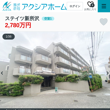
0
ログイン
お気に入り
ステイツ新所沢
空室1
2,780万円
1
/
36