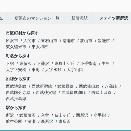
ム
所沢市のマンション一覧
新所沢駅
ステイツ新所沢
市区町村から探す
所沢市
入間市
東村山市
清瀬市
狭山市
飯能市
東久留米市
東大和市
町名から探す
下宿
東藤沢
下藤沢
東狭山ケ丘
小手指南
中里
大字下安松
東町
大字水野
大字山口
沿線から探す
西武池袋線
西武新宿線
武蔵野線
西武狭山線
八高線
西武国分寺線
西武秩父線
西武多摩湖線
西武山口線
西武拝島線
駅から探す
所沢
武蔵藤沢
入曽
狭山ヶ丘
西所沢
小手指
航空公園
清瀬
新所沢
東所沢