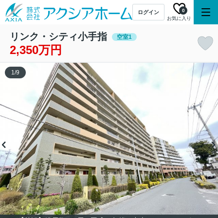
0
ログイン
お気に入り
リンク・シティ小手指
空室1
2,350万円
1
/
9