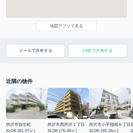
地図アプリで見る
メールで共有する
LINEで共有する
近隣の物件
所沢市弥生町
所沢市西所沢１丁目
所沢市小手指南６丁目
3LDK (61.07㎡)
3LDK (76.49㎡)
3LDK (55.28㎡)
3