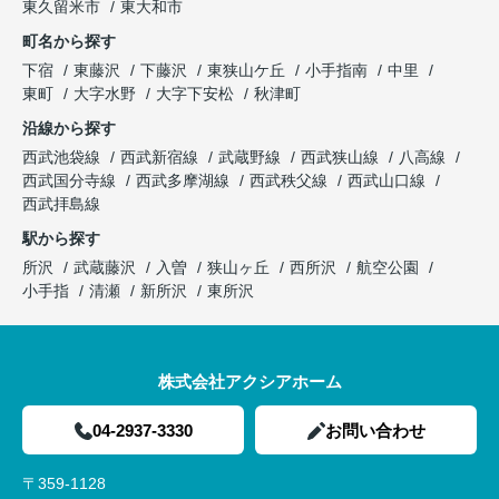
東久留米市
東大和市
町名から探す
下宿
東藤沢
下藤沢
東狭山ケ丘
小手指南
中里
東町
大字水野
大字下安松
秋津町
沿線から探す
西武池袋線
西武新宿線
武蔵野線
西武狭山線
八高線
西武国分寺線
西武多摩湖線
西武秩父線
西武山口線
西武拝島線
駅から探す
所沢
武蔵藤沢
入曽
狭山ヶ丘
西所沢
航空公園
小手指
清瀬
新所沢
東所沢
株式会社アクシアホーム
04-2937-3330
お問い合わせ
〒359-1128