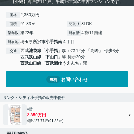
【外観】総戸数111戸、平成16年築の中古マンションです。
2,350万円
価格
91.83㎡
3LDK
面積
間取り
築22年
4階/11階建
築年数
所在階
埼玉県
所沢市
小手指南
４丁目
所在地
西武池袋線
「
小手指
」駅 バス12分 「高峰」 停歩6分
交通
西武狭山線
「
下山口
」駅 徒歩20分
西武山口線
「
西武園ゆうえんち
」駅
お問い合わせ
無料
リンク・シティ小手指の販売中物件
4階
2,350万円
4階 / 27.77坪(91.83㎡)