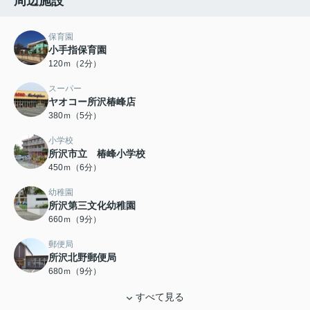
周辺施設
保育園
小手指保育園
120ｍ（2分）
スーパー
ヤオコー所沢椿峰店
380ｍ（5分）
小学校
所沢市立 椿峰小学校
450ｍ（6分）
幼稚園
所沢第三文化幼稚園
660ｍ（9分）
郵便局
所沢北野郵便局
680ｍ（9分）
すべて見る