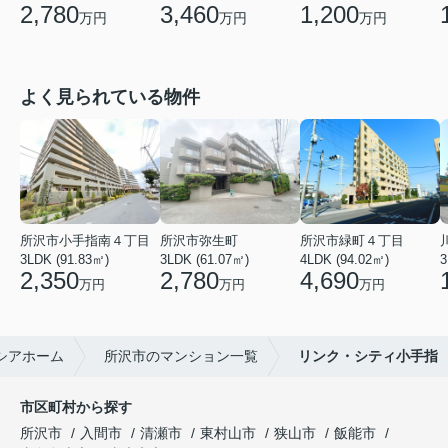
2,780
3,460
1,200
万円
万円
万円
よく見られている物件
所沢市小手指南４丁目
所沢市弥生町
所沢市緑町４丁目
3LDK (91.83㎡)
3LDK (61.07㎡)
4LDK (94.02㎡)
3
2,350
2,780
4,690
万円
万円
万円
シアホーム
所沢市のマンション一覧
リンク・シティ小手指
市区町村から探す
所沢市
入間市
清瀬市
東村山市
狭山市
飯能市