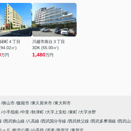
緑町４丁目
川越市南台３丁目
(94.02㎡)
3DK (55.00㎡)
0
1,480
万円
万円
狭山市
飯能市
東久留米市
東大和市
沢
小手指南
中里
秋津町
大字上安松
東町
大字水野
線
西武狭山線
八高線
西武国分寺線
西武秩父線
西武多摩湖線
西武
山ヶ丘
航空公園
小手指
清瀬
新所沢
東所沢