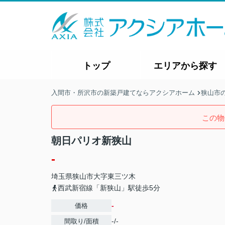
トップ
エリアから探す
入間市・所沢市の新築戸建てならアクシアホーム
狭山市
この物
朝日パリオ新狭山
-
埼玉県
狭山市
大字東三ツ木
西武新宿線「新狭山」駅徒歩5分
-
価格
-/-
間取り/面積