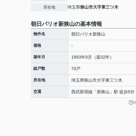
埼玉県
狭山市
大字東三ツ木
所在地
朝日パリオ新狭山の基本情報
物件名
朝日パリオ新狭山
価格
-
築年月
1993年9月（築32年）
総戸数
70戸
所在地
埼玉県
狭山市
大字東三ツ木
交通
西武新宿線
「
新狭山
」駅 徒歩5分