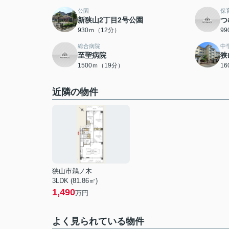
公園
保
新狭山2丁目2号公園
つ
930ｍ（12分）
9
総合病院
中
至聖病院
狭
1500ｍ（19分）
1
近隣の物件
狭山市鵜ノ木
3LDK (81.86㎡)
1,490
万円
よく見られている物件