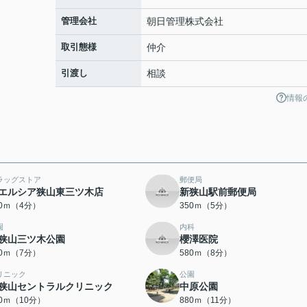
管理会社
朝日管理株式会社
取引態様
仲介
引渡し
相談
情報
ラッグストア
郵便局
エルシア狭山東三ツ木店
新狭山駅前郵便局
20ｍ（4分）
350ｍ（5分）
園
内科
狭山三ツ木公園
櫻澤医院
40ｍ（7分）
580ｍ（8分）
リニック
公園
狭山セントラルクリニック
中原公園
40ｍ（10分）
880ｍ（11分）