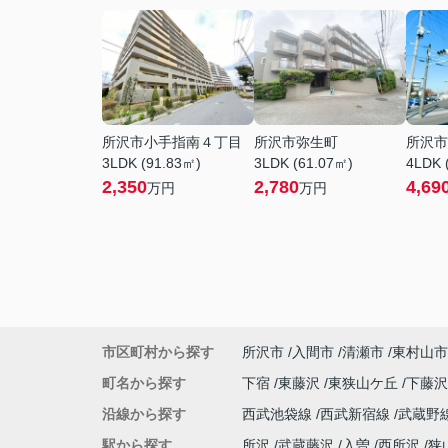
所沢市小手指南４丁目
所沢市弥生町
所沢市
3LDK (91.83㎡)
3LDK (61.07㎡)
4LDK 
2,350
2,780
4,69
万円
万円
市区町村から探す
所沢市
入間市
清瀬市
東村山市
町名から探す
下宿
東藤沢
東狭山ケ丘
下藤
沿線から探す
西武池袋線
西武新宿線
武蔵野
駅から探す
所沢
武蔵藤沢
入曽
西所沢
狭