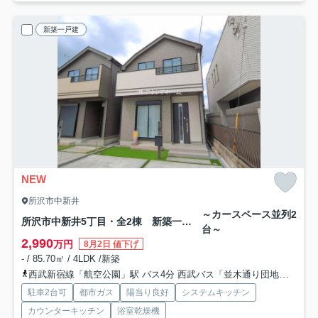
新築一戸建
NEW
所沢市中新井
～カースペース並列2
所沢市中新井5丁目・全2棟 新築一戸建 B号棟
台～
2,990
万円
8月2日 値下げ
- / 85.70㎡ / 4LDK /新築
西武新宿線「航空公園」駅 バス4分 西武バス「並木通り団地入口」 停歩15分
駐車2台可
都市ガス
陽当り良好
システムキッチン
カウンターキッチン
浴室乾燥機