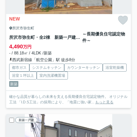
NEW
所沢市弥生町
～長期優良住宅認定物
所沢市弥生町・全2棟 新築一戸建 A号棟
件～
4,490
万円
- / 88.18㎡ / 4LDK /新築
西武新宿線「航空公園」駅 徒歩8分
都市ガス
システムキッチン
カウンターキッチン
浴室乾燥機
浴室１坪以上
室内洗濯機置場
新築
確かな品質が暮らしの未来を支える長期優良住宅認定物件。 オリジナル
工法 「I.D.S工法」の採用により、「地震に強い家...
もっと見る
新築一戸建