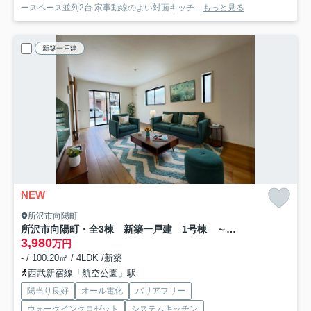
ースペース並列2台 家事動線のよい対面キッチ...
もっと見る
新築一戸建
NEW
所沢市向陽町
所沢市向陽町・全3棟 新築一戸建 1号棟 ～オール電化～
3,980
万円
- / 100.20㎡ / 4LDK /新築
西武新宿線「航空公園」駅
陽当り良好
オール電化
バリアフリー
ウォークインクロゼット
システムキッチン