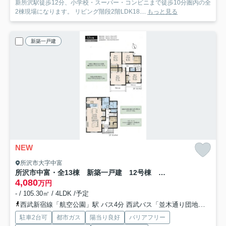
新所沢駅徒歩12分、小学校・スーパー・コンビニまで徒歩10分圏内の全
2棟現場になります。 リビング階段2階LDK18....
もっと見る
新築一戸建
NEW
所沢市大字中富
所沢市中富・全13棟 新築一戸建 12号棟 ～収納充実～
4,080
万円
- / 105.30㎡ / 4LDK /予定
西武新宿線「航空公園」駅 バス4分 西武バス「並木通り団地入口」 停歩11分
駐車2台可
都市ガス
陽当り良好
バリアフリー