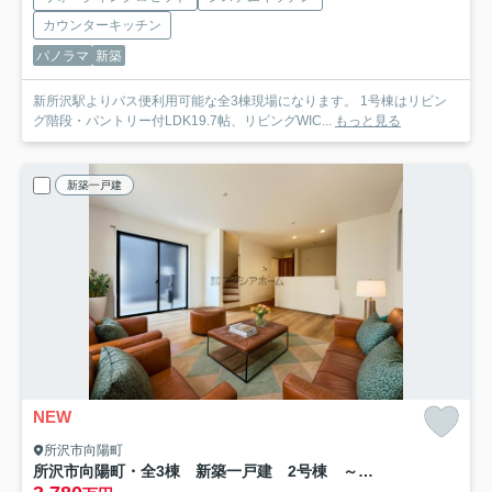
カウンターキッチン
パノラマ
新築
新所沢駅よりバス便利用可能な全3棟現場になります。 1号棟はリビン
グ階段・パントリー付LDK19.7帖、リビングWIC...
もっと見る
新築一戸建
NEW
所沢市向陽町
所沢市向陽町・全3棟 新築一戸建 2号棟 ～オール電化～