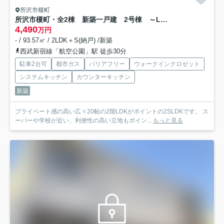
所沢市榎町
所沢市榎町・全2棟 新築一戸建 2号棟 ～LDK20帖～
4,490
万円
- / 93.57㎡ / 2LDK＋S(納戸) /新築
西武新宿線「航空公園」駅 徒歩30分
駐車2台可
都市ガス
バリアフリー
ウォークインクロゼット
システムキッチン
カウンターキッチン
新築
プライベート感の高い広々20帖の2階LDKがポイントの2SLDKです。 ス
ーパーや学校が近い、利便性の高い立地もポイン...
もっと見る