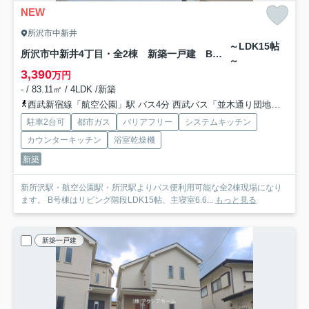
NEW
所沢市中新井
～LDK15帖
所沢市中新井4丁目・全2棟 新築一戸建 B号棟
～
3,390
万円
- / 83.11㎡ / 4LDK /新築
西武新宿線「航空公園」駅 バス4分 西武バス「並木通り団地入口」 停歩9分
駐車2台可
都市ガス
バリアフリー
システムキッチン
カウンターキッチン
浴室乾燥機
新築
新所沢駅・航空公園駅・所沢駅よりバス便利用可能な全2棟現場になり
ます。 B号棟はリビング階段LDK15帖、主寝室6.6...
もっと見る
新築一戸建