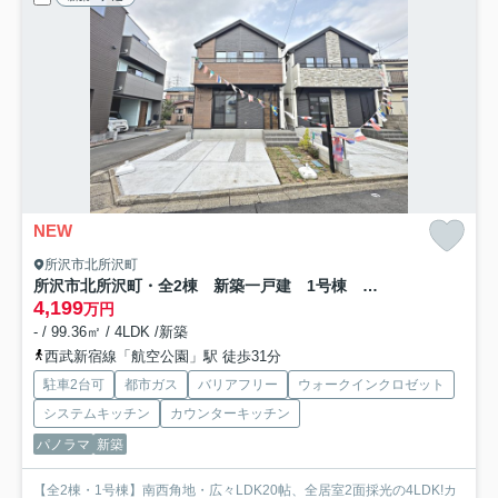
NEW
所沢市北所沢町
所沢市北所沢町・全2棟 新築一戸建 1号棟 ～LDK20帖～
4,199
万円
- / 99.36㎡ / 4LDK /新築
西武新宿線「航空公園」駅 徒歩31分
駐車2台可
都市ガス
バリアフリー
ウォークインクロゼット
システムキッチン
カウンターキッチン
パノラマ
新築
【全2棟・1号棟】南西角地・広々LDK20帖、全居室2面採光の4LDK!カ