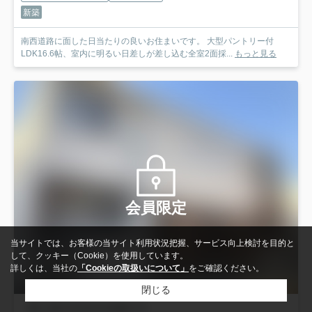
新築
南西道路に面した日当たりの良いお住まいです。 大型パントリー付
LDK16.6帖、室内に明るい日差しが差し込む全室2面採...
もっと見る
会員限定
当サイトでは、お客様の当サイト利用状況把握、サービス向上検討を目的と
して、クッキー（Cookie）を使用しています。
詳しくは、当社の
「Cookieの取扱いについて」
をご確認ください。
閉じる