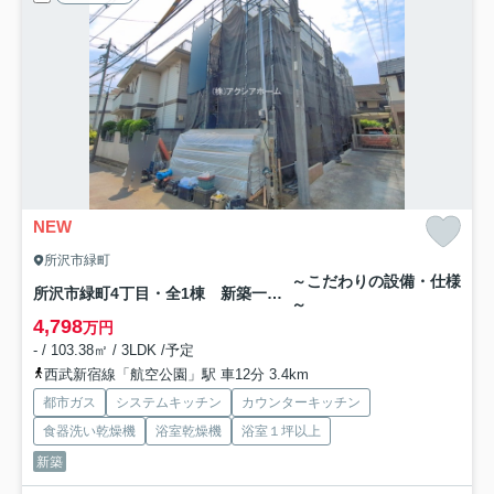
NEW
所沢市緑町
～こだわりの設備・仕様
所沢市緑町4丁目・全1棟 新築一戸建
～
4,798
万円
- / 103.38㎡ / 3LDK /予定
西武新宿線「航空公園」駅 車12分 3.4km
都市ガス
システムキッチン
カウンターキッチン
食器洗い乾燥機
浴室乾燥機
浴室１坪以上
新築