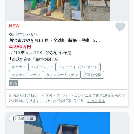
NEW
所沢市けやき台
所沢市けやき台1丁目・全2棟 新築一戸建 2号棟 ～3階建～
4,280
万円
- / 110.99㎡ / 2LDK＋2S(納戸) /予定
西武新宿線「航空公園」駅
都市ガス
バリアフリー
ウォークインクロゼット
システムキッチン
カウンターキッチン
浴室乾燥機
新築
新所沢駅徒歩12分、小学校・スーパー・コンビニまで徒歩10分圏内の全
2棟現場になります。 リビング階段2階LDK18....
もっと見る
新築一戸建