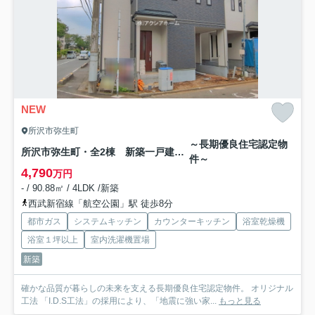
NEW
所沢市弥生町
～長期優良住宅認定物
所沢市弥生町・全2棟 新築一戸建 B号棟
件～
4,790
万円
- / 90.88㎡ / 4LDK /新築
西武新宿線「航空公園」駅 徒歩8分
都市ガス
システムキッチン
カウンターキッチン
浴室乾燥機
浴室１坪以上
室内洗濯機置場
新築
確かな品質が暮らしの未来を支える長期優良住宅認定物件。 オリジナル
工法 「I.D.S工法」の採用により、「地震に強い家...
もっと見る