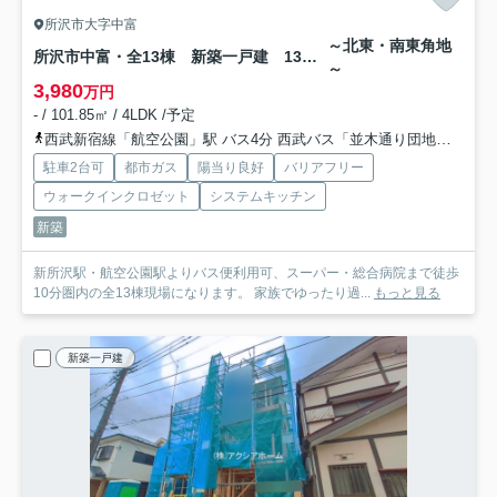
所沢市大字中富
～北東・南東角地
所沢市中富・全13棟 新築一戸建 13号棟
～
3,980
万円
- / 101.85㎡ / 4LDK /予定
西武新宿線「航空公園」駅 バス4分 西武バス「並木通り団地入口」 停歩11分
駐車2台可
都市ガス
陽当り良好
バリアフリー
ウォークインクロゼット
システムキッチン
新築
新所沢駅・航空公園駅よりバス便利用可、スーパー・総合病院まで徒歩
10分圏内の全13棟現場になります。 家族でゆったり過...
もっと見る
新築一戸建