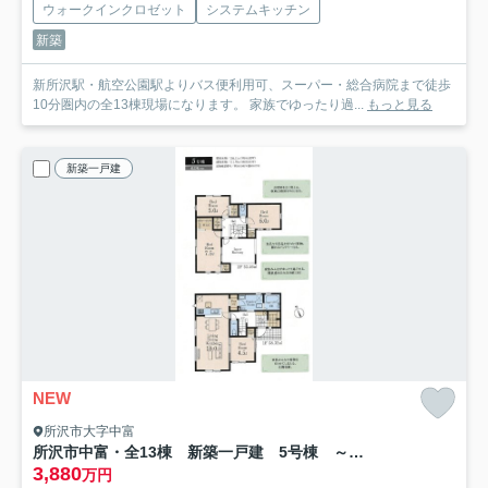
ウォークインクロゼット
システムキッチン
新築
新所沢駅・航空公園駅よりバス便利用可、スーパー・総合病院まで徒歩
10分圏内の全13棟現場になります。 家族でゆったり過...
もっと見る
新築一戸建
NEW
所沢市大字中富
所沢市中富・全13棟 新築一戸建 5号棟 ～LDK18帖～
3,880
万円