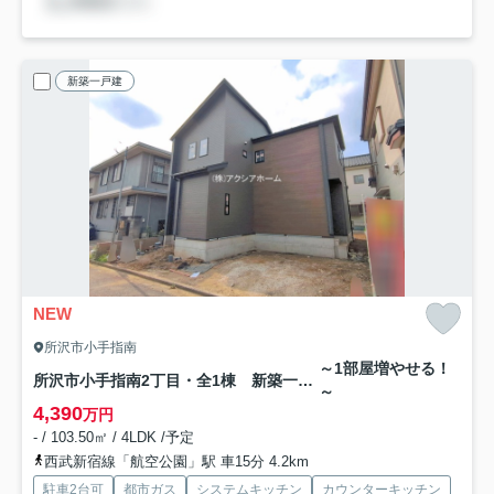
新築一戸建
NEW
所沢市小手指南
～1部屋増やせる！
所沢市小手指南2丁目・全1棟 新築一戸建
～
4,390
万円
- / 103.50㎡ / 4LDK /予定
西武新宿線「航空公園」駅 車15分 4.2km
駐車2台可
都市ガス
システムキッチン
カウンターキッチン