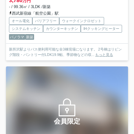
3,780
万円
- / 99.36㎡ / 3LDK /新築
西武新宿線「航空公園」駅
オール電化
バリアフリー
ウォークインクロゼット
システムキッチン
カウンターキッチン
IHクッキングヒーター
パノラマ
新築
新所沢駅よりバス便利用可能な全3棟現場になります。 2号棟はリビン
グ階段・パントリー付LDK19.9帖、季節物などの収...
もっと見る
会員限定