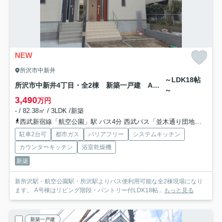
NEW
所沢市中新井
～LDK18帖
所沢市中新井4丁目・全2棟 新築一戸建 A号棟
～
3,490
万円
- / 82.38㎡ / 3LDK /新築
西武新宿線「航空公園」駅 バス4分 西武バス「並木通り団地入口」 停歩9分
駐車2台可
都市ガス
バリアフリー
システムキッチン
カウンターキッチン
浴室乾燥機
新築
新所沢駅・航空公園駅・所沢駅よりバス便利用可能な全2棟現場になり
ます。 A号棟はリビング階段・パントリー付LDK18帖...
もっと見る
新築一戸建