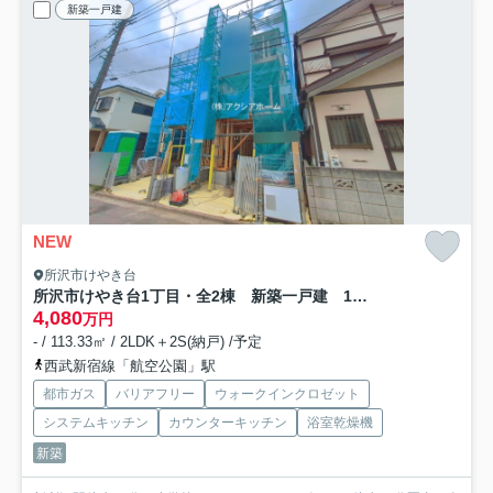
新築一戸建
NEW
所沢市けやき台
所沢市けやき台1丁目・全2棟 新築一戸建 1号棟 ～3階建～
4,080
万円
- / 113.33㎡ / 2LDK＋2S(納戸) /予定
西武新宿線「航空公園」駅
都市ガス
バリアフリー
ウォークインクロゼット
システムキッチン
カウンターキッチン
浴室乾燥機
新築