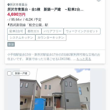
所沢市青葉台
所沢市青葉台・全1棟 新築一戸建 ～駐車2台可～
4,690
万円
- / 95.64㎡ / 4LDK /予定
西武新宿線「航空公園」駅
駐車2台可
都市ガス
バリアフリー
ウォークインクロゼット
システムキッチン
カウンターキッチン
新築
小手指駅徒歩13分・新所沢駅徒歩17分の2沿線2駅利用可能な立地のお
住まいです。 家族でゆったり過ごせるLDK15帖、...
もっと見る
新築一戸建