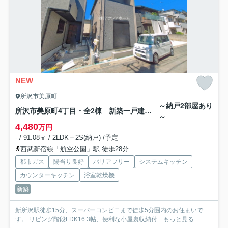
NEW
所沢市美原町
～納戸2部屋あり
所沢市美原町4丁目・全2棟 新築一戸建 2号棟
～
4,480
万円
- / 91.08㎡ / 2LDK＋2S(納戸) /予定
西武新宿線「航空公園」駅 徒歩28分
都市ガス
陽当り良好
バリアフリー
システムキッチン
カウンターキッチン
浴室乾燥機
新築
新所沢駅徒歩15分、スーパーコンビニまで徒歩5分圏内のお住まいで
す。 リビング階段LDK16.3帖、便利な小屋裏収納付...
もっと見る