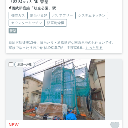
- / 83.84㎡ / 3LDK /新築
西武新宿線「航空公園」駅
都市ガス
陽当り良好
バリアフリー
システムキッチン
カウンターキッチン
浴室乾燥機
新築
新所沢駅徒歩13分、日当たり・通風良好な南西角地のお住まいです。
家族でゆったり過ごせるLDK15.7帖、主寝室6.6...
もっと見る
新築一戸建
NEW