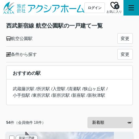
0
ログイン
お気に入り
西武新宿線 航空公園駅の一戸建て一覧
航空公園駅
変更
条件から探す
変更
おすすめの駅
武蔵藤沢駅
/
所沢駅
/
入曽駅
/
清瀬駅
/
狭山ヶ丘駅
/
小手指駅
/
東所沢駅
/
新所沢駅
/
新座駅
/
新秋津駅
54
件（会員物件 18件）
新築一戸建