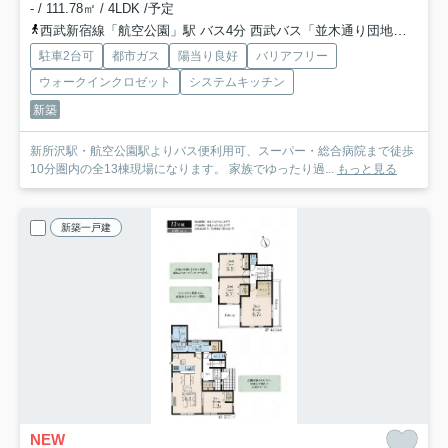
- / 111.78㎡ / 4LDK /予定
西武新宿線「航空公園」駅 バス4分 西武バス「並木通り団地入口」 停歩11分
駐車2台可
都市ガス
陽当り良好
バリアフリー
ウォークインクロゼット
システムキッチン
新築
新所沢駅・航空公園駅よりバス便利用可、スーパー・総合病院まで徒歩
10分圏内の全13棟現場になります。 家族でゆったり過...
もっと見る
新築一戸建
NEW