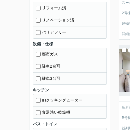
スー
リフォーム済
2号
リノベーション済
建物
バリアフリー
詳細
設備・仕様
都市ガス
駐車2台可
駐車3台可
キッチン
IHクッキングヒーター
新所
食器洗い乾燥機
B号
バス・トイレ
並列