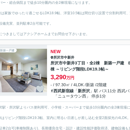
パー・総合病院まで徒歩10分圏内の全2棟現場になります。
棟は家族でゆったり過ごせるLDK18.9帖、洋室10.5帖は間仕切り設置で分割利用可
設備充実、並列駐車2台可能です。
につきましてはアクシアホームまでお問合せ下さいませ。
新築一戸建
NEW
所沢市
中新井
所沢市中新井3丁目・全2棟 新築一戸建 
棟 ～リビング階段LDK19.3帖～
3,290
万円
- / 97.30㎡ / 4LDK /新築 /2階建
西武新宿線
「
新所沢
」駅 バス11分 西武
「ニュータウン西」 停歩1分
沢駅・所沢駅よりバス便利用可、小学校・スーパーまで徒歩10分圏内の全2棟現場
棟はリビング階段LDK19.3帖、室内に明るい日差しが差し込む全室2面採光の4LDK
駐車2台可(車種制限あり)、長期優良住宅・設計・建設性能評価取得済、建物設備も