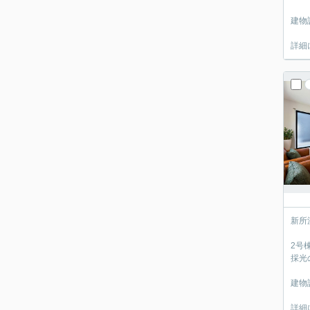
建物
詳細
新所
2号
採光の
建物
詳細