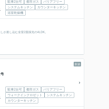
駐車2台可
都市ガス
バリアフリー
システムキッチン
カウンターキッチン
ス
浴室乾燥機
差しが差し込む全室2面採光の4LDK。
新築
2号
駐車2台可
都市ガス
バリアフリー
ウォークインクロゼット
システムキッチン
ス
カウンターキッチン