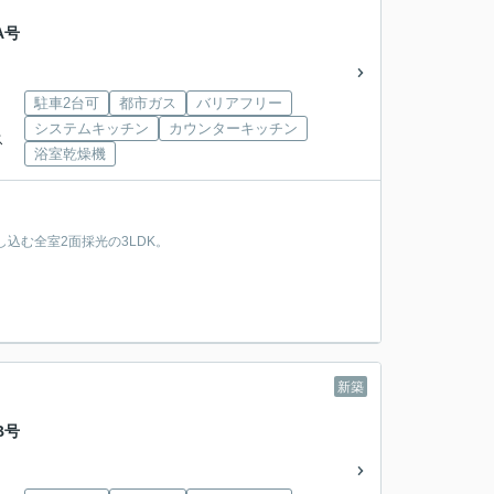
A号
駐車2台可
都市ガス
バリアフリー
システムキッチン
カウンターキッチン
ス
浴室乾燥機
し込む全室2面採光の3LDK。
新築
B号