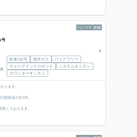
パノラマ
新築
A号
駐車2台可
都市ガス
バリアフリー
ウォークインクロゼット
システムキッチン
バス
カウンターキッチン
になります。
2面採光の4LDK。
充実しております。