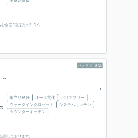
浴室乾燥機
む全室2面採光の3LDK。
パノラマ
新築
 ～
陽当り良好
オール電化
バリアフリー
ウォークインクロゼット
システムキッチン
バス
カウンターキッチン
が充実しております。