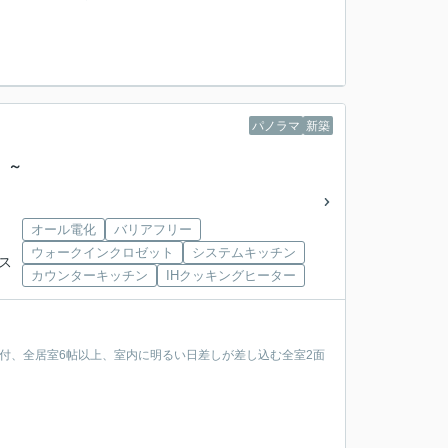
パノラマ
新築
 ～
オール電化
バリアフリー
ウォークインクロゼット
システムキッチン
バス
カウンターキッチン
IHクッキングヒーター
納付、全居室6帖以上、室内に明るい日差しが差し込む全室2面