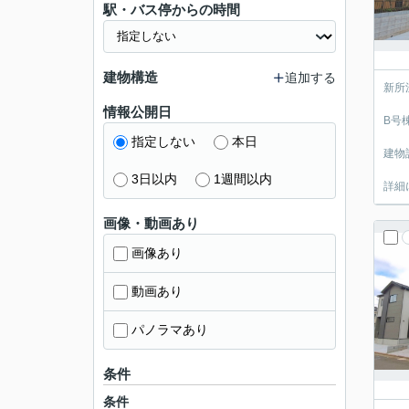
駅・バス停からの時間
建物構造
追加する
新所
情報公開日
B号
指定しない
本日
建物
3日以内
1週間以内
詳細
画像・動画あり
画像あり
動画あり
パノラマあり
条件
条件