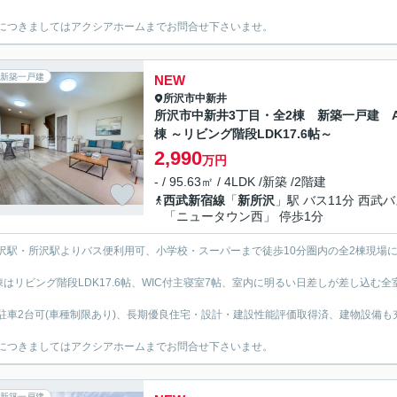
につきましてはアクシアホームまでお問合せ下さいませ。
新築一戸建
NEW
所沢市
中新井
所沢市中新井3丁目・全2棟 新築一戸建 
棟 ～リビング階段LDK17.6帖～
2,990
万円
- / 95.63㎡ / 4LDK /新築 /2階建
西武新宿線
「
新所沢
」駅 バス11分 西武
「ニュータウン西」 停歩1分
沢駅・所沢駅よりバス便利用可、小学校・スーパーまで徒歩10分圏内の全2棟現場
棟はリビング階段LDK17.6帖、WIC付主寝室7帖、室内に明るい日差しが差し込む全室
駐車2台可(車種制限あり)、長期優良住宅・設計・建設性能評価取得済、建物設備も
につきましてはアクシアホームまでお問合せ下さいませ。
新築一戸建