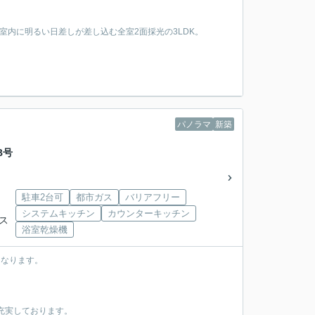
、室内に明るい日差しが差し込む全室2面採光の3LDK。
パノラマ
新築
B号
駐車2台可
都市ガス
バリアフリー
システムキッチン
カウンターキッチン
バス
浴室乾燥機
になります。
。
充実しております。