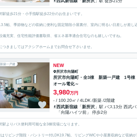
西武新宿線
「
新所沢
」駅 徒歩21分
沢駅徒歩21分・小手指駅徒歩22分のお住まいです。
K13.5帖、季節物などの収納に便利な固定階段小屋裏付、室内に明るい日差しが差し込
設備充実、住宅性能評価書取得、省エネ基準適合住宅なのも嬉しいですね。
につきましてはアクシアホームまでお問合せ下さいませ。
新築一戸建
NEW
所沢市
向陽町
所沢市向陽町・全3棟 新築一戸建 1号棟
オール電化～
3,980
万円
- / 100.20㎡ / 4LDK /新築 /2階建
西武新宿線
「
新所沢
」駅 バス13分 西武
「向陽ハイツ前」 停歩2分
沢駅よりバス便利用可能な全3棟現場になります。
棟はリビング階段・パントリー付LDK19.7帖、リビングWICや小屋裏収納など収納