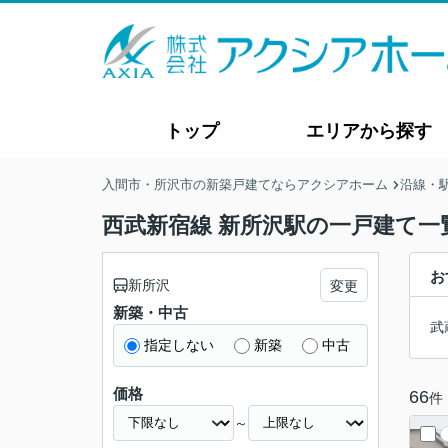
トップ
エリアから探す
入間市・所沢市の新築戸建てならアクシアホーム
沿線・
西武新宿線 新所沢駅の一戸建て一
お
新所沢
変更
新築・中古
武
指定しない
新築
中古
価格
66
件
～