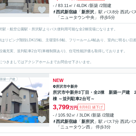
- / 83.11㎡ / 4LDK /新築 /2階建
西武新宿線
「
新所沢
」駅 バス8分 西武バ
「ニュータウン中央」 停歩5分
沢駅・航空公園駅・所沢駅よりバス便利用可能な全2棟現場になります。
棟はリビング階段LDK15帖、主寝室6.6帖、フリールーム4帖あり、室内に明るい日
設備充実、並列駐車2台可(車種制限あり)、住宅性能評価も取得しております。
につきましてはアクシアホームまでお問合せ下さいませ。
新築一戸建
NEW
所沢市
中新井
所沢市中新井3丁目・全2棟 新築一戸建 
棟 ～並列駐車2台可～
3,799
8月8日 値下げ
万円
- / 105.92㎡ / 3LDK /新築 /2階建
西武新宿線
「
新所沢
」駅 バス7分 西武バ
「ニュータウン西」 停歩3分