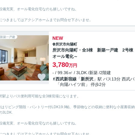
設備充実、オール電化住宅なのも嬉しいですね。
につきましてはアクシアホームまでお問合せ下さいませ。
新築一戸建
NEW
所沢市
向陽町
所沢市向陽町・全3棟 新築一戸建 2号棟
オール電化～
3,780
万円
- / 99.36㎡ / 3LDK /新築 /2階建
西武新宿線
「
新所沢
」駅 バス13分 西武
「向陽ハイツ前」 停歩2分
沢駅よりバス便利用可能な全3棟現場になります。
棟はリビング階段・パントリー付LDK19.9帖、季節物などの収納に便利な小屋裏収
3LDK.
設備充実、オール電化住宅なのも嬉しいですね。
につきましてはアクシアホームまでお問合せ下さいませ。