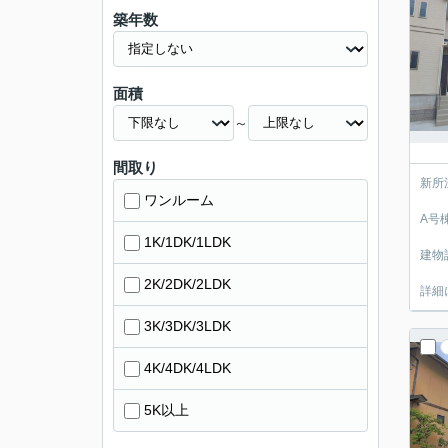
築年数
面積
～
間取り
新所
ワンルーム
A号
1K/1DK/1LDK
建物
2K/2DK/2LDK
詳細
3K/3DK/3LDK
4K/4DK/4LDK
5K以上