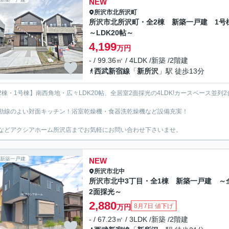
NEW
所沢市
北所沢町
所沢市北所沢町・全2棟 新築一戸建 1
～LDK20帖～
4,199
万円
- / 99.36㎡ / 4LDK /新築 /2階建
西武新宿線
「
新所沢
」駅 徒歩13分
2棟・1号棟】南西角地・広々LDK20帖、全居室2面採光の4LDK!カースペース並列2
動線のよい対面キッチン！浴室乾燥機・食器洗乾燥機など設備充実！
などアクシアホーム所沢店までお気軽にお問い合わせ下さいませ。
新築一戸建
NEW
所沢市
北中
所沢市北中3丁目・全1棟 新築一戸建 ～
2面採光～
2,880
8月7日 値下げ
万円
- / 67.23㎡ / 3LDK /新築 /2階建