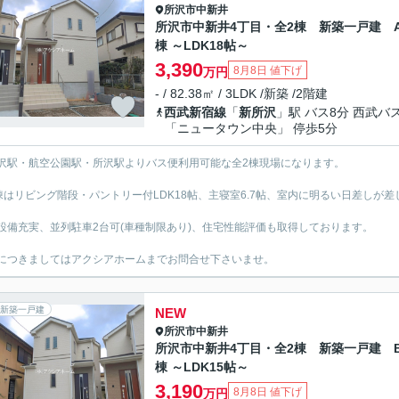
所沢市
中新井
所沢市中新井4丁目・全2棟 新築一戸建 
棟 ～LDK18帖～
3,390
8月8日 値下げ
万円
- / 82.38㎡ / 3LDK /新築 /2階建
西武新宿線
「
新所沢
」駅 バス8分 西武バ
「ニュータウン中央」 停歩5分
沢駅・航空公園駅・所沢駅よりバス便利用可能な全2棟現場になります。
棟はリビング階段・パントリー付LDK18帖、主寝室6.7帖、室内に明るい日差しが差
設備充実、並列駐車2台可(車種制限あり)、住宅性能評価も取得しております。
につきましてはアクシアホームまでお問合せ下さいませ。
新築一戸建
NEW
所沢市
中新井
所沢市中新井4丁目・全2棟 新築一戸建 
棟 ～LDK15帖～
3,190
8月8日 値下げ
万円