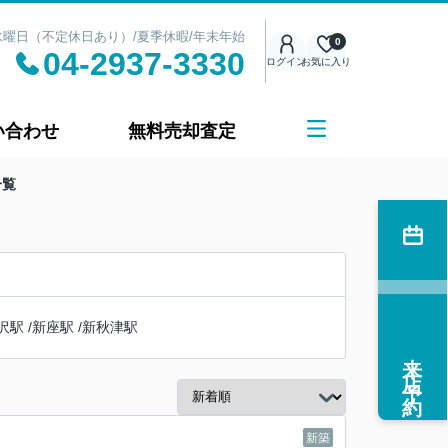
日：水曜日（不定休日あり）/夏季休暇/年末年始
0
04-2937-3330
ログイン
お気に入り
い合わせ
無料売却査定
一覧
沢駅
/
新座駅
/
新秋津駅
来店予約
新築