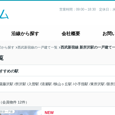
営業時間：09:00～18:30 定休
沿線から探す
会社概要
お問
西武新宿線 新所沢駅の一戸建て
駅から探す
西武新宿線の一戸建て一覧
覧
すすめの駅
蔵藤沢駅
/
所沢駅
/
入曽駅
/
清瀬駅
/
狭山ヶ丘駅
/
小手指駅
/
東所沢駅
/
新所
（会員物件 12件）
新築一戸建
NEW