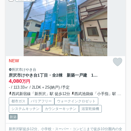
NEW
所沢市けやき台
所沢市けやき台1丁目・全2棟 新築一戸建 1号棟 ～3階建～
4,080
万円
- / 113.33㎡ / 2LDK＋2S(納戸) /予定
西武新宿線「新所沢」駅 徒歩12分
西武池袋線「小手指」駅 徒歩21分
都市ガス
バリアフリー
ウォークインクロゼット
システムキッチン
カウンターキッチン
浴室乾燥機
新築
新所沢駅徒歩12分、小学校・スーパー・コンビニまで徒歩10分圏内の全