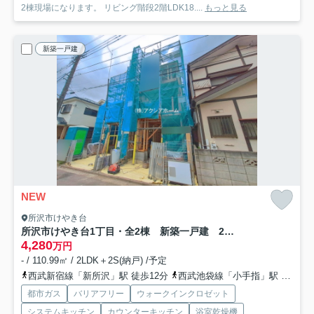
2棟現場になります。 リビング階段2階LDK18....
もっと見る
新築一戸建
NEW
所沢市けやき台
所沢市けやき台1丁目・全2棟 新築一戸建 2号棟 ～3階建～
4,280
万円
- / 110.99㎡ / 2LDK＋2S(納戸) /予定
西武新宿線「新所沢」駅 徒歩12分
西武池袋線「小手指」駅 徒歩21分
都市ガス
バリアフリー
ウォークインクロゼット
システムキッチン
カウンターキッチン
浴室乾燥機