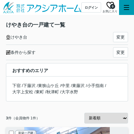
0
ログイン
お気に入り
けやき台の一戸建て一覧
けやき台
変更
条件から探す
変更
おすすめのエリア
下宿
/
下藤沢
/
東狭山ケ丘
/
中里
/
東藤沢
/
小手指南
/
大字上安松
/
東町
/
秋津町
/
大字水野
3
件（会員物件 1件）
新築一戸建