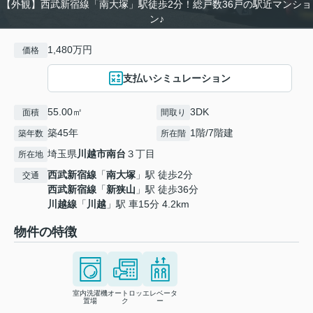
【外観】西武新宿線「南大塚」駅徒歩2分！総戸数36戸の駅近マンショ
ン♪
1,480万円
価格
支払いシミュレーション
55.00㎡
3DK
面積
間取り
築45年
1階/7階建
築年数
所在階
埼玉県
川越市
南台
３丁目
所在地
西武新宿線
「
南大塚
」駅 徒歩2分
交通
西武新宿線
「
新狭山
」駅 徒歩36分
川越線
「
川越
」駅 車15分 4.2km
物件の特徴
室内洗濯機
オートロッ
エレベータ
置場
ク
ー