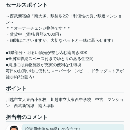
セールスポイント
～西武新宿線「南大塚」駅徒歩2分！利便性の良い駅近マンショ
ン～
＊＊オーナーチェンジ物件です＊＊
・賃貸中（賃料/月額67000円）
・細則はございますが、大切なペットと一緒に暮らせます♪
■1階部分・明るい陽光が差し込む南向き3DK
■全居室収納スペース付きでゆとりのある住空間
■周辺には買物施設が充実の便利な住環境
毎日のお買い物に便利なスーパーやコンビニ、ドラッグストアが
徒歩約3分圏内♪
ポイント
川越市立大東西小学校
川越市立大東西中学校
中古
マンショ
ン
西武新宿線
南大塚駅
担当者のコメント
投資用物件をお探しの方向け！