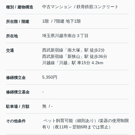
中古マンション / 鉄骨鉄筋コンクリート
種別 / 建物構造
1階 / 7階建 地下1階
所在階 / 階建
埼玉県
川越市
南台
３丁目
所在地
西武新宿線
「
南大塚
」駅 徒歩2分
交通
西武新宿線
「
新狭山
」駅 徒歩36分
川越線
「
川越
」駅 車15分 4.2km
5,350円
修繕積立金
-
修繕積立基金
無 / -
駐車場 / 月額
ペット飼育可能（細則あり）/楽器の使用制限
その他条件
有り（夜11時～翌朝6時までは禁止）