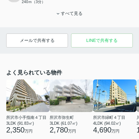
240ｍ（3分）
すべて見る
メールで共有する
LINEで共有する
よく見られている物件
所沢市小手指南４丁目
所沢市弥生町
所沢市緑町４丁目
3LDK (91.83㎡)
3LDK (61.07㎡)
4LDK (94.02㎡)
3
2,350
2,780
4,690
万円
万円
万円