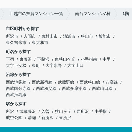
川越市の投資マンション一覧
南台マンションA棟
1階
市区町村から探す
所沢市
入間市
東村山市
清瀬市
狭山市
飯能市
東久留米市
東大和市
町名から探す
下宿
東藤沢
下藤沢
東狭山ケ丘
小手指南
中里
大字下安松
東町
大字水野
大字山口
沿線から探す
西武池袋線
西武新宿線
武蔵野線
西武狭山線
八高線
西武国分寺線
西武秩父線
西武多摩湖線
西武山口線
西武拝島線
駅から探す
所沢
武蔵藤沢
入曽
狭山ヶ丘
西所沢
小手指
航空公園
清瀬
新所沢
東所沢