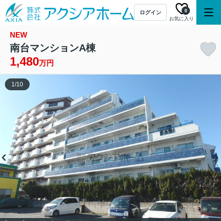
0
ログイン
お気に入り
NEW
南台マンションA棟
1,480
万円
1
/
10