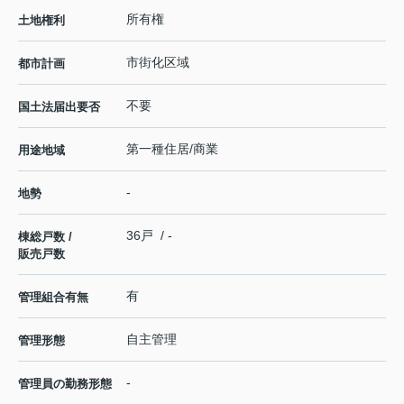
所有権
土地権利
市街化区域
都市計画
不要
国土法届出要否
第一種住居/商業
用途地域
-
地勢
36戸 / -
棟総戸数 /
販売戸数
有
管理組合有無
自主管理
管理形態
-
管理員の勤務形態