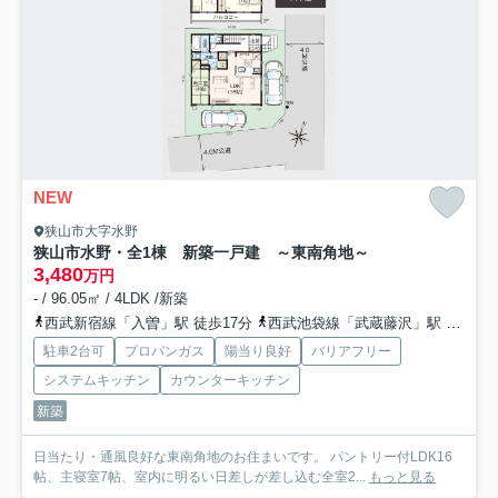
NEW
狭山市大字水野
狭山市水野・全1棟 新築一戸建 ～東南角地～
3,480
万円
- / 96.05㎡ / 4LDK /新築
西武新宿線「入曽」駅 徒歩17分
西武池袋線「武蔵藤沢」駅 徒歩26分
駐車2台可
プロパンガス
陽当り良好
バリアフリー
システムキッチン
カウンターキッチン
新築
日当たり・通風良好な東南角地のお住まいです。 パントリー付LDK16
帖、主寝室7帖、室内に明るい日差しが差し込む全室2...
もっと見る