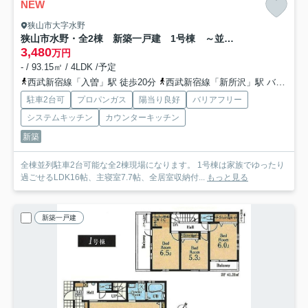
NEW
狭山市大字水野
狭山市水野・全2棟 新築一戸建 1号棟 ～並列駐車2台可～
3,480
万円
- / 93.15㎡ / 4LDK /予定
西武新宿線「入曽」駅 徒歩20分
西武新宿線「新所沢」駅 バス20分 西武バス「西武フラワーヒル」 停歩14分
駐車2台可
プロパンガス
陽当り良好
バリアフリー
システムキッチン
カウンターキッチン
新築
全棟並列駐車2台可能な全2棟現場になります。 1号棟は家族でゆったり
過ごせるLDK16帖、主寝室7.7帖、全居室収納付...
もっと見る
新築一戸建