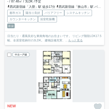
- / 87.48㎡ / 3LDK /予定
西武新宿線「入曽」駅 徒歩17分
西武新宿線「狭山市」駅 バス6分 西武バス「狭山台団地」 停歩13分
都市ガス
陽当り良好
バリアフリー
システムキッチン
カウンターキッチン
浴室乾燥機
新築
日当たり・通風良好な東南角地のお住まいです。 リビング階段LDK17.5
帖、全居室収納付の3LDK。 建物設備充実、...
もっと見る
中古一戸建
NEW