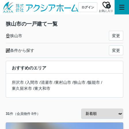
0
ログイン
お気に入り
狭山市の一戸建て一覧
狭山市
変更
条件から探す
変更
おすすめのエリア
所沢市
/
入間市
/
清瀬市
/
東村山市
/
狭山市
/
飯能市
/
東久留米市
/
東大和市
31
件（会員物件 8件）