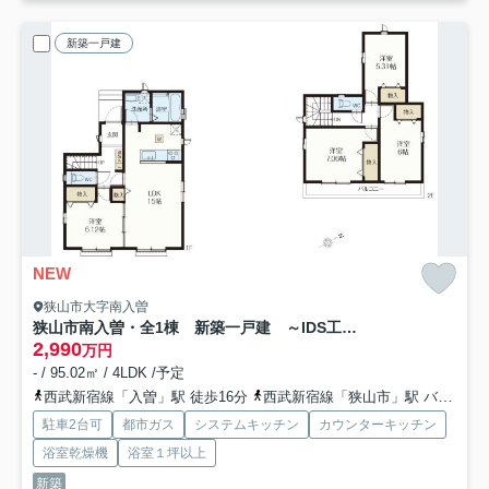
新築一戸建
NEW
狭山市大字南入曽
狭山市南入曽・全1棟 新築一戸建 ～IDS工法～
2,990
万円
- / 95.02㎡ / 4LDK /予定
西武新宿線「入曽」駅 徒歩16分
西武新宿線「狭山市」駅 バス8分 西武バス「狭山台団地」 停歩13分
駐車2台可
都市ガス
システムキッチン
カウンターキッチン
浴室乾燥機
浴室１坪以上
新築