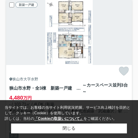
新築一戸建
狭山市大字水野
～カースペース並列3台
狭山市水野・全3棟 新築一戸建 2号棟
～
4,480
万円
- / 103.71㎡ / 4LDK /新築
当サイトでは、お客様の当サイト利用状況把握、サービス向上検討を目的と
西武新宿線「入曽」駅 徒歩13分
西武池袋線「武蔵藤沢」駅 徒歩26分
して、クッキー（Cookie）を使用しています。
詳しくは、当社の
「Cookieの取扱いについて」
をご確認ください。
プロパンガス
システムキッチン
カウンターキッチン
食器洗い乾燥機
浴室乾燥機
浴室１坪以上
閉じる
新築