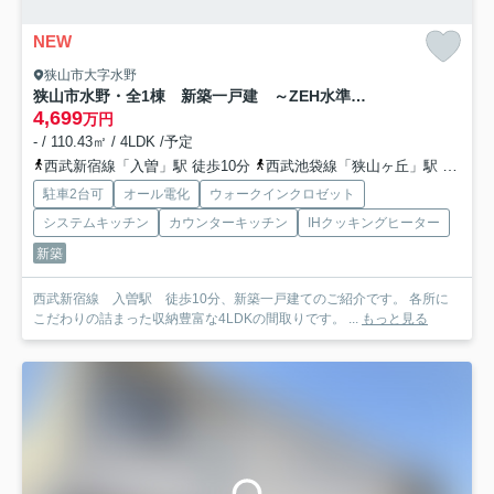
NEW
狭山市大字水野
狭山市水野・全1棟 新築一戸建 ～ZEH水準の省エネ住宅～
4,699
万円
- / 110.43㎡ / 4LDK /予定
西武新宿線「入曽」駅 徒歩10分
西武池袋線「狭山ヶ丘」駅 徒歩34分
駐車2台可
オール電化
ウォークインクロゼット
システムキッチン
カウンターキッチン
IHクッキングヒーター
新築
西武新宿線 入曽駅 徒歩10分、新築一戸建てのご紹介です。 各所に
こだわりの詰まった収納豊富な4LDKの間取りです。 ...
もっと見る