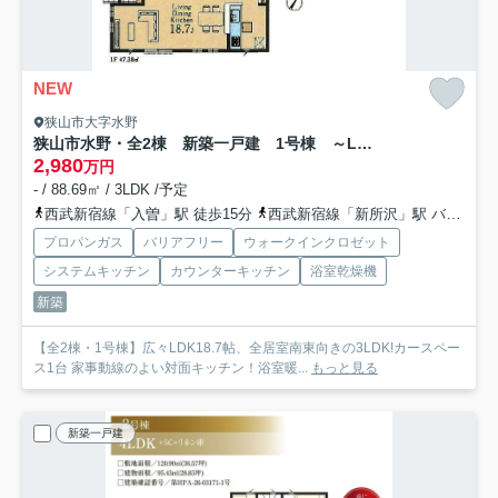
NEW
狭山市大字水野
狭山市水野・全2棟 新築一戸建 1号棟 ～LDK18.7帖～
2,980
万円
- / 88.69㎡ / 3LDK /予定
西武新宿線「入曽」駅 徒歩15分
西武新宿線「新所沢」駅 バス19分 西武バス「西武フラワーヒル」 停歩16分
プロパンガス
バリアフリー
ウォークインクロゼット
システムキッチン
カウンターキッチン
浴室乾燥機
新築
【全2棟・1号棟】広々LDK18.7帖、全居室南東向きの3LDK!カースペー
ス1台 家事動線のよい対面キッチン！浴室暖...
もっと見る
新築一戸建