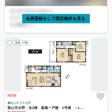
会員登録をして限定物件を見る
新築一戸建
NEW
狭山市大字水野
狭山市水野・全2棟 新築一戸建 2号棟 ～LDK19.7帖～