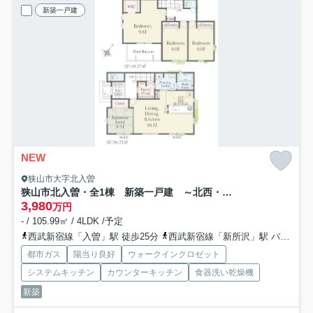
新築一戸建
NEW
狭山市大字北入曽
狭山市北入曽・全1棟 新築一戸建 ～北西・南西角地～
3,980
万円
- / 105.99㎡ / 4LDK /予定
西武新宿線「入曽」駅 徒歩25分
西武新宿線「新所沢」駅 バス17分 西武バス「西武フラワーヒル」 停歩6分
都市ガス
陽当り良好
ウォークインクロゼット
システムキッチン
カウンターキッチン
食器洗い乾燥機
新築