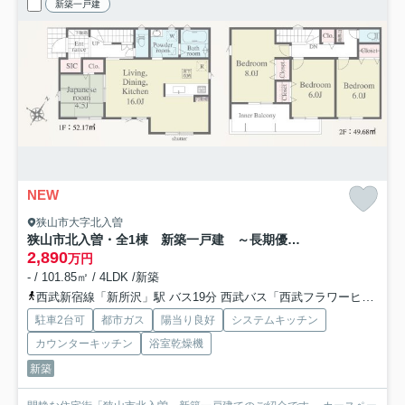
新築一戸建
NEW
狭山市大字北入曽
狭山市北入曽・全1棟 新築一戸建 ～長期優良住宅認定物件～
2,890
万円
- / 101.85㎡ / 4LDK /新築
西武新宿線「新所沢」駅 バス19分 西武バス「西武フラワーヒル」 停歩4分
駐車2台可
都市ガス
陽当り良好
システムキッチン
カウンターキッチン
浴室乾燥機
新築