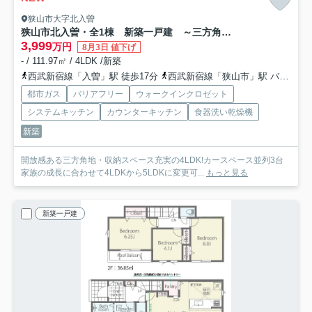
狭山市大字北入曽
狭山市北入曽・全1棟 新築一戸建 ～三方角地～
3,999
万円
8月3日 値下げ
- / 111.97㎡ / 4LDK /新築
西武新宿線「入曽」駅 徒歩17分
西武新宿線「狭山市」駅 バス8分 西武バス「狭山台団地」 停歩13分
都市ガス
バリアフリー
ウォークインクロゼット
システムキッチン
カウンターキッチン
食器洗い乾燥機
新築
開放感ある三方角地・収納スペース充実の4LDK!カースペース並列3台
家族の成長に合わせて4LDKから5LDKに変更可...
もっと見る
新築一戸建