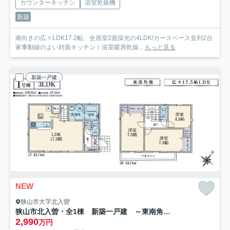
カウンターキッチン
浴室乾燥機
新築
南向きの広々LDK17.2帖、全居室2面採光の4LDK!カースペース並列2台
家事動線のよい対面キッチン！浴室暖房乾燥...
もっと見る
新築一戸建
NEW
狭山市大字北入曽
狭山市北入曽・全1棟 新築一戸建 ～東南角地～
2,990
万円