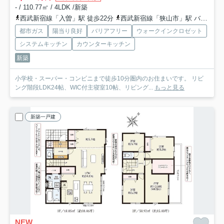
- / 110.77㎡ / 4LDK /新築
西武新宿線「入曽」駅 徒歩22分
西武新宿線「狭山市」駅 バス7分 西武バス「狭山台南」 停歩7分
都市ガス
陽当り良好
バリアフリー
ウォークインクロゼット
システムキッチン
カウンターキッチン
新築
小学校・スーパー・コンビニまで徒歩10分圏内のお住まいです。 リビ
ング階段LDK24帖、WIC付主寝室10帖、リビング...
もっと見る
新築一戸建
NEW