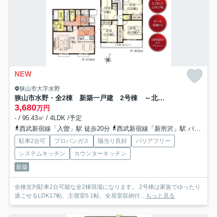
NEW
狭山市大字水野
狭山市水野・全2棟 新築一戸建 2号棟 ～北東・南東角地～
3,680
万円
- / 95.43㎡ / 4LDK /予定
西武新宿線「入曽」駅 徒歩20分
西武新宿線「新所沢」駅 バス20分 西武バス「西武フラワーヒル」 停歩14分
駐車2台可
プロパンガス
陽当り良好
バリアフリー
システムキッチン
カウンターキッチン
新築
全棟並列駐車2台可能な全2棟現場になります。 2号棟は家族でゆったり
過ごせるLDK17帖、主寝室6.1帖、全居室収納付...
もっと見る