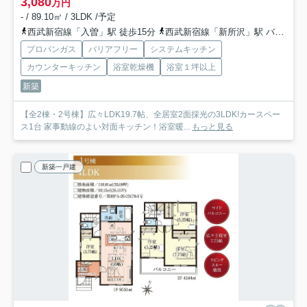
3,080
万円
- / 89.10㎡ / 3LDK /予定
西武新宿線「入曽」駅 徒歩15分
西武新宿線「新所沢」駅 バス19分 西武バス「西武フラワーヒル」 停歩16分
プロパンガス
バリアフリー
システムキッチン
カウンターキッチン
浴室乾燥機
浴室１坪以上
新築
【全2棟・2号棟】広々LDK19.7帖、全居室2面採光の3LDK!カースペー
ス1台 家事動線のよい対面キッチン！浴室暖...
もっと見る
新築一戸建