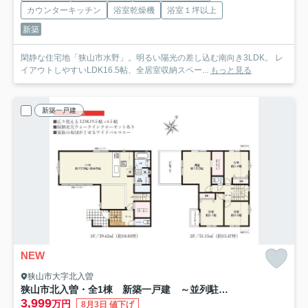
カウンターキッチン
浴室乾燥機
浴室１坪以上
新築
閑静な住宅地「狭山市水野」。明るい陽光の差し込む南向き3LDK。 レ
イアウトしやすいLDK16.5帖、全居室収納スペー...
もっと見る
新築一戸建
NEW
狭山市大字北入曽
狭山市北入曽・全1棟 新築一戸建 ～並列駐車3台可～
3,999
万円
8月3日 値下げ