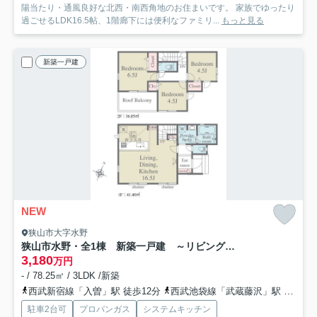
陽当たり・通風良好な北西・南西角地のお住まいです。 家族でゆったり
過ごせるLDK16.5帖、1階廊下には便利なファミリ...
もっと見る
新築一戸建
NEW
狭山市大字水野
狭山市水野・全1棟 新築一戸建 ～リビング階段～
3,180
万円
- / 78.25㎡ / 3LDK /新築
西武新宿線「入曽」駅 徒歩12分
西武池袋線「武蔵藤沢」駅 徒歩25分
駐車2台可
プロパンガス
システムキッチン