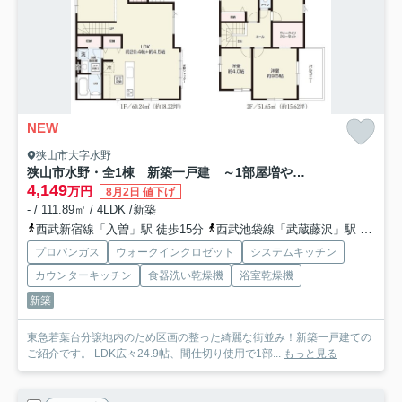
NEW
狭山市大字水野
狭山市水野・全1棟 新築一戸建 ～1部屋増やせる～
4,149
万円
8月2日 値下げ
- / 111.89㎡ / 4LDK /新築
西武新宿線「入曽」駅 徒歩15分
西武池袋線「武蔵藤沢」駅 徒歩29分
プロパンガス
ウォークインクロゼット
システムキッチン
カウンターキッチン
食器洗い乾燥機
浴室乾燥機
新築
東急若葉台分譲地内のため区画の整った綺麗な街並み！新築一戸建ての
ご紹介です。 LDK広々24.9帖、間仕切り使用で1部...
もっと見る