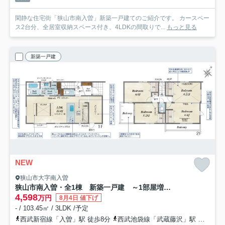
閑静な住宅街「狭山市南入曽」新築一戸建てのご紹介です。 カースペー
ス2台分、全居室収納スペース付き、4LDKの間取りで...
もっと見る
新築一戸建
NEW
狭山市大字南入曽
狭山市南入曽・全1棟 新築一戸建 ～1部屋増やせる！～
4,598
万円
8月4日 値下げ
- / 103.45㎡ / 3LDK /予定
西武新宿線「入曽」駅 徒歩8分
西武池袋線「武蔵藤沢」駅 徒歩25分