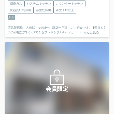
都市ガス
システムキッチン
カウンターキッチン
食器洗い乾燥機
浴室乾燥機
浴室１坪以上
新築
西武新宿線 入曽駅 徒歩8分、新築一戸建てのご紹介です。 1部屋を2
つの部屋にアレンジできるフレキシブルルーム、3LD...
もっと見る
会員限定