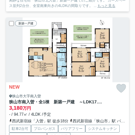
閑静な住宅街「狭山市北入曽」新築一戸建てのご紹介です。 カースペー
ス並列2台分、全室南東向きの4LDKの間取りです。 ...
もっと見る
新築一戸建
NEW
狭山市大字南入曽
狭山市南入曽・全1棟 新築一戸建 ～LDK17.2帖～
3,180
万円
- / 94.77㎡ / 4LDK /予定
西武新宿線「入曽」駅 徒歩18分
西武新宿線「狭山市」駅 バス8分 西武バス「狭山台南」 停歩19分
駐車2台可
プロパンガス
バリアフリー
システムキッチン