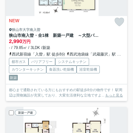
NEW
狭山市大字南入曽
狭山市南入曽・全1棟 新築一戸建 ～大型パントリー付～
2,990
万円
- / 79.85㎡ / 3LDK /新築
西武新宿線「入曽」駅 徒歩8分
西武池袋線「武蔵藤沢」駅 徒歩25分
都市ガス
バリアフリー
システムキッチン
カウンターキッチン
食器洗い乾燥機
浴室乾燥機
新築
都心まで通勤されている方にもおすすめの駅徒歩8分の物件です！ 駅周
辺は買物施設が充実しており、大変生活便利な立地ですよ...
もっと見る
新築一戸建