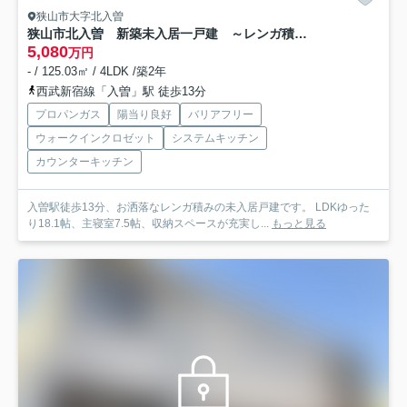
狭山市大字北入曽
狭山市北入曽 新築未入居一戸建 ～レンガ積みのお洒落な外観～
5,080
万円
- / 125.03㎡ / 4LDK /築2年
西武新宿線「入曽」駅 徒歩13分
プロパンガス
陽当り良好
バリアフリー
ウォークインクロゼット
システムキッチン
カウンターキッチン
入曽駅徒歩13分、お洒落なレンガ積みの未入居戸建です。 LDKゆった
り18.1帖、主寝室7.5帖、収納スペースが充実し...
もっと見る