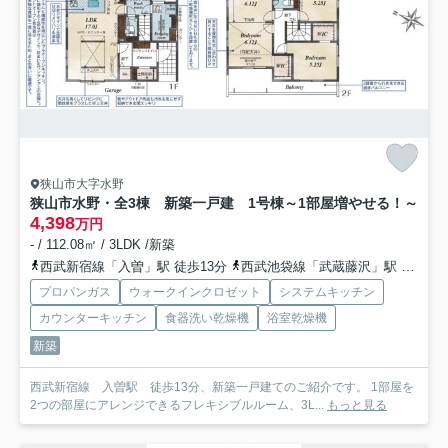
狭山市大字水野
狭山市水野・全3棟 新築一戸建 1号棟
～1部屋増やせる！～
4,398
万円
- / 112.08㎡ / 3LDK /新築
西武新宿線「入曽」駅 徒歩13分
西武池袋線「武蔵藤沢」駅 徒歩26分
プロパンガス
ウォークインクロゼット
システムキッチン
カウンターキッチン
食器洗い乾燥機
浴室乾燥機
新築
西武新宿線 入曽駅 徒歩13分、新築一戸建てのご紹介です。 1部屋を
2つの部屋にアレンジできるフレキシブルルーム、3L...
もっと見る