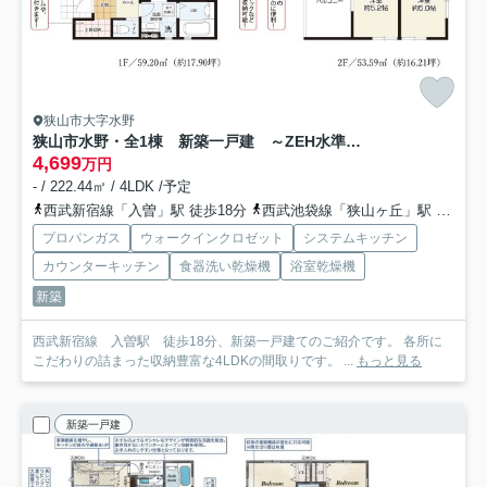
狭山市大字水野
狭山市水野・全1棟 新築一戸建 ～ZEH水準の省エネ住宅～
4,699
万円
- / 222.44㎡ / 4LDK /予定
西武新宿線「入曽」駅 徒歩18分
西武池袋線「狭山ヶ丘」駅 徒歩47分
プロパンガス
ウォークインクロゼット
システムキッチン
カウンターキッチン
食器洗い乾燥機
浴室乾燥機
新築
西武新宿線 入曽駅 徒歩18分、新築一戸建てのご紹介です。 各所に
こだわりの詰まった収納豊富な4LDKの間取りです。 ...
もっと見る
新築一戸建