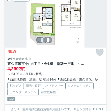
NEW
東久留米市小山
東久留米市小山4丁目・全1棟 新築一戸建 ～南西角地～
4,290
万円
- / 63.96㎡ / 3LDK /新築
西武池袋線「清瀬」駅 徒歩14分
西武池袋線「東久留米」駅 徒歩16分
都市ガス
陽当り良好
バリアフリー
システムキッチン
カウンターキッチン
浴室乾燥機
新築
日当たり・通風良好な南西角地のお住まいです。 リビング階段LDK13.1