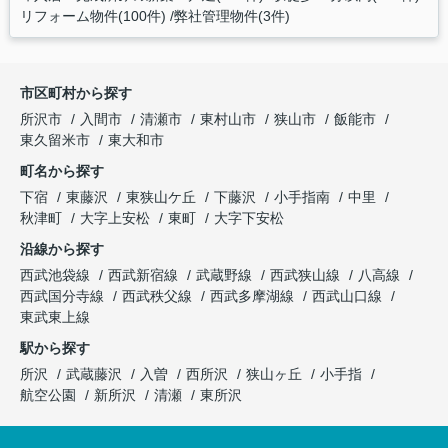
リフォーム物件(100件)
弊社管理物件(3件)
市区町村から探す
所沢市
入間市
清瀬市
東村山市
狭山市
飯能市
東久留米市
東大和市
町名から探す
下宿
東藤沢
東狭山ケ丘
下藤沢
小手指南
中里
秋津町
大字上安松
東町
大字下安松
沿線から探す
西武池袋線
西武新宿線
武蔵野線
西武狭山線
八高線
西武国分寺線
西武秩父線
西武多摩湖線
西武山口線
東武東上線
駅から探す
所沢
武蔵藤沢
入曽
西所沢
狭山ヶ丘
小手指
航空公園
新所沢
清瀬
東所沢