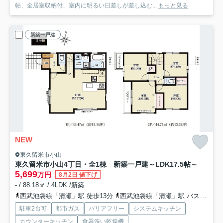
帖、全居室収納付、室内に明るい日差しが差し込む...
もっと見る
新築一戸建
NEW
東久留米市小山
東久留米市小山4丁目・全1棟 新築一戸建
～LDK17.5帖～
5,699
万円
8月2日 値下げ
- / 88.18㎡ / 4LDK /新築
西武池袋線「清瀬」駅 徒歩13分
西武池袋線「清瀬」駅 バス4分 西武バス「小山児童学園」 停歩8分
駐車2台可
都市ガス
バリアフリー
システムキッチン
カウンターキッチン
食器洗い乾燥機