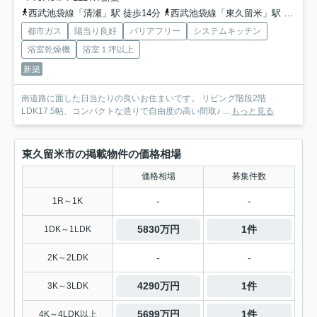
西武池袋線「清瀬」駅 徒歩14分
西武池袋線「東久留米」駅 バス5分 西武バス「さいわい福祉センター」 停歩10分
都市ガス
陽当り良好
バリアフリー
システムキッチン
浴室乾燥機
浴室１坪以上
新築
南道路に面した日当たりの良いお住まいです。 リビング階段2階
LDK17.5帖、コンパクトな造りで自由度の高い間取♪ ...
もっと見る
東久留米市の掲載物件の価格相場
価格相場
募集件数
-
-
1R～1K
5830万円
1件
1DK～1LDK
-
-
2K～2LDK
4290万円
1件
3K～3LDK
5699万円
1件
4K～4LDK以上