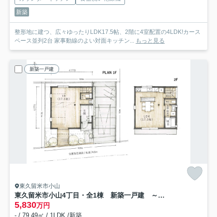
新築
整形地に建つ、広々ゆったりLDK17.5帖、2階に4室配置の4LDK!カース
ペース並列2台 家事動線のよい対面キッチン...
もっと見る
新築一戸建
東久留米市小山
東久留米市小山4丁目・全1棟 新築一戸建 ～建物設備充実～
5,830
万円
- / 79.49㎡ / 1LDK /新築