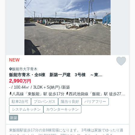
NEW
飯能市大字青木
飯能市青木・全8棟 新築一戸建 3号棟 ～東南角地～
2,990
万円
- / 100.44㎡ / 3LDK＋S(納戸) /新築
八高線「東飯能」駅 徒歩17分
西武池袋線「飯能」駅 徒歩27分
西
駐車2台可
プロパンガス
陽当り良好
バリアフリー
システムキッチン
カウンターキッチン
新築
東飯能駅徒歩17分の全8棟現場になります。 3号棟は家族でゆったり過