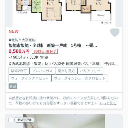
NEW
飯能市大字飯能
飯能市飯能・全2棟 新築一戸建 1号棟 ～畳コーナーあり～
2,580
万円
8月3日 値下げ
- / 98.54㎡ / 3LDK /新築
西武池袋線「飯能」駅 バス12分 国際興業バス「本郷」 停歩3分
西
駐車2台可
プロパンガス
陽当り良好
バリアフリー
ウォークインクロゼット
ウォークインシューズクロゼット
新築
自然豊かな住環境に建つ新築2棟。 収納スペースが充実した間取りなの
で、荷物の多い方でもお部屋をすっきり整頓できますよ♪...
もっと見る
新築一戸建