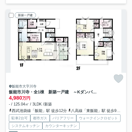
新築一戸建
飯能市大字川寺
飯能市川寺・全1棟 新築一戸建 ～Kダンパー搭載～
4,980
万円
- / 125.04㎡ / 3LDK /新築
西武池袋線「飯能」駅 徒歩12分
八高線「東飯能」駅 徒歩9分
西
駐車2台可
都市ガス
バリアフリー
ウォークインクロゼット
システムキッチン
カウンターキッチン