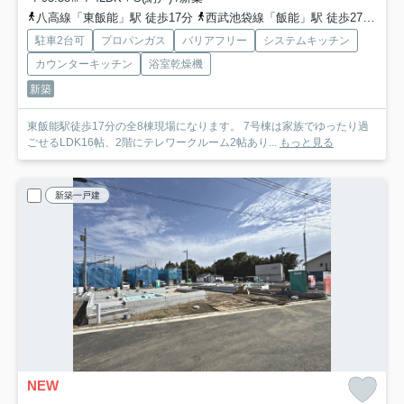
八高線「東飯能」駅 徒歩17分
西武池袋線「飯能」駅 徒歩27分
西
駐車2台可
プロパンガス
バリアフリー
システムキッチン
カウンターキッチン
浴室乾燥機
新築
東飯能駅徒歩17分の全8棟現場になります。 7号棟は家族でゆったり過
ごせるLDK16帖、2階にテレワークルーム2帖あり...
もっと見る
新築一戸建
NEW