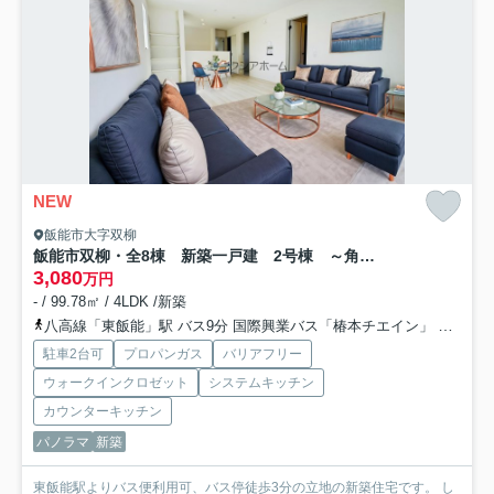
NEW
飯能市大字双柳
飯能市双柳・全8棟 新築一戸建 2号棟 ～角地・駐車2台～
3,080
万円
- / 99.78㎡ / 4LDK /新築
八高線「東飯能」駅 バス9分 国際興業バス「椿本チエイン」 停歩3分
駐車2台可
プロパンガス
バリアフリー
ウォークインクロゼット
システムキッチン
カウンターキッチン
パノラマ
新築
東飯能駅よりバス便利用可、バス停徒歩3分の立地の新築住宅です。 し