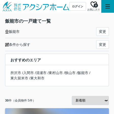
0
ログイン
お気に入り
飯能市の一戸建て一覧
飯能市
変更
条件から探す
変更
おすすめのエリア
所沢市
/
入間市
/
清瀬市
/
東村山市
/
狭山市
/
飯能市
/
東久留米市
/
東大和市
30
件（会員物件 5件）