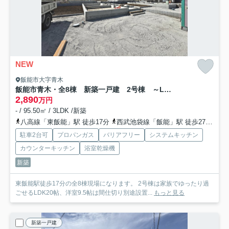
NEW
飯能市大字青木
飯能市青木・全8棟 新築一戸建 2号棟 ～LDK20帖～
2,890
万円
- / 95.50㎡ / 3LDK /新築
八高線「東飯能」駅 徒歩17分
西武池袋線「飯能」駅 徒歩27分
西
駐車2台可
プロパンガス
バリアフリー
システムキッチン
カウンターキッチン
浴室乾燥機
新築
東飯能駅徒歩17分の全8棟現場になります。 2号棟は家族でゆったり過
ごせるLDK20帖、洋室9.5帖は間仕切り別途設置...
もっと見る
新築一戸建