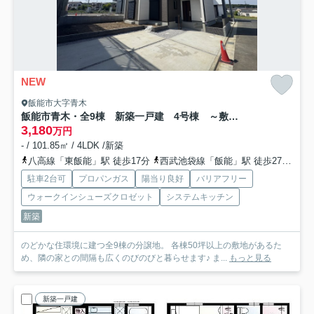
NEW
飯能市大字青木
飯能市青木・全9棟 新築一戸建 4号棟 ～敷地50坪～
3,180
万円
- / 101.85㎡ / 4LDK /新築
八高線「東飯能」駅 徒歩17分
西武池袋線「飯能」駅 徒歩27分
西
駐車2台可
プロパンガス
陽当り良好
バリアフリー
ウォークインシューズクロゼット
システムキッチン
新築
のどかな住環境に建つ全9棟の分譲地。 各棟50坪以上の敷地があるた
め、隣の家との間隔も広くのびのびと暮らせます♪ ま...
もっと見る
新築一戸建