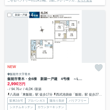
ごせるパントリー付LDK19帖、2階にテレワークル...
もっと見る
新築一戸建
NEW
飯能市大字青木
飯能市青木・全8棟 新築一戸建 4号棟 ～LDK18.7帖～
2,990
万円
- / 94.76㎡ / 4LDK /新築
八高線「東飯能」駅 徒歩17分
西武池袋線「飯能」駅 徒歩27分
西
駐車2台可
プロパンガス
陽当り良好
バリアフリー
システムキッチン
カウンターキッチン