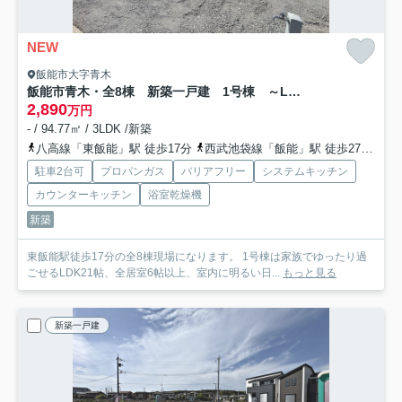
NEW
飯能市大字青木
飯能市青木・全8棟 新築一戸建 1号棟 ～LDK21帖～
2,890
万円
- / 94.77㎡ / 3LDK /新築
八高線「東飯能」駅 徒歩17分
西武池袋線「飯能」駅 徒歩27分
西
駐車2台可
プロパンガス
バリアフリー
システムキッチン
カウンターキッチン
浴室乾燥機
新築
東飯能駅徒歩17分の全8棟現場になります。 1号棟は家族でゆったり過
ごせるLDK21帖、全居室6帖以上、室内に明るい日...
もっと見る
新築一戸建