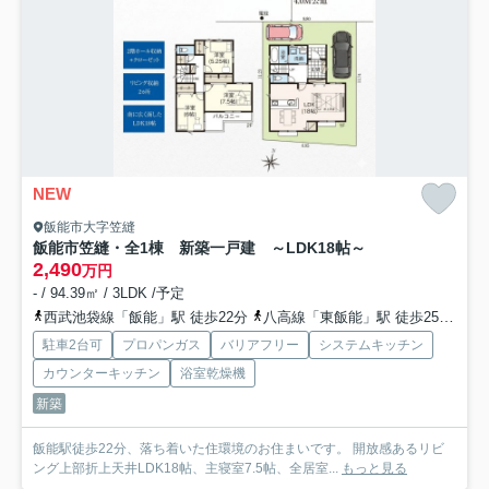
NEW
飯能市大字笠縫
飯能市笠縫・全1棟 新築一戸建 ～LDK18帖～
2,490
万円
- / 94.39㎡ / 3LDK /予定
西武池袋線「飯能」駅 徒歩22分
八高線「東飯能」駅 徒歩25分
西
駐車2台可
プロパンガス
バリアフリー
システムキッチン
カウンターキッチン
浴室乾燥機
新築
飯能駅徒歩22分、落ち着いた住環境のお住まいです。 開放感あるリビ
ング上部折上天井LDK18帖、主寝室7.5帖、全居室...
もっと見る