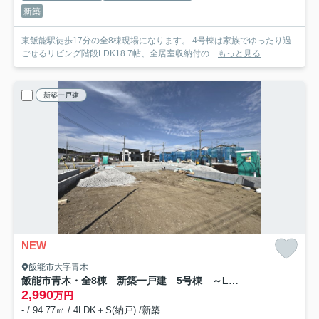
新築
東飯能駅徒歩17分の全8棟現場になります。 4号棟は家族でゆったり過
ごせるリビング階段LDK18.7帖、全居室収納付の...
もっと見る
新築一戸建
NEW
飯能市大字青木
飯能市青木・全8棟 新築一戸建 5号棟 ～LDK16帖～
2,990
万円
- / 94.77㎡ / 4LDK＋S(納戸) /新築