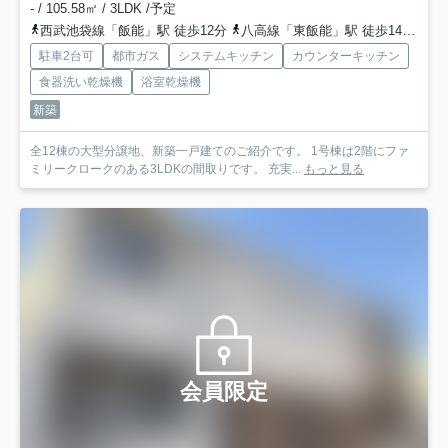
- / 105.58㎡ / 3LDK /予定
西武池袋線「飯能」駅 徒歩12分
八高線「東飯能」駅 徒歩14分
西
駐車2台可
都市ガス
システムキッチン
カウンターキッチン
食器洗い乾燥機
浴室乾燥機
新築
全12棟の大型分譲地、新築一戸建てのご紹介です。 1号棟は2階にファ
ミリークロークのある3LDKの間取りです。 充実...
もっと見る
会員限定