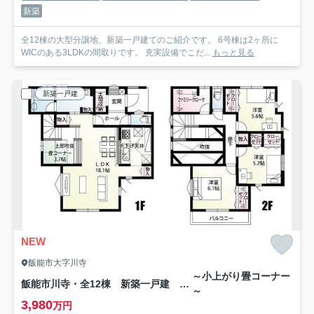
新築
全12棟の大型分譲地、新築一戸建てのご紹介です。 6号棟は2ヶ所に
WICのある3LDKの間取りです。 充実設備でこだ...
もっと見る
新築一戸建
NEW
飯能市大字川寺
～小上がり畳コーナー
飯能市川寺・全12棟 新築一戸建 1号棟
～
3,980
万円