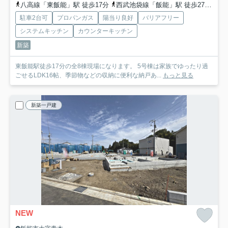
八高線「東飯能」駅 徒歩17分
西武池袋線「飯能」駅 徒歩27分
西
駐車2台可
プロパンガス
陽当り良好
バリアフリー
システムキッチン
カウンターキッチン
新築
東飯能駅徒歩17分の全8棟現場になります。 5号棟は家族でゆったり過
ごせるLDK16帖、季節物などの収納に便利な納戸あ...
もっと見る
新築一戸建
NEW