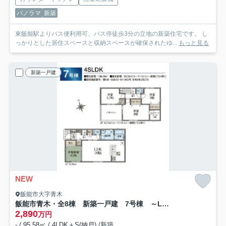
パノラマ
新築
東飯能駅よりバス便利用可、バス停徒歩3分の立地の新築住宅です。 し
っかりとした居住スペースと収納スペースが確保されたゆ...
もっと見る
新築一戸建
NEW
飯能市大字青木
飯能市青木・全8棟 新築一戸建 7号棟 ～LDK16帖～
2,890
万円
- / 95.58㎡ / 4LDK＋S(納戸) /新築