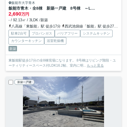
飯能市大字青木
飯能市青木・全8棟 新築一戸建 8号棟 ～LDK16.2帖～
2,690
万円
- / 92.13㎡ / 3LDK /新築
八高線「東飯能」駅 徒歩17分
西武池袋線「飯能」駅 徒歩27分
西
駐車2台可
プロパンガス
バリアフリー
システムキッチン
カウンターキッチン
浴室乾燥機
新築
東飯能駅徒歩17分の全8棟現場になります。 8号棟はリビング階段・ユ
ーティリティースペース付LDK16.2帖、室内に明...
もっと見る
新築一戸建