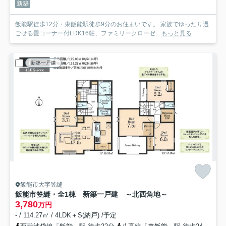
新築
飯能駅徒歩12分・東飯能駅徒歩9分のお住まいです。 家族でゆったり過
ごせる畳コーナー付LDK16帖、ファミリークローゼ...
もっと見る
新築一戸建
飯能市大字笠縫
飯能市笠縫・全1棟 新築一戸建 ～北西角地～
3,780
万円
- / 114.27㎡ / 4LDK＋S(納戸) /予定