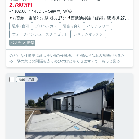
2,780
万円
- / 102.68㎡ / 4LDK＋S(納戸) /新築
八高線「東飯能」駅 徒歩17分
西武池袋線「飯能」駅 徒歩27分
西
駐車2台可
プロパンガス
陽当り良好
バリアフリー
ウォークインシューズクロゼット
システムキッチン
パノラマ
新築
のどかな住環境に建つ全9棟の分譲地。 各棟50坪以上の敷地があるた
め、隣の家との間隔も広くのびのびと暮らせます♪ ま...
もっと見る
新築一戸建