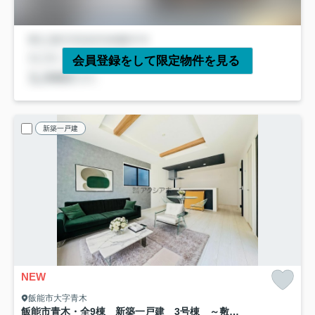
会員登録をして限定物件を見る
新築一戸建
NEW
飯能市大字青木
飯能市青木・全9棟 新築一戸建 3号棟 ～敷地50坪～