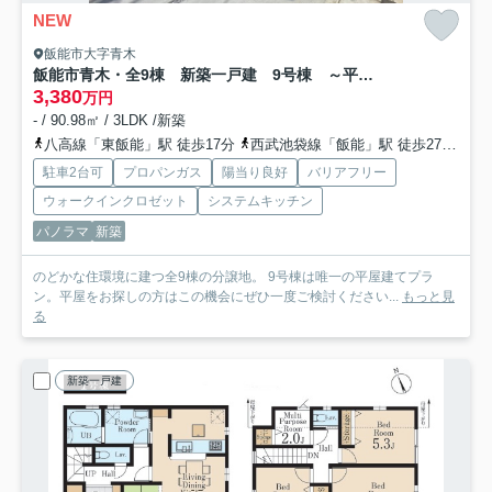
NEW
飯能市大字青木
飯能市青木・全9棟 新築一戸建 9号棟 ～平屋建て～
3,380
万円
- / 90.98㎡ / 3LDK /新築
八高線「東飯能」駅 徒歩17分
西武池袋線「飯能」駅 徒歩27分
西
駐車2台可
プロパンガス
陽当り良好
バリアフリー
ウォークインクロゼット
システムキッチン
パノラマ
新築
のどかな住環境に建つ全9棟の分譲地。 9号棟は唯一の平屋建てプラ
ン。平屋をお探しの方はこの機会にぜひ一度ご検討ください...
もっと見
る
新築一戸建