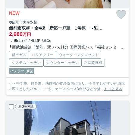
NEW
飯能市大字双柳
飯能市双柳・全4棟 新築一戸建 1号棟 ～駐車並列3台分～
2,980
万円
- / 95.57㎡ / 4LDK /新築
西武池袋線「飯能」駅 バス11分 国際興業バス「福祉センター（飯能市）」 停歩6分
都市ガス
バリアフリー
ウォークインクロゼット
システムキッチン
カウンターキッチン
浴室乾燥機
パノラマ
新築
小・中学校、保育園、幼稚園が徒歩圏内にあり、子育てしやすい住環境
♪ 広々としたバルコニーや、カースペース3台分などが魅...
もっと見る
新築一戸建