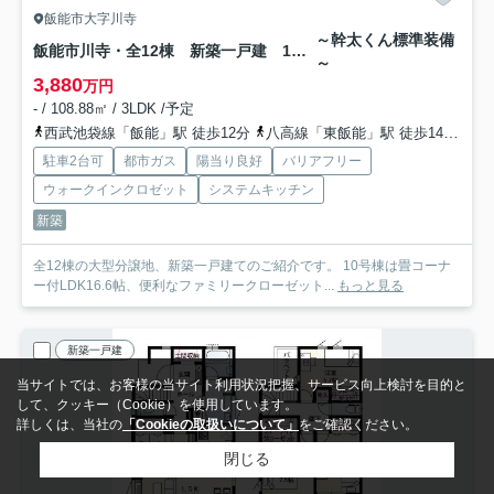
飯能市大字川寺
～幹太くん標準装備
飯能市川寺・全12棟 新築一戸建 10号棟
～
3,880
万円
- / 108.88㎡ / 3LDK /予定
西武池袋線「飯能」駅 徒歩12分
八高線「東飯能」駅 徒歩14分
西
駐車2台可
都市ガス
陽当り良好
バリアフリー
ウォークインクロゼット
システムキッチン
新築
全12棟の大型分譲地、新築一戸建てのご紹介です。 10号棟は畳コーナ
ー付LDK16.6帖、便利なファミリークローゼット...
もっと見る
新築一戸建
当サイトでは、お客様の当サイト利用状況把握、サービス向上検討を目的と
して、クッキー（Cookie）を使用しています。
詳しくは、当社の
「Cookieの取扱いについて」
をご確認ください。
閉じる