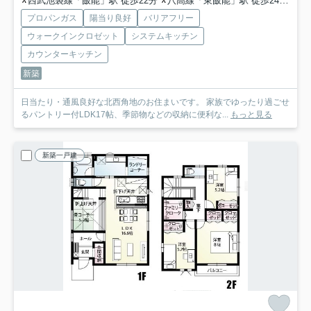
西武池袋線「飯能」駅 徒歩22分
八高線「東飯能」駅 徒歩24分
西
プロパンガス
陽当り良好
バリアフリー
ウォークインクロゼット
システムキッチン
カウンターキッチン
新築
日当たり・通風良好な北西角地のお住まいです。 家族でゆったり過ごせ
るパントリー付LDK17帖、季節物などの収納に便利な...
もっと見る
新築一戸建