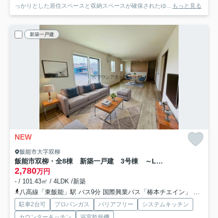
っかりとした居住スペースと収納スペースが確保されたゆ...
もっと見る
新築一戸建
NEW
飯能市大字双柳
飯能市双柳・全8棟 新築一戸建 3号棟 ～LDK21.3帖～
2,780
万円
- / 101.43㎡ / 4LDK /新築
八高線「東飯能」駅 バス9分 国際興業バス「椿本チエイン」 停歩3分
駐車2台可
プロパンガス
バリアフリー
システムキッチン
カウンターキッチン
浴室乾燥機