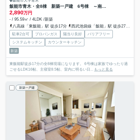
飯能市大字青木
飯能市青木・全8棟 新築一戸建 6号棟 ～南西角地～
2,890
万円
- / 95.59㎡ / 4LDK /新築
八高線「東飯能」駅 徒歩17分
西武池袋線「飯能」駅 徒歩27分
西
駐車2台可
プロパンガス
陽当り良好
バリアフリー
システムキッチン
カウンターキッチン
新築
東飯能駅徒歩17分の全8棟現場になります。 6号棟は家族でゆったり過
ごせるLDK16帖、主寝室8.5帖、室内に明るい日...
もっと見る
新築一戸建