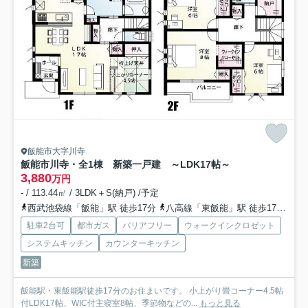
飯能市大字川寺
飯能市川寺・全1棟 新築一戸建 ～LDK17帖～
3,880
万円
- / 113.44㎡ / 3LDK＋S(納戸) /予定
西武池袋線「飯能」駅 徒歩17分
八高線「東飯能」駅 徒歩17分
西
駐車2台可
都市ガス
バリアフリー
ウォークインクロゼット
システムキッチン
カウンターキッチン
新築
飯能駅・東飯能駅徒歩17分のお住まいです。 小上がり畳コーナー4.5帖
付LDK17帖、WIC付主寝室8帖、季節物などの...
もっと見る