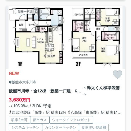
新築一戸建
NEW
飯能市大字川寺
～幹太くん標準装備
飯能市川寺・全12棟 新築一戸建 6号棟
～
3,680
万円
- / 105.98㎡ / 3LDK /予定
西武池袋線「飯能」駅 徒歩12分
八高線「東飯能」駅 徒歩14分
西
駐車2台可
都市ガス
ウォークインクロゼット
システムキッチン
カウンターキッチン
食器洗い乾燥機