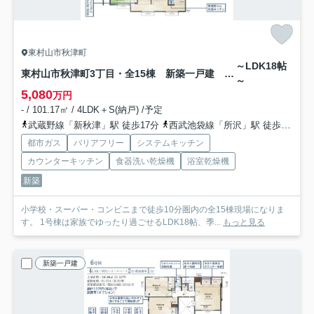
東村山市秋津町
～LDK18帖
東村山市秋津町3丁目・全15棟 新築一戸建 1号棟
～
5,080
万円
- / 101.17㎡ / 4LDK＋S(納戸) /予定
武蔵野線「新秋津」駅 徒歩17分
西武池袋線「所沢」駅 徒歩21分
都市ガス
バリアフリー
システムキッチン
カウンターキッチン
食器洗い乾燥機
浴室乾燥機
新築
小学校・スーパー・コンビニまで徒歩10分圏内の全15棟現場になりま
す。 1号棟は家族でゆったり過ごせるLDK18帖、季...
もっと見る
新築一戸建