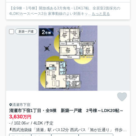
【全9棟・1号棟】開放感ある3方角地・LDK17帖、全居室2面採光の
4LDK!カースペース2台 家事動線のよい対面キッ...
もっと見る
新築一戸建
清瀬市下宿
清瀬市下宿1丁目・全9棟 新築一戸建 2号棟
～LDK20帖～
3,630
万円
- / 102.06㎡ / 4LDK /予定
西武池袋線「清瀬」駅 バス12分 西武バス「旭が丘通り」 停歩10分