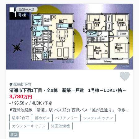
新築一戸建
清瀬市下宿
清瀬市下宿1丁目・全9棟 新築一戸建 1号棟
～LDK17帖～
3,780
万円
- / 95.58㎡ / 4LDK /予定
西武池袋線「清瀬」駅 バス12分 西武バス「旭が丘通り」 停歩10分
駐車2台可
都市ガス
バリアフリー
システムキッチン
カウンターキッチン
浴室乾燥機
新築