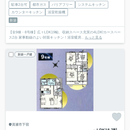
駐車2台可
都市ガス
バリアフリー
システムキッチン
カウンターキッチン
浴室乾燥機
新築
【全9棟・8号棟】広々LDK19帖、収納スペース充実の4LDK!カースペー
ス2台 家事動線のよい対面キッチン！浴室暖房...
もっと見る
新築一戸建
清瀬市下宿