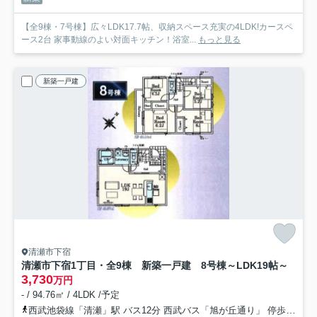
【全9棟・7号棟】広々LDK17.7帖、収納スペース充実の4LDK!カースペ
ース2台 家事動線のよい対面キッチン！浴室...
もっと見る
新築一戸建
清瀬市下宿
清瀬市下宿1丁目・全9棟 新築一戸建 8号棟
～LDK19帖～
3,730
万円
- / 94.76㎡ / 4LDK /予定
西武池袋線「清瀬」駅 バス12分 西武バス「旭が丘通り」 停歩10分