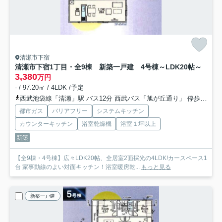
清瀬市下宿
清瀬市下宿1丁目・全9棟 新築一戸建 4号棟
～LDK20帖～
3,380
万円
- / 97.20㎡ / 4LDK /予定
西武池袋線「清瀬」駅 バス12分 西武バス「旭が丘通り」 停歩10分
都市ガス
バリアフリー
システムキッチン
カウンターキッチン
浴室乾燥機
浴室１坪以上
新築
【全9棟・4号棟】広々LDK20帖、全居室2面採光の4LDK!カースペース1
台 家事動線のよい対面キッチン！浴室暖房乾...
もっと見る
新築一戸建