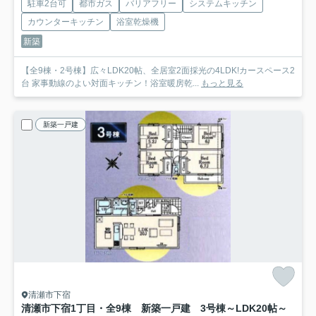
駐車2台可
都市ガス
バリアフリー
システムキッチン
カウンターキッチン
浴室乾燥機
新築
【全9棟・2号棟】広々LDK20帖、全居室2面採光の4LDK!カースペース2
台 家事動線のよい対面キッチン！浴室暖房乾...
もっと見る
新築一戸建
清瀬市下宿
清瀬市下宿1丁目・全9棟 新築一戸建 3号棟
～LDK20帖～