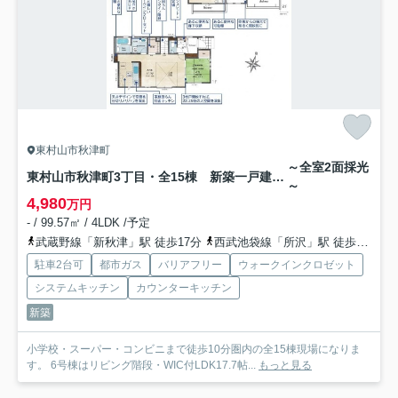
東村山市秋津町
～全室2面採光
東村山市秋津町3丁目・全15棟 新築一戸建 6号棟
～
4,980
万円
- / 99.57㎡ / 4LDK /予定
武蔵野線「新秋津」駅 徒歩17分
西武池袋線「所沢」駅 徒歩21分
駐車2台可
都市ガス
バリアフリー
ウォークインクロゼット
システムキッチン
カウンターキッチン
新築
小学校・スーパー・コンビニまで徒歩10分圏内の全15棟現場になりま
す。 6号棟はリビング階段・WIC付LDK17.7帖...
もっと見る