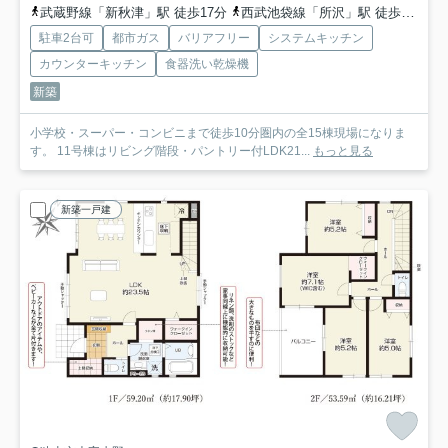
武蔵野線「新秋津」駅 徒歩17分
西武池袋線「所沢」駅 徒歩21分
駐車2台可
都市ガス
バリアフリー
システムキッチン
カウンターキッチン
食器洗い乾燥機
新築
小学校・スーパー・コンビニまで徒歩10分圏内の全15棟現場になりま
す。 11号棟はリビング階段・パントリー付LDK21...
もっと見る
新築一戸建