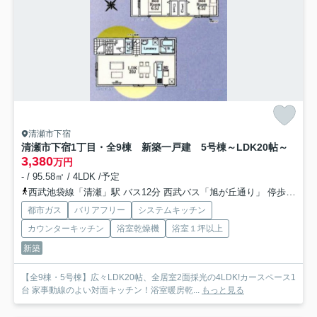
清瀬市下宿
清瀬市下宿1丁目・全9棟 新築一戸建 5号棟
～LDK20帖～
3,380
万円
- / 95.58㎡ / 4LDK /予定
西武池袋線「清瀬」駅 バス12分 西武バス「旭が丘通り」 停歩10分
都市ガス
バリアフリー
システムキッチン
カウンターキッチン
浴室乾燥機
浴室１坪以上
新築
【全9棟・5号棟】広々LDK20帖、全居室2面採光の4LDK!カースペース1
台 家事動線のよい対面キッチン！浴室暖房乾...
もっと見る