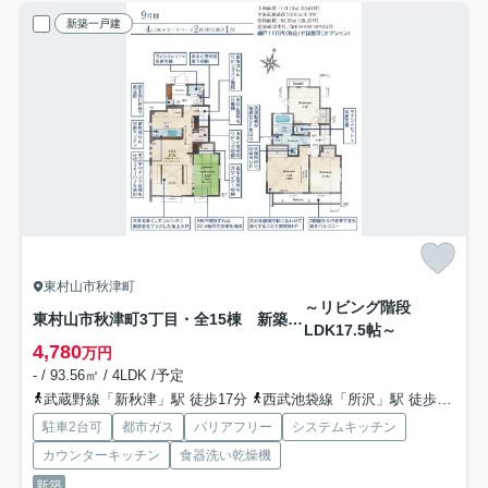
新築一戸建
東村山市秋津町
～リビング階段
東村山市秋津町3丁目・全15棟 新築一戸建 9号棟
LDK17.5帖～
4,780
万円
- / 93.56㎡ / 4LDK /予定
武蔵野線「新秋津」駅 徒歩17分
西武池袋線「所沢」駅 徒歩21分
駐車2台可
都市ガス
バリアフリー
システムキッチン
カウンターキッチン
食器洗い乾燥機
新築