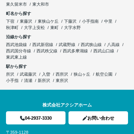
東久留米市
東大和市
町名から探す
下宿
東藤沢
東狭山ケ丘
下藤沢
小手指南
中里
秋津町
大字上安松
東町
大字水野
沿線から探す
西武池袋線
西武新宿線
武蔵野線
西武狭山線
八高線
西武国分寺線
西武秩父線
西武多摩湖線
西武山口線
東武東上線
駅から探す
所沢
武蔵藤沢
入曽
西所沢
狭山ヶ丘
航空公園
小手指
清瀬
新所沢
東所沢
株式会社アクシアホーム
04-2937-3330
お問い合わせ
〒359-1128