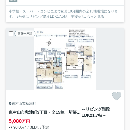
小学校・スーパー・コンビニまで徒歩10分圏内の全15棟現場になりま
す。 9号棟はリビング階段LDK17.5帖、主寝室7...
もっと見る
新築一戸建
東村山市秋津町
～リビング階段
東村山市秋津町3丁目・全15棟 新築一戸建 11号棟
LDK21.7帖～
5,080
万円
- / 98.06㎡ / 3LDK /予定