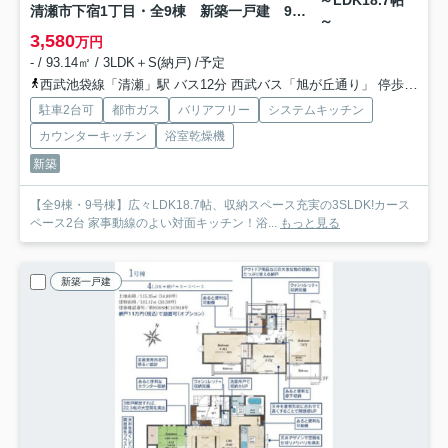
～LDK18.7帖
清瀬市下宿1丁目・全9棟 新築一戸建 9号棟
～
3,580
万円
- / 93.14㎡ / 3LDK＋S(納戸) /予定
西武池袋線「清瀬」駅 バス12分 西武バス「旭が丘通り」 停歩10分
駐車2台可
都市ガス
バリアフリー
システムキッチン
カウンターキッチン
浴室乾燥機
新築
【全9棟・9号棟】広々LDK18.7帖、収納スペース充実の3SLDK!カース
ペース2台 家事動線のよい対面キッチン！浴...
もっと見る
新築一戸建