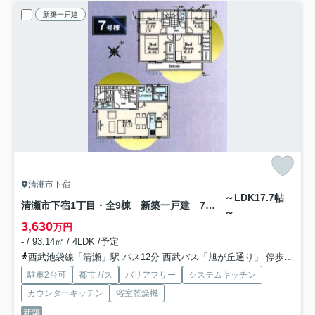
新築一戸建
清瀬市下宿
～LDK17.7帖
清瀬市下宿1丁目・全9棟 新築一戸建 7号棟
～
3,630
万円
- / 93.14㎡ / 4LDK /予定
西武池袋線「清瀬」駅 バス12分 西武バス「旭が丘通り」 停歩10分
駐車2台可
都市ガス
バリアフリー
システムキッチン
カウンターキッチン
浴室乾燥機
新築