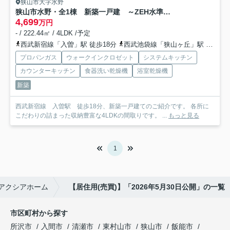
狭山市大字水野
狭山市水野・全1棟 新築一戸建 ～ZEH水準の省エネ住宅～
4,699
万円
- / 222.44㎡ / 4LDK /予定
西武新宿線「入曽」駅 徒歩18分
西武池袋線「狭山ヶ丘」駅 徒歩47分
プロパンガス
ウォークインクロゼット
システムキッチン
カウンターキッチン
食器洗い乾燥機
浴室乾燥機
新築
西武新宿線 入曽駅 徒歩18分、新築一戸建てのご紹介です。 各所に
こだわりの詰まった収納豊富な4LDKの間取りです。 ...
もっと見る
1
アクシアホーム
【居住用(売買)】「2026年5月30日公開」の一覧
市区町村から探す
所沢市
入間市
清瀬市
東村山市
狭山市
飯能市