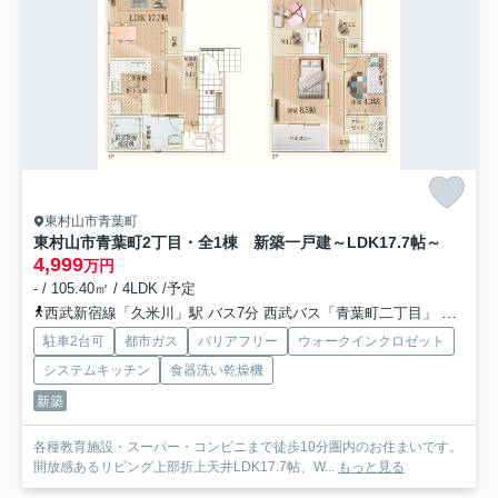
東村山市青葉町
東村山市青葉町2丁目・全1棟 新築一戸建
～LDK17.7帖～
4,999
万円
- / 105.40㎡ / 4LDK /予定
西武新宿線「久米川」駅 バス7分 西武バス「青葉町二丁目」 停歩2分
駐車2台可
都市ガス
バリアフリー
ウォークインクロゼット
システムキッチン
食器洗い乾燥機
新築
各種教育施設・スーパー・コンビニまで徒歩10分圏内のお住まいです。
開放感あるリビング上部折上天井LDK17.7帖、W...
もっと見る