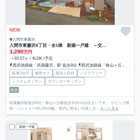
NEW
入間市東藤沢
入間市東藤沢6丁目・全1棟 新築一戸建 ～交通アクセス良好～
3,290
万円
- / 93.57㎡ / 4LDK /予定
西武池袋線「武蔵藤沢」駅 徒歩9分
西武池袋線「狭山ヶ丘」駅 徒歩10分
駐車2台可
都市ガス
陽当り良好
バリアフリー
システムキッチン
カウンターキッチン
新築
武蔵藤沢駅徒歩9分・狭山ヶ丘駅徒歩10分のお住まいです。 リビング階
段・パントリー付LDK18帖、室内に明るい日差しが...
もっと見る
新築一戸建