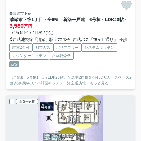
清瀬市下宿
清瀬市下宿1丁目・全9棟 新築一戸建 6号棟
～LDK20帖～
3,580
万円
- / 95.58㎡ / 4LDK /予定
西武池袋線「清瀬」駅 バス12分 西武バス「旭が丘通り」 停歩10分
駐車2台可
都市ガス
バリアフリー
システムキッチン
カウンターキッチン
浴室乾燥機
新築
【全9棟・6号棟】広々LDK20帖、全居室2面採光の4LDK!カースペース2
台 家事動線のよい対面キッチン！浴室暖房乾...
もっと見る
新築一戸建