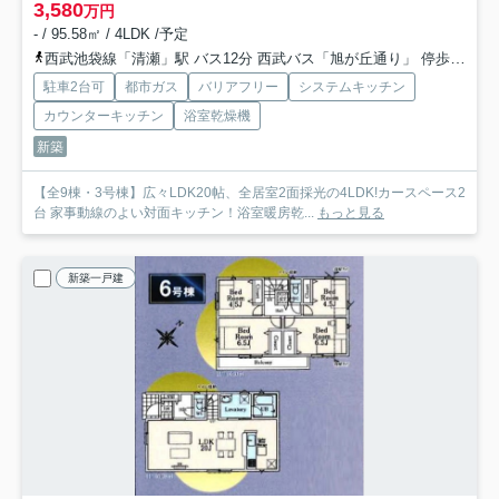
3,580
万円
- / 95.58㎡ / 4LDK /予定
西武池袋線「清瀬」駅 バス12分 西武バス「旭が丘通り」 停歩10分
駐車2台可
都市ガス
バリアフリー
システムキッチン
カウンターキッチン
浴室乾燥機
新築
【全9棟・3号棟】広々LDK20帖、全居室2面採光の4LDK!カースペース2
台 家事動線のよい対面キッチン！浴室暖房乾...
もっと見る
新築一戸建