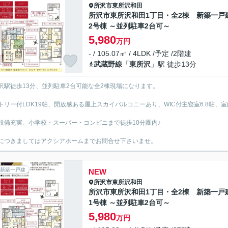
所沢市
東所沢和田
所沢市東所沢和田1丁目・全2棟 新築一
2号棟 ～並列駐車2台可～
5,980
万円
- / 105.07㎡ / 4LDK /予定 /2階建
武蔵野線
「
東所沢
」駅 徒歩13分
沢駅徒歩13分、並列駐車2台可能な全2棟現場になります。
トリー付LDK19帖、開放感ある屋上スカイバルコニーあり、WIC付主寝室6.8帖、
設備充実、小学校・スーパー・コンビニまで徒歩10分圏内♪
につきましてはアクシアホームまでお問合せ下さいませ。
新築一戸建
NEW
所沢市
東所沢和田
所沢市東所沢和田1丁目・全2棟 新築一
1号棟 ～並列駐車2台可～
5,980
万円