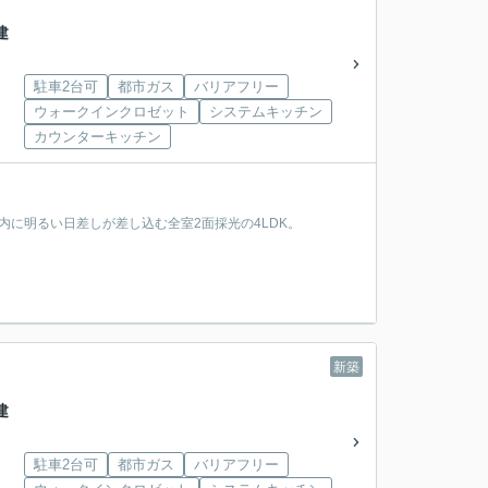
戸建
駐車2台可
都市ガス
バリアフリー
ウォークインクロゼット
システムキッチン
カウンターキッチン
室内に明るい日差しが差し込む全室2面採光の4LDK。
新築
戸建
駐車2台可
都市ガス
バリアフリー