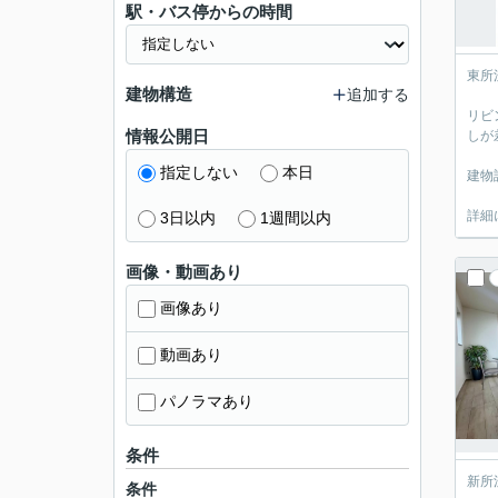
駅・バス停からの時間
東所
建物構造
追加する
リビ
情報公開日
しが
指定しない
本日
建物
詳細
3日以内
1週間以内
画像・動画あり
画像あり
動画あり
パノラマあり
条件
新所
条件