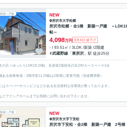
新築一戸建
NEW
所沢市
大字松郷
所沢市松郷・全1棟 新築一戸建 ～LDK18
帖～
4,098
8月4日 値下げ
万円
- / 93.51㎡ / 3LDK /新築 /2階建
武蔵野線
「
東所沢
」駅 徒歩25分
きの広々ゆったりLDK18.25帖、全居室2面採光の3LDK!カースペース2台
感ある南東角地・2階洋室11.25帖は2部屋に変更可能（別途費用要）
にはスーパーやコンビニなどがある生活便利な住環境が整っております。
などアクシアホームまでお気軽にお問い合わせ下さいませ。
新築一戸建
NEW
所沢市
大字下安松
所沢市下安松・全2棟 新築一戸建 2号棟