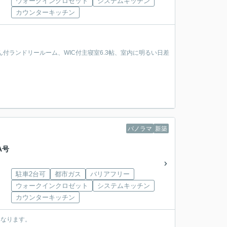
ウォークインクロゼット
システムキッチン
カウンターキッチン
付ランドリールーム、WIC付主寝室6.3帖、室内に明るい日差
パノラマ
新築
A号
駐車2台可
都市ガス
バリアフリー
ウォークインクロゼット
システムキッチン
カウンターキッチン
になります。