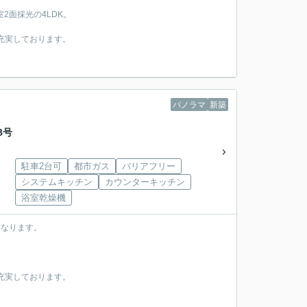
2面採光の4LDK。
充実しております。
パノラマ
新築
B号
駐車2台可
都市ガス
バリアフリー
システムキッチン
カウンターキッチン
浴室乾燥機
になります。
。
充実しております。