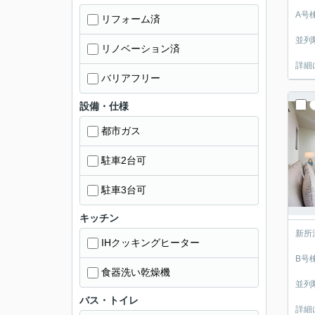
A号
リフォーム済
並列
リノベーション済
詳細
バリアフリー
設備・仕様
都市ガス
駐車2台可
駐車3台可
キッチン
新所
IHクッキングヒーター
B号
食器洗い乾燥機
並列
バス・トイレ
詳細