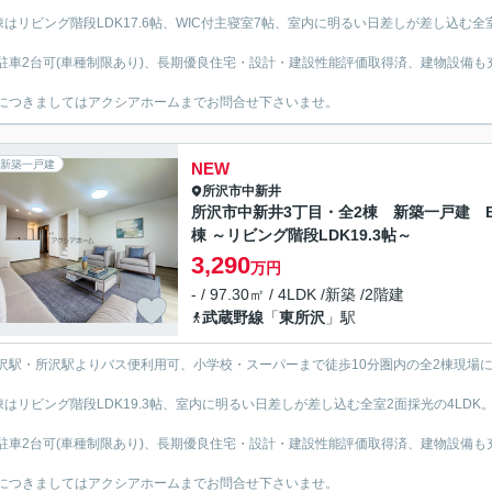
棟はリビング階段LDK17.6帖、WIC付主寝室7帖、室内に明るい日差しが差し込む全室
駐車2台可(車種制限あり)、長期優良住宅・設計・建設性能評価取得済、建物設備も
につきましてはアクシアホームまでお問合せ下さいませ。
新築一戸建
NEW
所沢市
中新井
所沢市中新井3丁目・全2棟 新築一戸建 
棟 ～リビング階段LDK19.3帖～
3,290
万円
- / 97.30㎡ / 4LDK /新築 /2階建
武蔵野線
「
東所沢
」駅
沢駅・所沢駅よりバス便利用可、小学校・スーパーまで徒歩10分圏内の全2棟現場
棟はリビング階段LDK19.3帖、室内に明るい日差しが差し込む全室2面採光の4LDK
駐車2台可(車種制限あり)、長期優良住宅・設計・建設性能評価取得済、建物設備も
につきましてはアクシアホームまでお問合せ下さいませ。