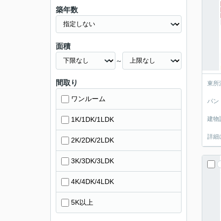
築年数
面積
～
間取り
東所
ワンルーム
パン
1K/1DK/1LDK
建物
詳細
2K/2DK/2LDK
3K/3DK/3LDK
4K/4DK/4LDK
5K以上