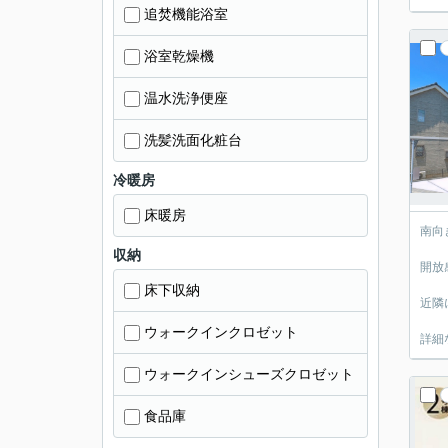
追焚機能浴室
浴室乾燥機
温水洗浄便座
洗髪洗面化粧台
冷暖房
床暖房
南向
収納
開放
床下収納
近隣
ウォークインクロゼット
詳細
ウォークインシューズクロゼット
食品庫