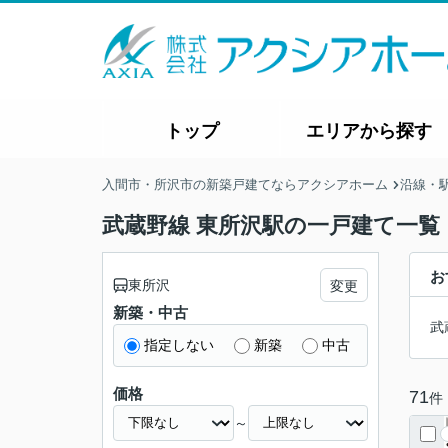
トップ
エリアから探す
入間市・所沢市の新築戸建てならアクシアホーム
沿線・
武蔵野線 東所沢駅の一戸建て一覧
お
東所沢
変更
新築・中古
武
指定しない
新築
中古
価格
71
件
～