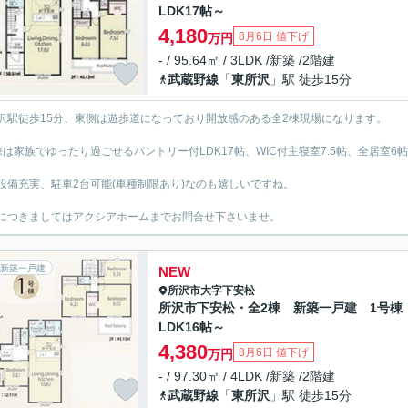
LDK17帖～
4,180
8月6日 値下げ
万円
- / 95.64㎡ / 3LDK /新築 /2階建
武蔵野線
「
東所沢
」駅 徒歩15分
沢駅徒歩15分、東側は遊歩道になっており開放感のある全2棟現場になります。
棟は家族でゆったり過ごせるパントリー付LDK17帖、WIC付主寝室7.5帖、全居室6
設備充実、駐車2台可能(車種制限あり)なのも嬉しいですね。
につきましてはアクシアホームまでお問合せ下さいませ。
新築一戸建
NEW
所沢市
大字下安松
所沢市下安松・全2棟 新築一戸建 1号棟
LDK16帖～
4,380
8月6日 値下げ
万円
- / 97.30㎡ / 4LDK /新築 /2階建
武蔵野線
「
東所沢
」駅 徒歩15分