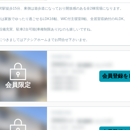
沢駅徒歩15分、東側は遊歩道になっており開放感のある全2棟現場になります。
棟は家族でゆったり過ごせるLDK16帖、WIC付主寝室8帖、全居室収納付の4LDK。
設備充実、駐車2台可能(車種制限あり)なのも嬉しいですね。
につきましてはアクシアホームまでお問合せ下さいませ。
会員登録を
会員限定