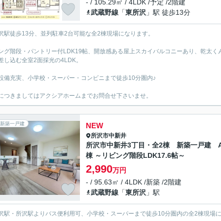
- / 105.29㎡ / 4LDK /予定 /2階建
武蔵野線
「
東所沢
」駅 徒歩13分
沢駅徒歩13分、並列駐車2台可能な全2棟現場になります。
ング階段・パントリー付LDK19帖、開放感ある屋上スカイバルコニーあり、乾太くん
差し込む全室2面採光の4LDK。
設備充実、小学校・スーパー・コンビニまで徒歩10分圏内♪
につきましてはアクシアホームまでお問合せ下さいませ。
新築一戸建
NEW
所沢市
中新井
所沢市中新井3丁目・全2棟 新築一戸建 
棟 ～リビング階段LDK17.6帖～
2,990
万円
- / 95.63㎡ / 4LDK /新築 /2階建
武蔵野線
「
東所沢
」駅
沢駅・所沢駅よりバス便利用可、小学校・スーパーまで徒歩10分圏内の全2棟現場