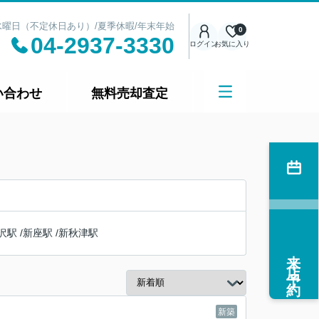
日：水曜日（不定休日あり）/夏季休暇/年末年始
0
04-2937-3330
ログイン
お気に入り
い合わせ
無料売却査定
沢駅
/
新座駅
/
新秋津駅
来店予約
新築