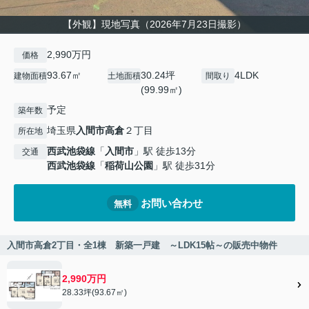
【外観】現地写真（2026年7月23日撮影）
2,990万円
価格
93.67㎡
30.24坪
4LDK
建物面積
土地面積
間取り
(99.99㎡)
予定
築年数
埼玉県
入間市
高倉
２丁目
所在地
西武池袋線
「
入間市
」駅 徒歩13分
交通
西武池袋線
「
稲荷山公園
」駅 徒歩31分
お問い合わせ
無料
入間市高倉2丁目・全1棟 新築一戸建 ～LDK15帖～の販売中物件
2,990万円
28.33坪(93.67㎡)