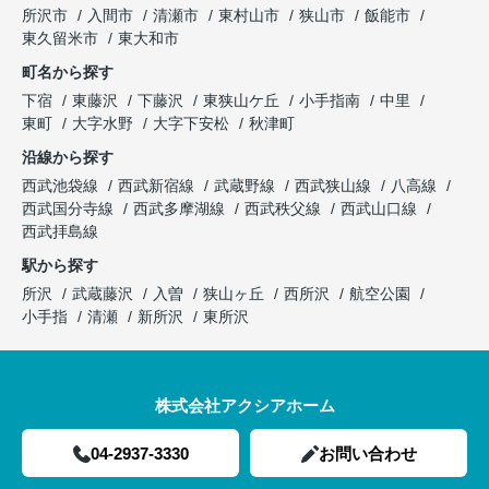
所沢市
入間市
清瀬市
東村山市
狭山市
飯能市
東久留米市
東大和市
町名から探す
下宿
東藤沢
下藤沢
東狭山ケ丘
小手指南
中里
東町
大字水野
大字下安松
秋津町
沿線から探す
西武池袋線
西武新宿線
武蔵野線
西武狭山線
八高線
西武国分寺線
西武多摩湖線
西武秩父線
西武山口線
西武拝島線
駅から探す
所沢
武蔵藤沢
入曽
狭山ヶ丘
西所沢
航空公園
小手指
清瀬
新所沢
東所沢
株式会社アクシアホーム
04-2937-3330
お問い合わせ