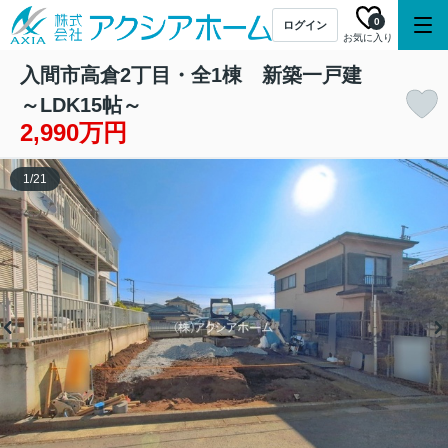
0
ログイン
お気に入り
入間市高倉2丁目・全1棟 新築一戸建
～LDK15帖～
2,990万円
1
/
21