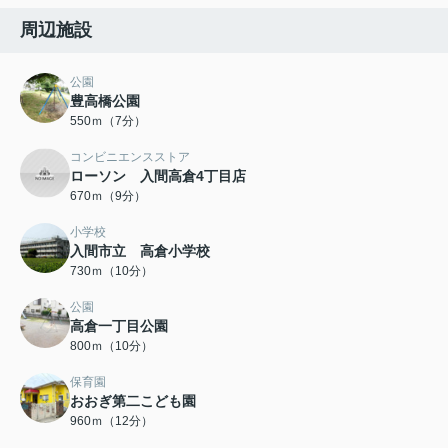
周辺施設
公園
豊高橋公園
550ｍ（7分）
コンビニエンスストア
ローソン 入間高倉4丁目店
670ｍ（9分）
小学校
入間市立 高倉小学校
730ｍ（10分）
公園
高倉一丁目公園
800ｍ（10分）
保育園
おおぎ第二こども園
960ｍ（12分）