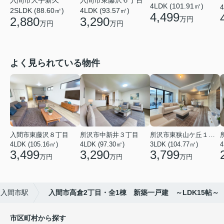
入間市大字新久
入間市東藤沢６丁目
4LDK (101.91㎡)
4
2SLDK (88.60㎡)
4LDK (93.57㎡)
4,499
2,880
3,290
万円
万円
万円
よく見られている物件
入間市東藤沢８丁目
所沢市中新井３丁目
所沢市東狭山ケ丘１丁目
4LDK (105.16㎡)
4LDK (97.30㎡)
3LDK (104.77㎡)
4
3,499
3,290
3,799
万円
万円
万円
入間市駅
入間市高倉2丁目・全1棟 新築一戸建 ～LDK15帖～
市区町村から探す