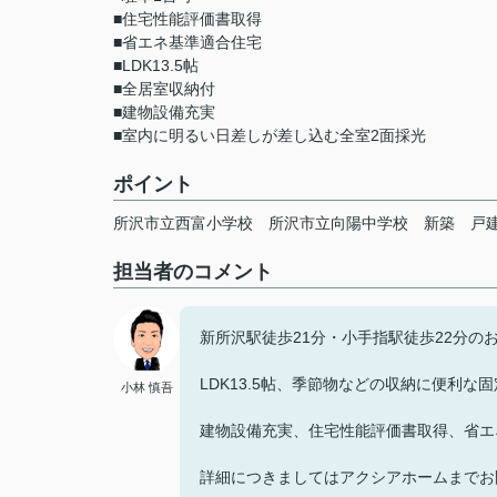
■住宅性能評価書取得
■省エネ基準適合住宅
■LDK13.5帖
■全居室収納付
■建物設備充実
■室内に明るい日差しが差し込む全室2面採光
ポイント
所沢市立西富小学校
所沢市立向陽中学校
新築
戸
担当者のコメント
新所沢駅徒歩21分・小手指駅徒歩22分の
LDK13.5帖、季節物などの収納に便利な
小林 慎吾
建物設備充実、住宅性能評価書取得、省エ
詳細につきましてはアクシアホームまでお