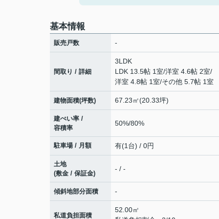
基本情報
-
販売戸数
3LDK
LDK 13.5帖 1室
/
洋室 4.6帖 2室
/
間取り / 詳細
洋室 4.8帖 1室
/
その他 5.7帖 1室
67.23㎡(20.33坪)
建物面積(坪数)
建ぺい率 /
50%/80%
容積率
駐車場 / 月額
有(1台) / 0円
土地
- / -
(敷金 / 保証金)
-
傾斜地部分面積
52.00㎡
私道負担面積