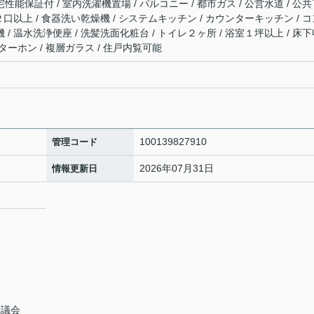
宅性能保証付 / 室内洗濯機置場 / バルコニー / 都市ガス / 公営水道 / 公
ンロ２口以上 / 食器洗い乾燥機 / システムキッチン / カウンターキッチン / 
機 / 温水洗浄便座 / 洗髪洗面化粧台 / トイレ２ヶ所 / 浴室１坪以上 / 床
ンターホン / 複層ガラス / 住戸内覧可能
100139827910
管理コード
2026年07月31日
情報更新日
協議会