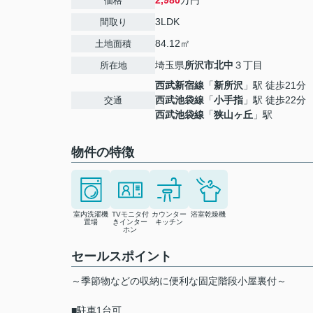
2,980
万円
価格
3LDK
間取り
84.12㎡
土地面積
埼玉県
所沢市
北中
３丁目
所在地
西武新宿線
「
新所沢
」駅 徒歩21分
西武池袋線
「
小手指
」駅 徒歩22分
交通
西武池袋線
「
狭山ヶ丘
」駅
物件の特徴
室内洗濯機
TVモニタ付
カウンター
浴室乾燥機
置場
きインター
キッチン
ホン
セールスポイント
～季節物などの収納に便利な固定階段小屋裏付～
■駐車1台可