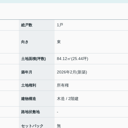
1戸
総戸数
東
向き
84.12㎡(25.44坪)
土地面積(坪数)
2026年2月(新築)
築年月
所有権
土地権利
木造 / 2階建
建物構造
-
路地状敷地
無
セットバック