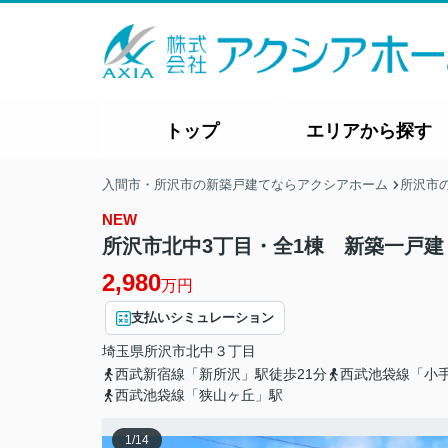
トップ
エリアから探す
入間市・所沢市の新築戸建てならアクシアホーム
所沢市
NEW
所沢市北中3丁目・全1棟 新築一戸建
2,980
万円
支払いシミュレーション
埼玉県
所沢市
北中
３丁目
西武新宿線「新所沢」駅徒歩21分
西武池袋線「小手
西武池袋線「狭山ヶ丘」駅
1
/
14