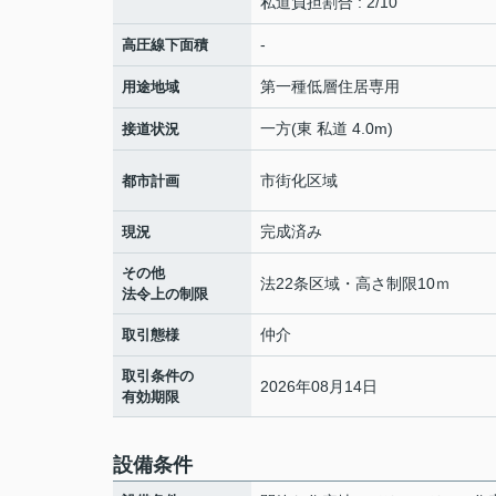
私道負担割合 : 2/10
-
高圧線下面積
第一種低層住居専用
用途地域
一方(東 私道 4.0m)
接道状況
市街化区域
都市計画
完成済み
現況
その他
法22条区域・高さ制限10ｍ
法令上の制限
仲介
取引態様
取引条件の
2026年08月14日
有効期限
設備条件