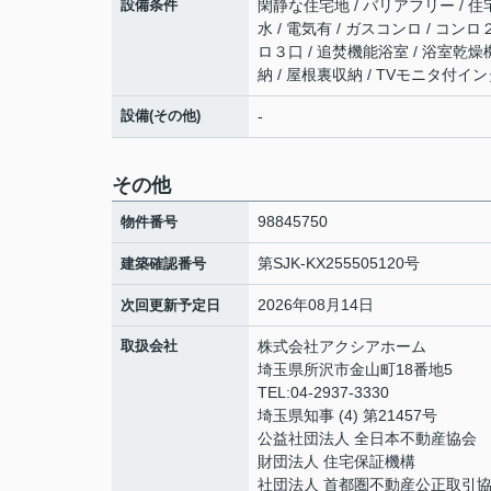
設備条件
閑静な住宅地 / バリアフリー / 住
水 / 電気有 / ガスコンロ / コ
ロ３口 / 追焚機能浴室 / 浴室乾燥
納 / 屋根裏収納 / TVモニタ付イ
設備(その他)
-
その他
98845750
物件番号
第SJK-KX255505120号
建築確認番号
2026年08月14日
次回更新予定日
取扱会社
株式会社アクシアホーム
埼玉県所沢市金山町18番地5
TEL:04-2937-3330
埼玉県知事 (4) 第21457号
公益社団法人 全日本不動産協会
財団法人 住宅保証機構
社団法人 首都圏不動産公正取引