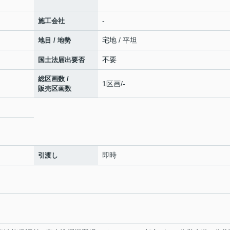
-
施工会社
宅地 / 平坦
地目 / 地勢
不要
国土法届出要否
総区画数 /
1区画/-
販売区画数
即時
引渡し