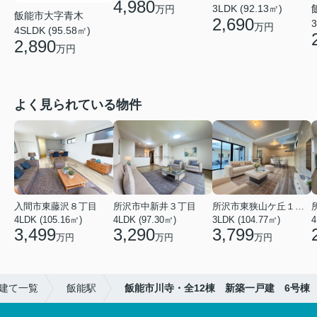
4,980
3LDK (92.13㎡)
万円
飯能市大字青木
2,690
3
万円
4SLDK (95.58㎡)
2,890
万円
よく見られている物件
入間市東藤沢８丁目
所沢市中新井３丁目
所沢市東狭山ケ丘１丁目
4LDK (105.16㎡)
4LDK (97.30㎡)
3LDK (104.77㎡)
4
3,499
3,290
3,799
万円
万円
万円
建て一覧
飯能駅
飯能市川寺・全12棟 新築一戸建 6号棟