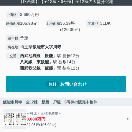
【区画図】【全12棟・6号棟】全12棟の大型分譲地
3,680万円
価格
105.98㎡
36.39坪
3LDK
建物面積
土地面積
間取り
(120.30㎡)
予定
築年数
埼玉県
飯能市
大字川寺
所在地
西武池袋線
「
飯能
」駅 徒歩12分
交通
八高線
「
東飯能
」駅 徒歩14分
西武秩父線
「
飯能
」駅 徒歩12分
お問い合わせ
無料
飯能市川寺・全12棟 新築一戸建 6号棟の販売中物件
～幹太くん標準装備～
3,680万円
32.05坪(105.98㎡)