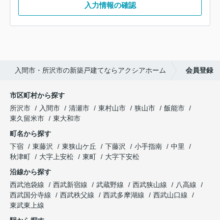
入力情報の確認
入間市・所沢市の新築戸建てならアクシアホーム
会員登録
市区町村から探す
所沢市
入間市
清瀬市
東村山市
狭山市
飯能市
東久留米市
東大和市
町名から探す
下宿
東藤沢
東狭山ケ丘
下藤沢
小手指南
中里
秋津町
大字上安松
東町
大字下安松
沿線から探す
西武池袋線
西武新宿線
武蔵野線
西武狭山線
八高線
西武国分寺線
西武秩父線
西武多摩湖線
西武山口線
東武東上線