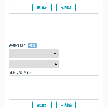
追加≫
≪削除
希望住所2
任意
町名を選択する
追加≫
≪削除