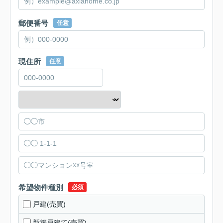
郵便番号
任意
現住所
任意
希望物件種別
必須
戸建(売買)
新築戸建て(売買)