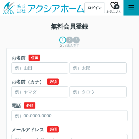
0
ログイン
お気に入り
無料会員登録
入力
確認
完了
お名前
必須
お名前（カナ）
必須
電話
必須
メールアドレス
必須