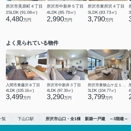
所沢市美原町４丁目
所沢市中新井５丁目
所沢市東所沢４丁目
2SLDK (91.08㎡)
4LDK (85.70㎡)
3LDK (83.73㎡)
3
4,480
2,990
3,790
万円
万円
万円
よく見られている物件
入間市東藤沢８丁目
所沢市中新井３丁目
所沢市東狭山ケ丘１丁目
4LDK (105.16㎡)
4LDK (97.30㎡)
3LDK (104.77㎡)
4
3,499
3,290
3,799
万円
万円
万円
一覧
下山口駅
所沢市山口・全1棟 新築一戸建 ～3階建～