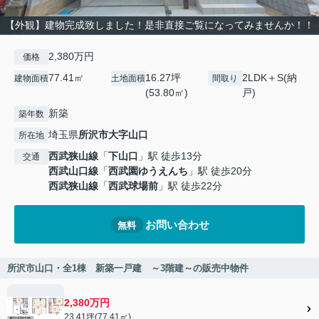
【外観】建物完成致しました！是非直接ご覧になってみませんか！！
2,380万円
価格
77.41㎡
16.27坪
2LDK＋S(納
建物面積
土地面積
間取り
(53.80㎡)
戸)
新築
築年数
埼玉県
所沢市
大字山口
所在地
西武狭山線
「
下山口
」駅 徒歩13分
交通
西武山口線
「
西武園ゆうえんち
」駅 徒歩20分
西武狭山線
「
西武球場前
」駅 徒歩22分
お問い合わせ
無料
所沢市山口・全1棟 新築一戸建 ～3階建～の販売中物件
2,380万円
23.41坪(77.41㎡)