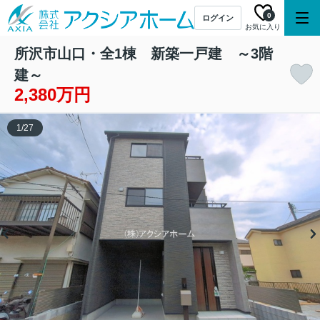
0
ログイン
お気に入り
所沢市山口・全1棟 新築一戸建 ～3階
建～
2,380万円
1
/
27