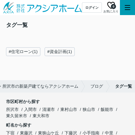
0
ログイン
お気に入り
タグ一覧
#住宅ローン(1)
#資金計画(1)
・所沢市の新築戸建てならアクシアホーム
ブログ
タグ一覧
市区町村から探す
所沢市
入間市
清瀬市
東村山市
狭山市
飯能市
東久留米市
東大和市
町名から探す
下宿
東藤沢
東狭山ケ丘
下藤沢
小手指南
中里