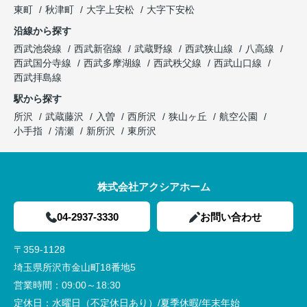
東町
秋津町
大字上安松
大字下安松
沿線から探す
西武池袋線
西武新宿線
武蔵野線
西武狭山線
八高線
西武国分寺線
西武多摩湖線
西武秩父線
西武山口線
西武拝島線
駅から探す
所沢
武蔵藤沢
入曽
西所沢
狭山ヶ丘
航空公園
小手指
清瀬
新所沢
東所沢
株式会社アクシアホーム
04-2937-3330
お問い合わせ
〒359-1128
埼玉県所沢市金山町18番地5
営業時間：
09:00～18:30
定休日：
水曜日（不定休日あり）/夏季休暇/年末年始