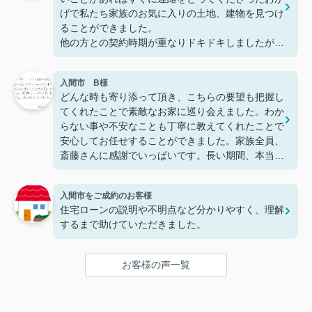
げで私たち家族のお気に入りの土地、建物を見つけ
ることができました。
他の方との契約時期が重なりドキドキしましたが、
担当の藤原様含め、アクシアホームのみなさまがチ
ーム一丸となり対応していただいたおかげでわくわ
入間市 B様
くしながら楽しんで無事に購入することができまし
どんな時も寄り添って頂き、こちらの要望も把握し
た。家の購入という人生の一大イベントをアクシア
てくれたことで素敵なお家に巡り会えました。わか
ホームさんと行えて良かったです。住宅やローンに
らない事や不安なことも丁寧に教えてくれたことで
関する知識が何もない私たちでしたが、藤原様の豊
安心してお任せすることができました。家族全員、
富な知識により私たちもたくさん学ぶことができま
斎藤さんに感謝でいっぱいです。長い期間、本当に
した！
お世話になりました。ありがとうございました。
大変お世話になりました！！ありがとうございまし
た＆これからもよろしくお願いします
入間市をご成約のお客様
住宅ローンの説明や不明点など分かりやすく、理解
するまで助けていただきました。
お客様の声一覧